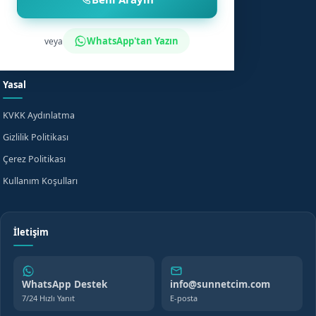
Sünnet Sonrası Bakım
Nasıl Çalışır?
Fiyat Bilgisi
Bilgi Merkezi
WhatsApp'tan Yazın
veya
Evde Sünnet
SSS
Yasal
KVKK Aydınlatma
Gizlilik Politikası
Çerez Politikası
Kullanım Koşulları
İletişim
WhatsApp Destek
info@sunnetcim.com
7/24 Hızlı Yanıt
E-posta