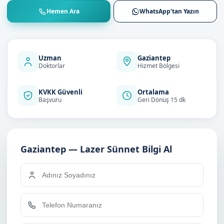
Hemen Ara
WhatsApp'tan Yazın
Uzman
Gaziantep
Doktorlar
Hizmet Bölgesi
KVKK Güvenli
Ortalama
Başvuru
Geri Dönüş 15 dk
Gaziantep — Lazer Sünnet Bilgi Al