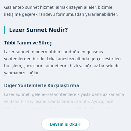
Gaziantep sünnet hizmeti almak isteyen aileler, bizimle
iletişime geçerek randevu formumuzdan yararlanabilirler.
Lazer Sünnet Nedir?
Tıbbi Tanım ve Süreç
Lazer sünnet, modern tıbbın sunduğu en gelişmiş
yöntemlerden biridir. Lokal anestezi altında gerçekleştirilen
bu işlem, çocukların sünnetlerini hızlı ve ağrısız bir şekilde
yapmamızı sağlar.
Diğer Yöntemlerle Karşılaştırma
Lazer sünnet, geleneksel yöntemlere kıyasla daha az kanama
ve daha hızlı iyileşme avantajlarına sahiptir. Ayrıca, lazer
teknolojisi sayesinde daha precisa ve kontrollü bir işlem
gerçekleştirebiliyoruz.
Devamını Oku
Gaziantep'de Lazer Sünnet Nasıl Yapılır?