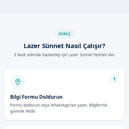
İşlem, uzman doktorumuz tarafından lokal anestezi altında
gerçekleştirilir. Çocukların rahatlaması ve ağrı hissetmemesi
için gereken tüm önlemler alınır.
SÜREÇ
İlk olarak, lokal anestezi uygulanır. Ardından, lazer cihazıyla
sünnet işlemi gerçekleştirilir. Tüm süreç, hijyenik ve steril bir
Lazer Sünnet Nasıl Çalışır?
ortamda yapılır.
3 basit adımda Gaziantep için Lazer Sünnet hizmeti alın.
Lazer Sünnet Avantajları
Hızlı iyileşme
1
Az kanama
Ağrısız işlem
Bilgi Formu Doldurun
Yüksek güvenlik
Formu doldurun veya WhatsApp'tan yazın. Bilgileriniz
Lazer Sünnet Fiyatları 2026
güvenle iletilir.
Fiyatlarımız, hizmetin kalitesine göre belirlenir. Detaylı bilgi