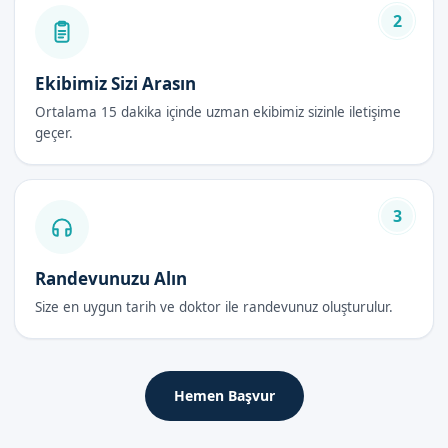
için randevu formumuzdan bize ulaşabilirsiniz.
2
Lazer Sünnet Sonrası Bakım Rehberi
Ekibimiz Sizi Arasın
İlk 48 Saat
Ortalama 15 dakika içinde uzman ekibimiz sizinle iletişime
İşlem sonrası, çocukların rahat ve konforlu olması için
geçer.
gereken tüm önlemler alınır. Ailelere, sünnet sonrası bakım
konusunda detaylı bilgi verilir.
3
İyileşme Süreci
İyileşme süreci, çocukların yaşına ve genel sağlığına bağlı
olarak değişebilir. Ancak, lazer sünnet sayesinde bu süreç
Randevunuzu Alın
genellikle daha kısa ve konforludur.
Size en uygun tarih ve doktor ile randevunuz oluşturulur.
Dikkat Edilmesi Gerekenler
Çocukların, sünnet sonrası belirli bir süre boyunca dinlenmesi
Hemen Başvur
ve doktorun önerilerine uyması önemlidir.