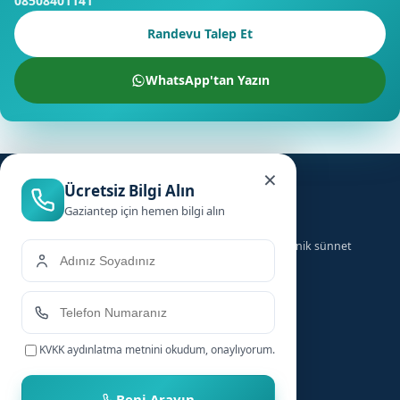
08508401141
Randevu Talep Et
WhatsApp'tan Yazın
×
Ücretsiz Bilgi Alın
Gaziantep için hemen bilgi alın
Türkiye genelinde ailelere güvenilir, hızlı ve hijyenik sünnet
hizmeti sunuyoruz.
Hizmetler
Hızlı Linkler
KVKK aydınlatma metnini
okudum, onaylıyorum.
Bebek Sünneti
Anasayfa
Çocuk Sünneti
Şehirler
Beni Arayın