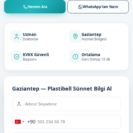
Hemen Ara
WhatsApp'tan Yazın
Uzman
Gaziantep
Doktorlar
Hizmet Bölgesi
KVKK Güvenli
Ortalama
Başvuru
Geri Dönüş 15 dk
Gaziantep — Plastibell Sünnet Bilgi Al
+90
Turkey
+90