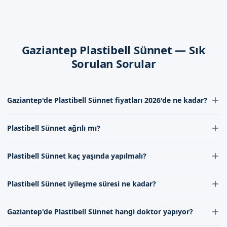
Dikkat Edilmesi Gerekenler
Çocuğunuzu, işlem后的 ilk günlerde,heavy aktiviteden
kaçınmanız gerekiyor. Ayrıca, doktorun verdiği talimatları da
Gaziantep Plastibell Sünnet — Sık
dikkatlice takip etmeniz önemlidir.
Sorulan Sorular
Gaziantep'de Sizi Bekliyoruz
Gaziantep Plastibell sünnet hizmeti için, randevu
Gaziantep'de Plastibell Sünnet fiyatları 2026'de ne kadar?
formumuzdan bize ulaşabilirsiniz. İletişim kanallarımız, size
Gaziantep'de Plastibell Sünnet fiyatları 2026'de uzman
her zaman açık.
Plastibell Sünnet ağrılı mı?
kadromuzun değerlendirmesine göre değişmektedir. İletişim
formumuz aracılığıyla fiyat bilgileri için bize ulaşabilirsiniz.
Randevu formumuzdan bize ulaşarak, çocuğunuzun sağlığını
Plastibell Sünnet işleminde lokal anestezi uygulanmaktadır, bu
güvence altına alabilirsiniz. Biz, Sünnetçim olarak, sizlere en
Plastibell Sünnet kaç yaşında yapılmalı?
nedenle ağrı hissedilmez. İşlem sonrası hafif bir rahatsızlık olabilir,
iyi hizmeti sunmak için buradayız.
ancak bu genellikle basit ağrı kesicilerle giderilir.
Plastibell Sünnet işlemi genellikle 7 ila 12 yaş arasındaki çocuklara
Plastibell Sünnet iyileşme süresi ne kadar?
uygulanır, ancak bu yaş aralığı doktorumuzun değerlendirmesine
göre değişebilir. Her çocuğun gelişimi farklıdır ve işlemin
Plastibell Sünnet işleminin iyileşme süresi genellikle 7-10 gün
zamanlaması doktorumuzun tavsiyesine göre belirlenmelidir.
Gaziantep'de Plastibell Sünnet hangi doktor yapıyor?
civarındadır. Bu süre zarfında normal faaliyetlere devam edilebilir,
ancak doktorumuzun verdiği talimatlara uyulması önemlidir.