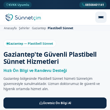
KVKK Uyumlu
08508401141
Plastibell Sünnet
Anasayfa
Şehirler
Gaziantep
>
>
>
Gaziantep — Plastibell Sünnet
Gaziantep'te Güvenli Plastibell
Sünnet Hizmetleri
Hızlı Ön Bilgi ve Randevu Desteği
Gaziantep bölgesinde Plastibell Sünnet hizmeti Sünnetçim
güvencesiyle sunulmaktadır. Uzman doktorumuz ile güvenli ve
hijyenik ortamda hizmet alın.
Ücretsiz Ön Bilgi Al