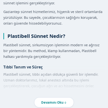
sünnet işlemini gerçekleştiriyor.
Gaziantep sünnet hizmetlerimiz, hijyenik ve steril ortamlarda
yürütülüyor. Bu sayede, çocuklarınızın sağlığını koruyarak,
onları güvende hissedebiliyorsunuz.
Plastibell Sünnet Nedir?
Plastibell sünnet, sirkumsizyon işleminin modern ve ağrısız
bir yöntemidir. Bu method, klamp kullanmadan, Plastibell
halkası yardımıyla gerçekleştiriliyor.
Tıbbi Tanım ve Süreç
Plastibell sünnet, tıbbi açıdan oldukça güvenli bir işlemdir.
Uzman doktorlarımız, lokal anestezi altında bu işlemi
gerçekleştirerek, çocuğun ağrı ve acı hissetmesini önler.
Diğer Yöntemlerle Karşılaştırma
Devamını Oku
Plastibell sünnet, diğer sünnet yöntemlerine göre daha az