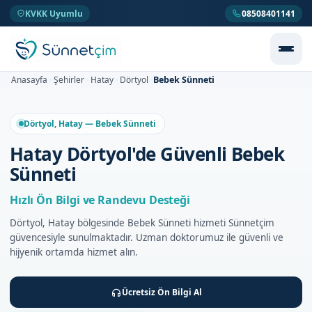
KVKK Uyumlu
08508401141
Bebek Sünneti
Anasayfa
Şehirler
Hatay
Dörtyol
>
>
>
>
Dörtyol, Hatay — Bebek Sünneti
Hatay Dörtyol'de Güvenli Bebek
Sünneti
Hızlı Ön Bilgi ve Randevu Desteği
Dörtyol, Hatay bölgesinde Bebek Sünneti hizmeti Sünnetçim
güvencesiyle sunulmaktadır. Uzman doktorumuz ile güvenli ve
hijyenik ortamda hizmet alın.
Ücretsiz Ön Bilgi Al