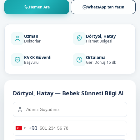
Hemen Ara
WhatsApp'tan Yazın
Uzman
Dörtyol, Hatay
Doktorlar
Hizmet Bölgesi
KVKK Güvenli
Ortalama
Başvuru
Geri Dönüş 15 dk
Dörtyol, Hatay — Bebek Sünneti Bilgi Al
+90
Turkey
+90