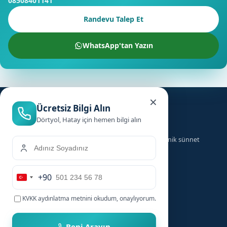
08508401141
Randevu Talep Et
WhatsApp'tan Yazın
×
Ücretsiz Bilgi Alın
Dörtyol, Hatay için hemen bilgi alın
Türkiye genelinde ailelere güvenilir, hızlı ve hijyenik sünnet
hizmeti sunuyoruz.
+90
Hizmetler
Hızlı Linkler
Turkey
+90
KVKK aydınlatma metnini
okudum, onaylıyorum.
Bebek Sünneti
Anasayfa
Çocuk Sünneti
Şehirler
Beni Arayın