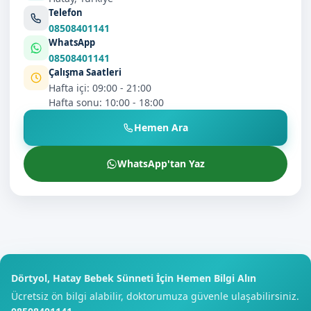
Telefon
08508401141
WhatsApp
08508401141
Çalışma Saatleri
Hafta içi: 09:00 - 21:00
Hafta sonu: 10:00 - 18:00
Hemen Ara
WhatsApp'tan Yaz
Dörtyol, Hatay Bebek Sünneti İçin Hemen Bilgi Alın
Ücretsiz ön bilgi alabilir, doktorumuza güvenle ulaşabilirsiniz.