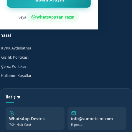
Sünnet Sonrası Bakım
Nasıl Çalışır?
Fiyat Bilgisi
Bilgi Merkezi
WhatsApp'tan Yazın
veya
Evde Sünnet
SSS
Yasal
KVKK Aydınlatma
Gizlilik Politikası
Çerez Politikası
Kullanım Koşulları
İletişim
WhatsApp Destek
info@sunnetcim.com
7/24 Hızlı Yanıt
E-posta