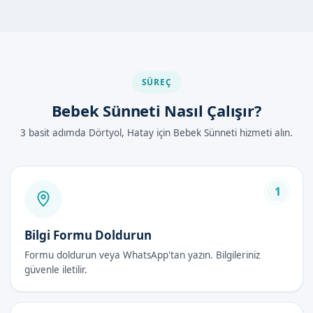
gerekli önlemler alınarak gerçekleştirir.
Hatay Dörtyol'de Bebek Sünneti Nasıl
Yapılır?
SÜREÇ
Hatay Dörtyol'de bebek sünneti, uzman doktorumuz
Bebek Sünneti Nasıl Çalışır?
tarafından aşağıdaki adımlarla yapılır:
3 basit adımda Dörtyol, Hatay için Bebek Sünneti hizmeti alın.
Bebeklerin sağlık kontrolü yapılır.
Lokal anestezi uygulanır.
Sünnet derisi cerrahi olarak çıkarılır.
1
İşlem sonrası bebeklerin bakımı yapılır.
Bebek Sünneti Avantajları
Bilgi Formu Doldurun
Hijyen ve temizlik sağlar.
Formu doldurun veya WhatsApp'tan yazın. Bilgileriniz
güvenle iletilir.
Enfeksiyon riskini azaltır.
Erkek bebeklerin sağlığını korur.
Güvenli ve ağrısız bir işlemdir.