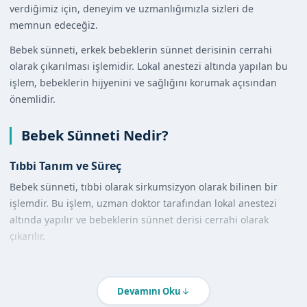
verdiğimiz için, deneyim ve uzmanlığımızla sizleri de
memnun edeceğiz.
Bebek sünneti, erkek bebeklerin sünnet derisinin cerrahi
olarak çıkarılması işlemidir. Lokal anestezi altında yapılan bu
işlem, bebeklerin hijyenini ve sağlığını korumak açısından
önemlidir.
Bebek Sünneti Nedir?
Tıbbi Tanım ve Süreç
Bebek sünneti, tıbbi olarak sirkumsizyon olarak bilinen bir
işlemdir. Bu işlem, uzman doktor tarafından lokal anestezi
altında yapılır ve bebeklerin sünnet derisi cerrahi olarak
çıkarılır.
Diğer Yöntemlerle Karşılaştırma
Bebek sünneti, diğer yöntemlere kıyasla daha güvenli ve
Devamını Oku
hijyeniktir. Uzman doktorumuz, bu işlemi steril ortamda ve