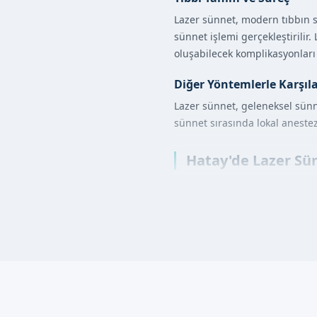
Lazer sünnet, modern tıbbın s
sünnet işlemi gerçekleştirilir
oluşabilecek komplikasyonları 
Diğer Yöntemlerle Karşıl
Lazer sünnet, geleneksel sünn
sünnet sırasında lokal anestez
Hatay'de Lazer Sün
Hatay'de lazer sünnet işlemi,
durumu değerlendirilir ve gerek
İşlem sırasında, lazer ışını pr
coagülasyon özelliğiyle kontrol 
Lazer Sünnet Avant
Daha az ağrı ve rahatsızlık