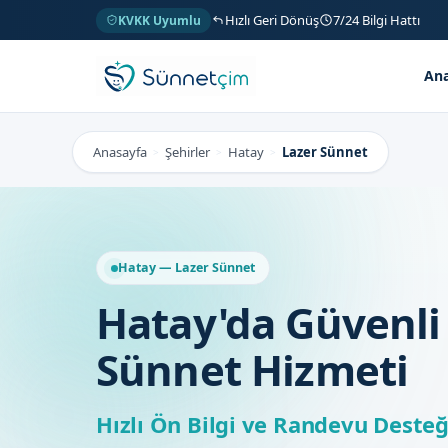
Hızlı Geri Dönüş
7/24 Bilgi Hattı
KVKK Uyumlu
Ana
Anasayfa
Şehirler
Hatay
Lazer Sünnet
>
>
>
Hatay — Lazer Sünnet
Hatay'da Güvenli
Sünnet Hizmeti
Hızlı Ön Bilgi ve Randevu Desteğ