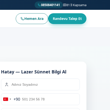
08508401141
81 İl Kapsama
Hemen Ara
Randevu Talep Et
Hatay — Lazer Sünnet Bilgi Al
+90
Turkey
+90