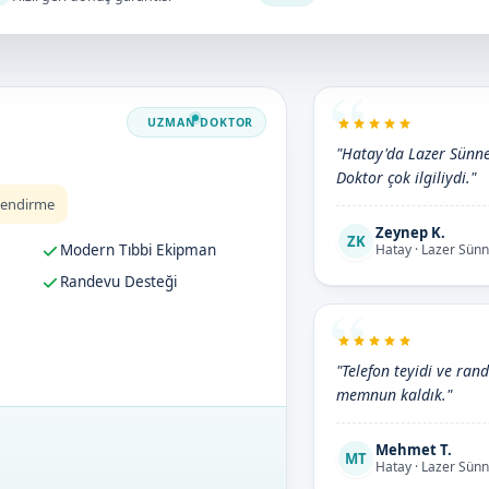
"Hatay'da Lazer Sünnet 
Doktor çok ilgiliydi."
lendirme
Zeynep K.
ZK
Modern Tıbbi Ekipman
Hatay · Lazer Sünn
Randevu Desteği
"Telefon teyidi ve rand
memnun kaldık."
Mehmet T.
MT
Hatay · Lazer Sünn