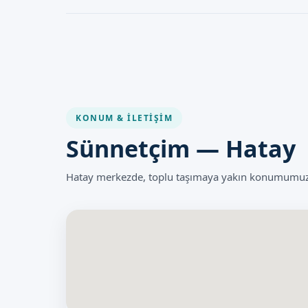
azaltır. Ekibimiz, size en iyi hizmeti sunmak için her z
Lazer Sünnet, geral olarak güvenli bir işlemdir. Ancak her
yan etkiler olabilir. Bunlar, enfeksiyon, kanama veya geçi
Ancak uzman kadromuz ve modern ekipmanlarımız ile, bu
KONUM & İLETIŞIM
Sünnetçim — Hatay
Hatay merkezde, toplu taşımaya yakın konumumuzla