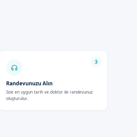
taylı bilgi için, Randevu
3
Randevunuzu Alın
Size en uygun tarih ve doktor ile randevunuz
k alması önemlidir. Ayrıca,
oluşturulur.
trole gelmesi ve doktorun