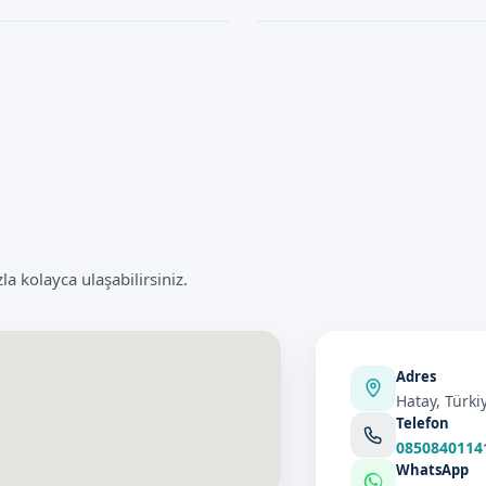
aman Lazer Sünnet yöntemini önerir.
olduğu bir zamanı seçebilirsiniz.
 tıbbi işlem gibi, bazı riskler ve
Lazer Sünnet işlemi genellikle bir
zaman bulunacaktır.
ci rahatsızlıklar gibi durumlardır.
hastanın yaşı ve işlem türüne göre d
 riskleri minimuma indiririz.
böylece hasta hemen günlük aktivi
 kolayca ulaşabilirsiniz.
Adres
Hatay, Türki
Telefon
0850840114
WhatsApp