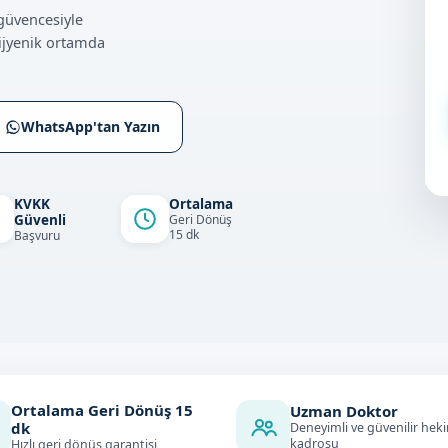
güvencesiyle
ijyenik ortamda
WhatsApp'tan Yazın
KVKK
Ortalama
Güvenli
Geri Dönüş
15 dk
Başvuru
Ortalama Geri Dönüş
15
Uzman Doktor
dk
Deneyimli ve güvenilir hek
kadrosu
Hızlı geri dönüş garantisi