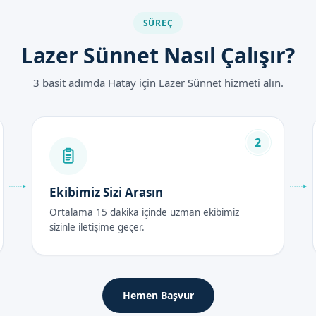
SÜREÇ
 uygulama
Lazer Sünnet Nasıl Çalışır?
ları 2026
3 basit adımda Hatay için Lazer Sünnet hizmeti alın.
n yaşına, işlemin kapsamına ve diğer faktörlere göre değişebilir. De
iniz.
2
ası Bakım Rehberi
Ekibimiz Sizi Arasın
Ortalama 15 dakika içinde uzman ekibimiz
48 saat içerisinde dinlenmesi ve ağrı kesici ilaçlarını düzenli olara
sizinle iletişime geçer.
 etmek, iyileşme sürecini hızlandırır.
irkaç gün içerisinde tamamlanır. Bu期间, çocuğun düzenli olarak kon
Hemen Başvur
lidir.