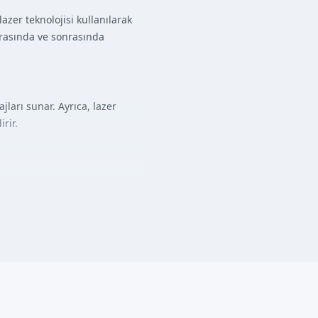
zer teknolojisi kullanılarak
sırasında ve sonrasında
ları sunar. Ayrıca, lazer
rir.
e, çocuğun genel sağlık
r hale getirilir.
k kanama, lazer ışınının