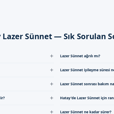
er
enine dikkat etmek, iyileşme sürecini hızlandırır. Ayrıca, doktoru
herhangi bir komplikasyonun önlenmesi açısından önemlidir.
iyoruz
 Lazer Sünnet — Sık Sorulan S
arayan aileler, bizimle iletişime geçerek Randevu formumuzdan bilgi
ulaşarak, uzman doktorumuzun güvenli ve steril ortamda uyguladığı
lirsiniz. Randevu formumuzdan bize ulaşabilirsiniz.
Lazer Sünnet ağrılı mı?
izmetlerine göre oldukça uygun ve
Lazer Sünnet ağrısız bir işlem olar
Lazer Sünnet iyileşme süresi n
ğına ve ekibimizin sunduğu
sayede hasta işlem sırasında hiçbi
rmumuz aracılığıyla bizimle
olabilir, ancak bu通常 birkaç saat 
 Ancak genel olarak bebeklik
Lazer Sünnet iyileşme süresi genel
Lazer Sünnet sonrası bakım nas
 yapılması önerilir. Bu, daha az
后, hasta normal günlük aktivitele
uyarak, iyileşme süresini daha da k
n yapılır. Ekibimiz, bu alanda
Lazer Sünnet sonrası bakım, iyil
ir?
Hatay'de Lazer Sünnet için rand
i doktorlardan oluşur. Randevu
için önemlidir. Doktorumuzun tav
arımızdan randevu alabilirsiniz.
olan durumlarda pansuman yapmak g
ha modern, ağrısız ve kanamasız
Hatay'de Lazer Sünnet için rand
kanallarımız aracılığıyla bize ulaşab
Lazer Sünnet ne kadar sürer?
esi sağlar ve iyileşme süresini
aracılığıyla veya iletişim kanall