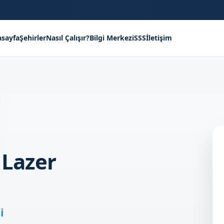
sayfa
Şehirler
Nasıl Çalışır?
Bilgi Merkezi
SSS
İletişim
 Lazer
i