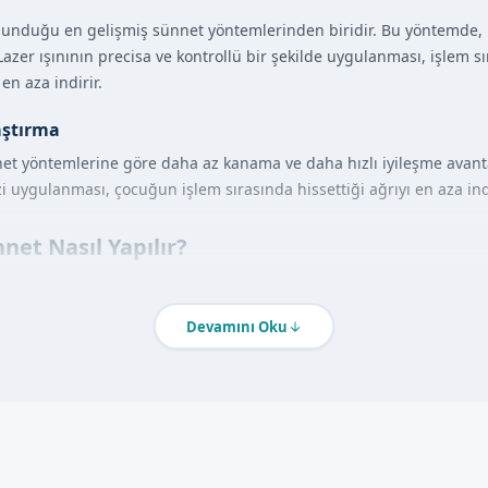
unduğu en gelişmiş sünnet yöntemlerinden biridir. Bu yöntemde, la
. Lazer ışınının precisa ve kontrollü bir şekilde uygulanması, işlem 
en aza indirir.
aştırma
et yöntemlerine göre daha az kanama ve daha hızlı iyileşme avantaj
i uygulanması, çocuğun işlem sırasında hissettiği ağrıyı en aza indi
net Nasıl Yapılır?
 uzman doktorumuzun denetiminde gerçekleştirilir. İşlem öncesind
li tetkikler yapılır. Ardından, lokal anestezi uygulanarak çocuk hazı
Devamını Oku
ecisa ve kontrollü bir şekilde uygulanır. İşlem sırasında oluşabilece
altına alınır.
ajları