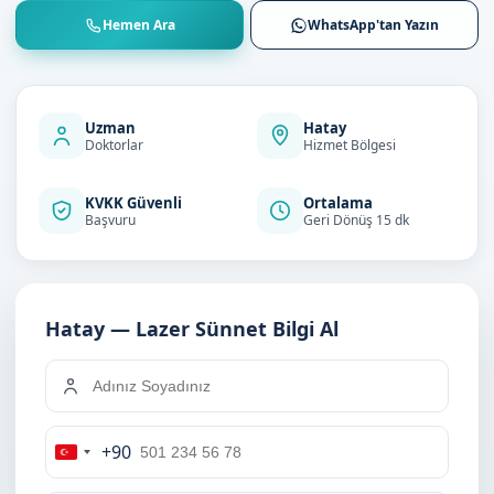
Hemen Ara
WhatsApp'tan Yazın
Uzman
Hatay
Doktorlar
Hizmet Bölgesi
KVKK Güvenli
Ortalama
Başvuru
Geri Dönüş 15 dk
Hatay — Lazer Sünnet Bilgi Al
+90
Turkey
+90