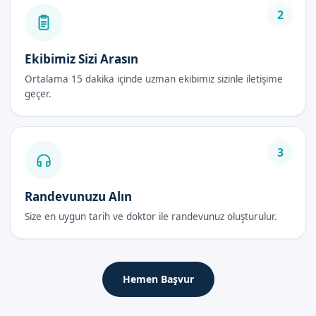
2
Daha az risk
Güvenli ve hijyenik ortam
Ekibimiz Sizi Arasın
Lazer Sünnet Fiyatları 2026
Ortalama 15 dakika içinde uzman ekibimiz sizinle iletişime
geçer.
Lazer sünnet fiyatları 2026 yılında, birçok faktöre bağlı olarak
değişebilir. Ancak, Sünnetçim olarak, en uygun fiyatlarla
hizmet vermekteyiz.
3
Lazer Sünnet Sonrası Bakım Rehberi
Randevunuzu Alın
İlk 48 Saat
Size en uygun tarih ve doktor ile randevunuz oluşturulur.
Lazer sünnet sonrası ilk 48 saat, iyileşme süreci açısından çok
önemlidir. Hasta, bu süre zarfında dinlenmeli ve sünnet
bölgesine dikkat etmelidir.
Hemen Başvur
İyileşme Süreci
İyileşme süreci, lazer sünnet yönteminde daha kısadır. Ancak,