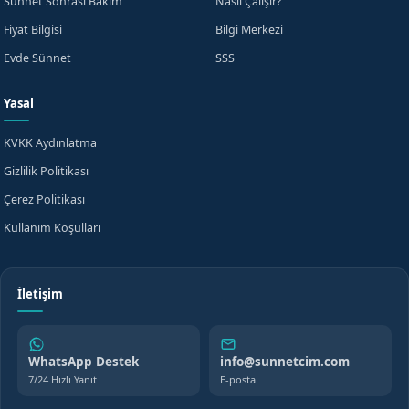
Sünnet Sonrası Bakım
Nasıl Çalışır?
Fiyat Bilgisi
Bilgi Merkezi
Evde Sünnet
SSS
Yasal
KVKK Aydınlatma
Gizlilik Politikası
Çerez Politikası
Kullanım Koşulları
İletişim
WhatsApp Destek
info@sunnetcim.com
7/24 Hızlı Yanıt
E-posta