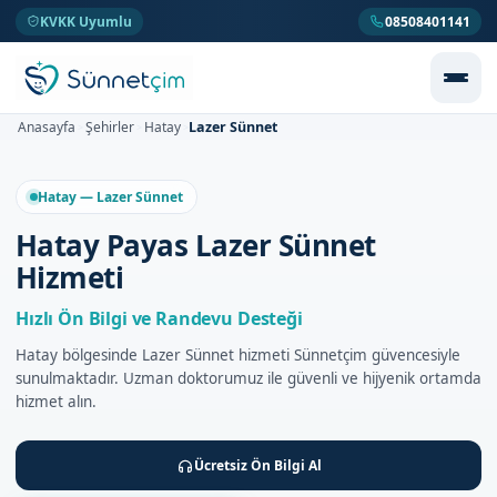
KVKK Uyumlu
08508401141
Lazer Sünnet
Anasayfa
Şehirler
Hatay
>
>
>
Hatay — Lazer Sünnet
Hatay Payas Lazer Sünnet
Hizmeti
Hızlı Ön Bilgi ve Randevu Desteği
Hatay bölgesinde Lazer Sünnet hizmeti Sünnetçim güvencesiyle
sunulmaktadır. Uzman doktorumuz ile güvenli ve hijyenik ortamda
hizmet alın.
Ücretsiz Ön Bilgi Al