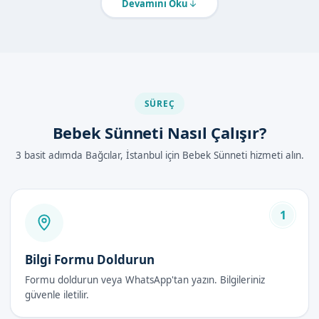
İstanbul Bağcılar'de Bebek Sünneti
Devamını Oku
Nasıl Yapılır?
Bebek sünneti işlemi, lokal anestezi altında yapılır. İşlem önce
hazırlık aşamasıyla başlar, ardından sünnet derisi çıkarılır ve
Necessary dikişler yapılır.
SÜREÇ
İşlem sırasında bebek ağrı hissetmez ve işlem sonrası da ağrı
kesiciler verilir.
Bebek Sünneti Nasıl Çalışır?
3 basit adımda Bağcılar, İstanbul için Bebek Sünneti hizmeti alın.
Bebek Sünneti Avantajları
İyileşme süreci kısadır
Ağrı hissetmez
1
Hijyenik ortamda yapılır
Uzman doktorumuz tarafından uygulanır
Bilgi Formu Doldurun
Bebek Sünneti Fiyatları 2026
Formu doldurun veya WhatsApp'tan yazın. Bilgileriniz
güvenle iletilir.
Bebek sünneti fiyatları 2026 yılında uzmanlık ve hizmet