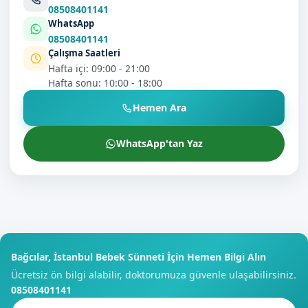
08508401141
WhatsApp
08508401141
Çalışma Saatleri
Hafta içi: 09:00 - 21:00
Hafta sonu: 10:00 - 18:00
Hemen Ara
WhatsApp'tan Yaz
Bağcılar, İstanbul Bebek Sünneti İçin Hemen Bilgi Alın
Ücretsiz ön bilgi alabilir, doktorumuza güvenle ulaşabilirsiniz.
08508401141