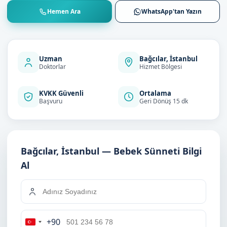
Hemen Ara
WhatsApp'tan Yazın
Uzman
Bağcılar, İstanbul
Doktorlar
Hizmet Bölgesi
KVKK Güvenli
Ortalama
Başvuru
Geri Dönüş 15 dk
Bağcılar, İstanbul — Bebek Sünneti Bilgi
Al
+90
Turkey