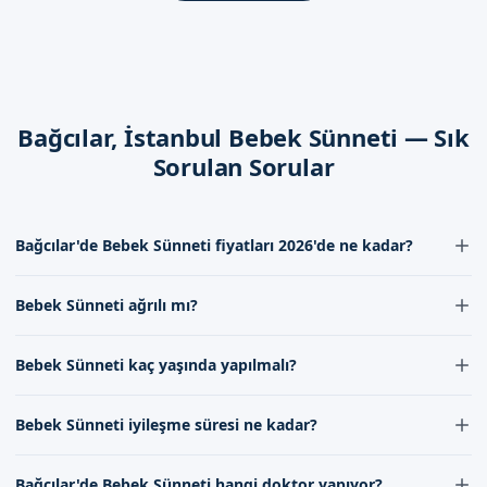
gerekir.
İstanbul Bağcılar'de Sizi Bekliyoruz
İstanbul Bağcılar'da bebek sünneti hizmeti almak için bizi
arayabilirsiniz. İletişim kanallarımızdan bize ulaşabilir ve
Bağcılar, İstanbul Bebek Sünneti — Sık
randevu formumuzdan randevu alabilirsiniz.
Sorulan Sorular
Bağcılar'de Bebek Sünneti fiyatları 2026'de ne kadar?
Bağcılar'de Bebek Sünneti fiyatları 2026'de uzman kadromuzun
Bebek Sünneti ağrılı mı?
deneyimine ve kullanılan malzemelerin kalitesine göre
değişmektedir. İletişim formumuz aracılığıyla bizimle iletişime
Bebek Sünneti işleminden önce ağrı kesici ve uyuşma sağlayan
geçerek güncel fiyat bilgilerini alabilirsiniz.
Bebek Sünneti kaç yaşında yapılmalı?
yöntemler uygulanmaktadır. Bu nedenle bebekler genellikle ağrı
hissetmemektedir. Doktorumuz, işlemden önce ailenin tìnhine
Bebek Sünneti genellikle 7-10 gün ile 1-2 yaş arasında
göre en uygun yöntemi belirlemektedir.
Bebek Sünneti iyileşme süresi ne kadar?
yapılmaktadır. Ancak bu süre doktorumuzun değerlendirmesine
göre değişebilir. Bebeğin sağlık durumu ve ailenin tercihleri
Bebek Sünneti后的 iyileşme süresi genellikle 7-10 gün
dikkate alınarak en uygun zaman belirlenmektedir.
Bağcılar'de Bebek Sünneti hangi doktor yapıyor?