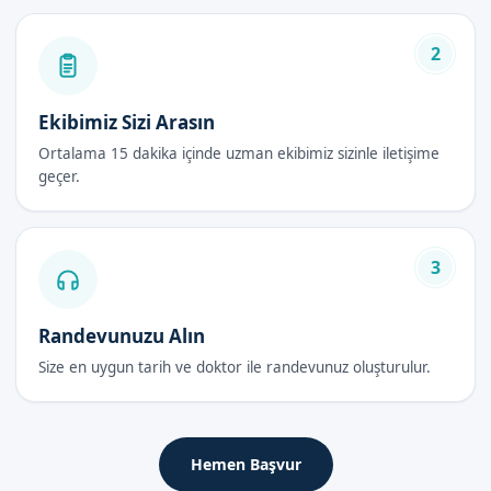
kalitesine göre değişebilir. Bizimle iletişime geçerek güncel
fiyatları öğrenebilirsiniz.
2
Bebek Sünneti Sonrası Bakım Rehberi
Ekibimiz Sizi Arasın
İlk 48 Saat
Ortalama 15 dakika içinde uzman ekibimiz sizinle iletişime
Bebek sünneti sonrası ilk 48 saatte, bebeklerin ağrı kesiciler
geçer.
verilir ve sık sık bezleri değiştirilir.
İyileşme Süreci
3
İyileşme süreci genellikle 7-10 gün sürer. Bu süre boyunca,
bebeklerin bezleri sık sık değiştirilmeli ve sünnet bölgesinin
Randevunuzu Alın
temiz tutulması gerekir.
Size en uygun tarih ve doktor ile randevunuz oluşturulur.
Dikkat Edilmesi Gerekenler
Bebek sünneti sonrası, bebeklerin sünnet bölgesinin temiz ve
kuru tutulması gerekir. Ayrıca, bebeklerin bezlerinin sık sık
Hemen Başvur
değiştirilmesi ve ağrı kesicilerin düzenli olarak verilmesi