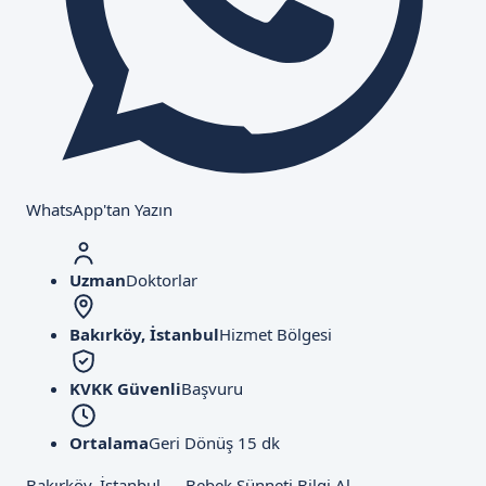
WhatsApp'tan Yazın
Uzman
Doktorlar
Bakırköy, İstanbul
Hizmet Bölgesi
KVKK Güvenli
Başvuru
Ortalama
Geri Dönüş 15 dk
Bakırköy, İstanbul — Bebek Sünneti Bilgi Al