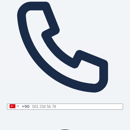
+90
Turkey
+90