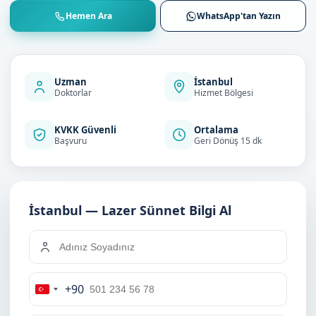
Hemen Ara
WhatsApp'tan Yazın
Uzman
İstanbul
Doktorlar
Hizmet Bölgesi
KVKK Güvenli
Ortalama
Başvuru
Geri Dönüş 15 dk
İstanbul — Lazer Sünnet Bilgi Al
+90
Turkey
+90