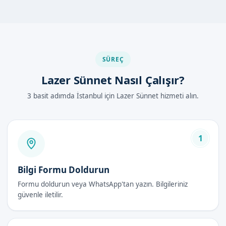
Lazer sünnet, diğer sünnet yöntemlerine göre daha hızlı ve
ağrısız bir şekilde yapılır. Ayrıca, lazer sünnet yönteminde,
klasik sünnet yöntemlerine göre daha az komplikasyon
görülür.
SÜREÇ
İstanbul Beykoz'de Lazer Sünnet Nasıl
Lazer Sünnet Nasıl Çalışır?
Yapılır?
3 basit adımda İstanbul için Lazer Sünnet hizmeti alın.
İstanbul Beykoz'da lazer sünnet hizmeti, uzman doktorlarımız
tarafından güvenli ve steril bir ortamda uygulanır. Lazer
sünnet işlemi, lokal anestezi altında yapılır ve yaklaşık 10-15
1
dakika sürer.
İşlem sırasında, uzman doktorumuz tarafından lazer ışını
Bilgi Formu Doldurun
kullanılarak sünnet bölgesinin çıkarılması sağlanır. İşlem
sonunda, sünnet bölgesine gerekli bakımlar yapılır ve hasta
Formu doldurun veya WhatsApp'tan yazın. Bilgileriniz
taburcu edilir.
güvenle iletilir.
Lazer Sünnet Avantajları