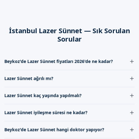
İyileşme Süreci
Lazer sünnet后的 iyileşme süreci, yaklaşık 1-2 hafta sürer. Bu
İstanbul Lazer Sünnet — Sık Sorulan
süre içerisinde, sünnet bölgesine gerekli bakımlar yapılarak,
hızlı ve sağlıklı bir iyileşme sağlanır.
Sorular
Dikkat Edilmesi Gerekenler
Lazer sünnet sonrası, sünnet bölgesine dikkat edilmesi
Beykoz'de Lazer Sünnet fiyatları 2026'de ne kadar?
gerekenler, sünnet bölgesinin temiz tutulması, sünnet
Beykoz'de Lazer Sünnet fiyatları 2026'de diğer yöntemlere göre
bölgesine Necessary bakımların yapılması ve sünnet
Lazer Sünnet ağrılı mı?
daha uygun olabilir. Lazer Sünnet fiyatları, işlem için gereken
bölgesinin aşırı sıcağa maruz kalmamasıdır.
zaman ve uzman kadromuzun ücretlerine göre değişebilir, bu
Lazer Sünnet genellikle ağrısız bir işlem olarak bilinir. İşlem
nedenle iletişimimizden fiyat bilgisi alabilirsiniz.
Lazer Sünnet kaç yaşında yapılmalı?
sırasında lokal anestezi uygulanır, böylece hasta herhangi bir ağrı
İstanbul Beykoz'de Sizi Bekliyoruz
hissetmez. Beykoz'de Lazer Sünnet operationları uzman
Lazer Sünnet için ideal yaş, çocuğun ruh sağlığı ve fiziksel
İstanbul Beykoz'da lazer sünnet hizmeti almak isteyen aileler,
kadromuz tarafından güvenle ve konforlu bir şekilde
Lazer Sünnet iyileşme süresi ne kadar?
gelişimine bağlıdır. Çoğu durumda, 4 ila 7 yaş arasında yapılan
gerçekleştirilir.
Sünnetçim olarak yıllardır güvenle hizmet vermekteyiz.
Lazer Sünnet, çocukların işlem sonrası daha hızlı iyileşmesine
Lazer Sünnet sonrası iyileşme süresi, genellikle birkaç gün ila bir
Randevu formumuzdan bize ulaşabilirsiniz. İletişim
yardımcı olur. Beykoz'deki doktorumuz, her çocuğun özel
Beykoz'de Lazer Sünnet hangi doktor yapıyor?
hafta arasında değişir. İşlem bölgesinin temizliğine ve
kanallarımız üzerinden bilgi alabilir ve randevu
durumunu değerlendirerek uygun yaşı belirler.
doktorumuzun talimatlarına uyulduğunda, komplikasyon riski