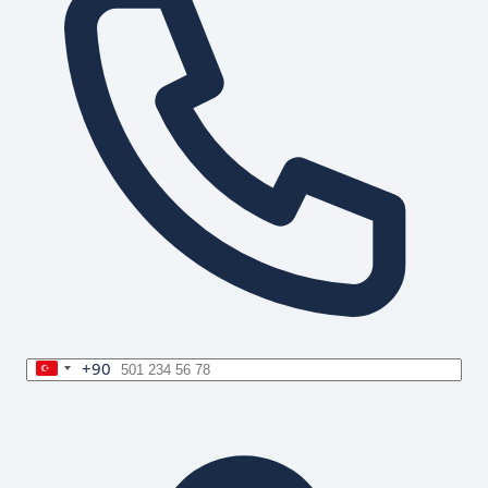
+90
Turkey
+90