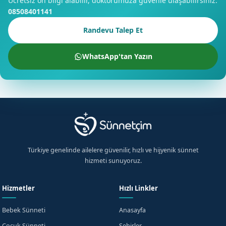
Ücretsiz ön bilgi alabilir, doktorumuza güvenle ulaşabilirsiniz.
08508401141
Randevu Talep Et
WhatsApp'tan Yazın
Türkiye genelinde ailelere güvenilir, hızlı ve hijyenik sünnet
hizmeti sunuyoruz.
Hizmetler
Hızlı Linkler
Bebek Sünneti
Anasayfa
Çocuk Sünneti
Şehirler