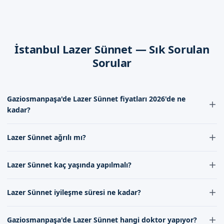
İstanbul Gaziosmanpaşa'de Sizi
Bekliyoruz
İstanbul Lazer Sünnet — Sık Sorulan
İstanbul Gaziosmanpaşa'de lazer sünnet hizmeti almak için
Sorular
randevu formumuzdan bize ulaşabilirsiniz. İletişim
kanallarımızdan bize ulaşarak, daha详细 bilgi alabilirsiniz.
Gaziosmanpaşa'de Lazer Sünnet fiyatları 2026'de ne
kadar?
Gaziosmanpaşa'de Lazer Sünnet fiyatları 2026'de çeşitli faktörlere
Lazer Sünnet ağrılı mı?
bağlı olarak değişebilir. Lazer Sünnet fiyatını öğrenmek için iletişim
formumuz aracılığıyla bize ulaşabilirsiniz.
Lazer Sünnet işleminde lokal anestezi uygulanır, böylece ağrı
Lazer Sünnet kaç yaşında yapılmalı?
hissedilmez. İşlem sırasında ve sonrasında doktorumuz tarafından
gerekli ağrı kontrolü sağlanır.
Lazer Sünnet yaşı çocukların fiziksel ve psikolojik gelişimine bağlı
Lazer Sünnet iyileşme süresi ne kadar?
olarak değişebilir. Genellikle 4-12 yaş arasında yapılması önerilir,
ancak bu yaş aralığının dışında da uygulanabilir. Doktorumuzla
Lazer Sünnet iyileşme süresi genellikle birkaç gün ila bir hafta
görüşerek en uygun yaşı belirleyebilirsiniz.
Gaziosmanpaşa'de Lazer Sünnet hangi doktor yapıyor?
arasında değişir. İşlem sonrası doktorumuzun verdiği talimatları