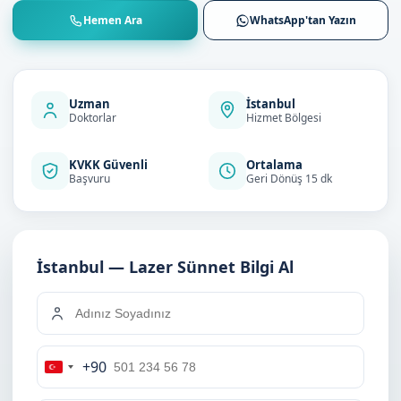
Hemen Ara
WhatsApp'tan Yazın
Uzman
İstanbul
Doktorlar
Hizmet Bölgesi
KVKK Güvenli
Ortalama
Başvuru
Geri Dönüş 15 dk
İstanbul — Lazer Sünnet Bilgi Al
+90
Turkey
+90