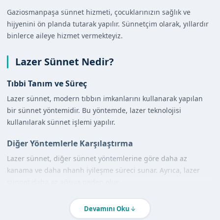
Gaziosmanpaşa sünnet hizmeti, çocuklarınızın sağlık ve
hijyenini ön planda tutarak yapılır. Sünnetçim olarak, yıllardır
binlerce aileye hizmet vermekteyiz.
Lazer Sünnet Nedir?
Tıbbi Tanım ve Süreç
Lazer sünnet, modern tıbbın imkanlarını kullanarak yapılan
bir sünnet yöntemidir. Bu yöntemde, lazer teknolojisi
kullanılarak sünnet işlemi yapılır.
Diğer Yöntemlerle Karşılaştırma
Lazer sünnet, diğer sünnet yöntemlerine göre daha az
kanama ve daha nhanh iyileşme süreci sunar. Ayrıca, lazer
sünnet daha az ağrıya neden olur.
İstanbul Gaziosmanpaşa'de Lazer
Devamını Oku