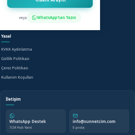
Sünnet Sonrası Bakım
Nasıl Çalışır?
Fiyat Bilgisi
Bilgi Merkezi
WhatsApp'tan Yazın
veya
Evde Sünnet
SSS
Yasal
KVKK Aydınlatma
Gizlilik Politikası
Çerez Politikası
Kullanım Koşulları
İletişim
WhatsApp Destek
info@sunnetcim.com
7/24 Hızlı Yanıt
E-posta