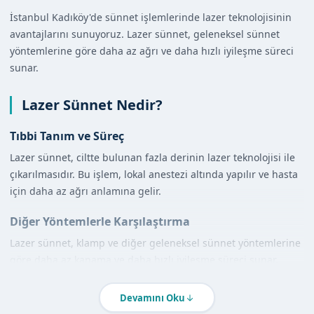
İstanbul Kadıköy'de sünnet işlemlerinde lazer teknolojisinin
avantajlarını sunuyoruz. Lazer sünnet, geleneksel sünnet
yöntemlerine göre daha az ağrı ve daha hızlı iyileşme süreci
sunar.
Lazer Sünnet Nedir?
Tıbbi Tanım ve Süreç
Lazer sünnet, ciltte bulunan fazla derinin lazer teknolojisi ile
çıkarılmasıdır. Bu işlem, lokal anestezi altında yapılır ve hasta
için daha az ağrı anlamına gelir.
Diğer Yöntemlerle Karşılaştırma
Lazer sünnet, klamp ve diğer geleneksel sünnet yöntemlerine
göre daha az kanama ve daha hızlı iyileşme süreci sunar.
İstanbul Kadıköy'de Lazer Sünnet Nasıl
Devamını Oku