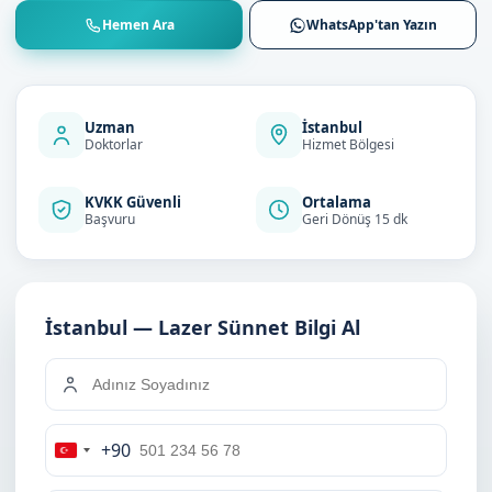
Hemen Ara
WhatsApp'tan Yazın
Uzman
İstanbul
Doktorlar
Hizmet Bölgesi
KVKK Güvenli
Ortalama
Başvuru
Geri Dönüş 15 dk
İstanbul — Lazer Sünnet Bilgi Al
+90
Turkey
+90