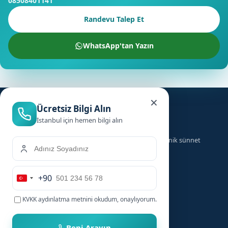
08508401141
Randevu Talep Et
WhatsApp'tan Yazın
×
Ücretsiz Bilgi Alın
İstanbul için hemen bilgi alın
Türkiye genelinde ailelere güvenilir, hızlı ve hijyenik sünnet
hizmeti sunuyoruz.
+90
Hizmetler
Hızlı Linkler
Turkey
+90
KVKK aydınlatma metnini
okudum, onaylıyorum.
Bebek Sünneti
Anasayfa
Çocuk Sünneti
Şehirler
Beni Arayın