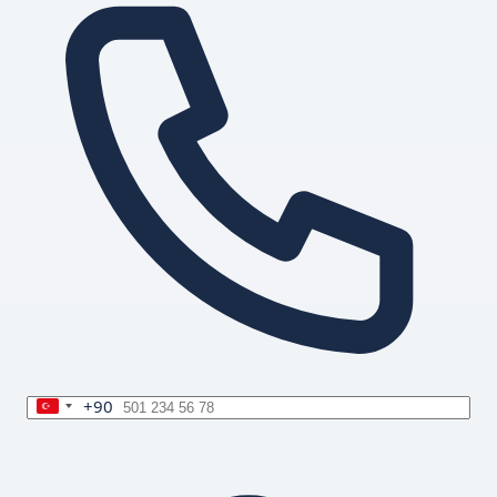
+90
Turkey
+90