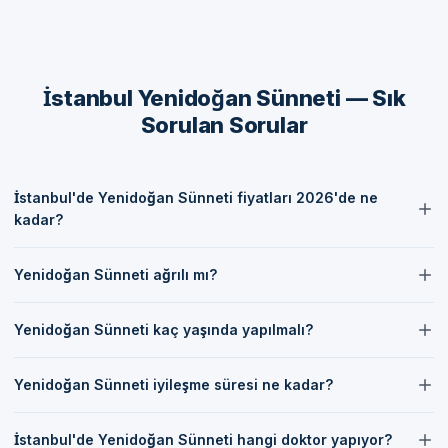
Dikkat Edilmesi Gerekenler
Operasyon sonrası bebeklerin hijyenine dikkat etmek, ağrı
kesici ilaçlarını düzenli olarak vermek ve doktorun talimatlarına
İstanbul Yenidoğan Sünneti — Sık
uymak önemlidir.
Sorulan Sorular
İstanbul'de Sizi Bekliyoruz
Randevu formumuzdan bize ulaşabilirsiniz veya iletişim
İstanbul'de Yenidoğan Sünneti fiyatları 2026'de ne
kanallarımızdan bilgi alabilirsiniz. Sünnetçim TEK ŞİRKET olarak,
kadar?
sizin ve çocuğunuzun sağlığını önemsiyoruz.
İstanbul'de Yenidoğan Sünneti fiyatları 2026'de doktorumuzun
Randevu formumuzdan bize ulaşarak veya iletişim
Yenidoğan Sünneti ağrılı mı?
değerlendirmesine göre değişkenlik göstermektedir. İletişim
kanallarımızdan bilgi alarak, İstanbul'da güvenli ve steril
formumuz aracılığıyla bizimle iletişime geçerek güncel fiyat
Yenidoğan Sünneti işlemi lokal anestezi altında yapıldığı için ağrılı
koşullarda yenidoğan sünneti hizmeti alabilirsiniz.
bilgilerini öğrenebilirsiniz.
Yenidoğan Sünneti kaç yaşında yapılmalı?
değildir. Doktorumuz, bebeklerin rahat ve ağrısız olması için
gerekli tüm önlemleri almaktadır.
Yenidoğan Sünneti genellikle bebek 7-10 gün olduktan sonra
Yenidoğan Sünneti iyileşme süresi ne kadar?
yapılmaktadır. Ancak bu süre doktorumuzun değerlendirmesine
göre değişebilir.
Yenidoğan Sünneti之后 iyileşme süresi genellikle 7-10 gün
İstanbul'de Yenidoğan Sünneti hangi doktor yapıyor?
sürmektedir. Doktorumuz, bebeklerin hızlı ve sağlıklı bir şekilde