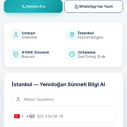
Hemen Ara
WhatsApp'tan Yazın
Uzman
İstanbul
Doktorlar
Hizmet Bölgesi
KVKK Güvenli
Ortalama
Başvuru
Geri Dönüş 15 dk
İstanbul — Yenidoğan Sünneti Bilgi Al
+90
Turkey
+90