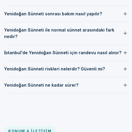
iyileşmesi için gerekli talimatları verir.
İstanbul'da Yenidoğan Sünneti işlemini uzman kadromuz
Yenidoğan Sünneti sonrası bakım nasıl yapılır?
gerçekleştirmektedir. Ekibimiz, alanında uzman ve deneyimli
doktorlardan oluşmaktadır.
Yenidoğan Sünneti之后 bebeklerin temiz ve kuru tutulması
Yenidoğan Sünneti ile normal sünnet arasındaki fark
gerekmektedir. Doktorumuz, bebeklerin sağlıklı bir şekilde
nedir?
iyileşmesi için gerekli bakım talimatlarını verir.
Yenidoğan Sünneti, normal sünnetten farklı olarak bebeklerin
İstanbul'de Yenidoğan Sünneti için randevu nasıl alınır?
doğumdan kısa bir süre sonra yapılmaktadır. Bu işlem, bebeklerin
daha rahat ve ağrısız olmasını sağlar.
İstanbul'da Yenidoğan Sünneti için randevu almak için randevu
Yenidoğan Sünneti riskleri nelerdir? Güvenli mi?
formumuz aracılığıyla bizimle iletişime geçebilirsiniz. İletişim
kanallarımız aracılığıyla da randevu alabilirsiniz.
Yenidoğan Sünneti, uygun koşullarda ve uzman bir doktor
Yenidoğan Sünneti ne kadar sürer?
tarafından yapıldığında güvenli bir işlemdir. Ancak her cerrahi
işlem gibi bazı riskleri bulunmaktadır. Doktorumuz, bu riskleri en
Yenidoğan Sünneti işlemi genellikle 10-15 dakika sürmektedir.
aza indirmek için gerekli tüm önlemleri almaktadır.
Ancak bu süre, bebeklerin rahat ve ağrısız olması için gerekli olan
önlemlerin alınmasına göre değişebilir.
KONUM & İLETIŞIM