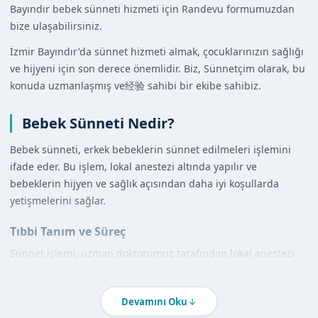
Bayındır bebek sünneti hizmeti için Randevu formumuzdan
bize ulaşabilirsiniz.
İzmir Bayındır'da sünnet hizmeti almak, çocuklarınızın sağlığı
ve hijyeni için son derece önemlidir. Biz, Sünnetçim olarak, bu
konuda uzmanlaşmış ve经验 sahibi bir ekibe sahibiz.
Bebek Sünneti Nedir?
Bebek sünneti, erkek bebeklerin sünnet edilmeleri işlemini
ifade eder. Bu işlem, lokal anestezi altında yapılır ve
bebeklerin hijyen ve sağlık açısından daha iyi koşullarda
yetişmelerini sağlar.
Tıbbi Tanım ve Süreç
Sünnet işlemi, uzman doktorumuz tarafından lokal anestezi
altında gerçekleştirilir. Bu sayede bebekler, işlem sırasında
herhangi bir ağrı veya rahatsızlık hissetmez.
Devamını Oku