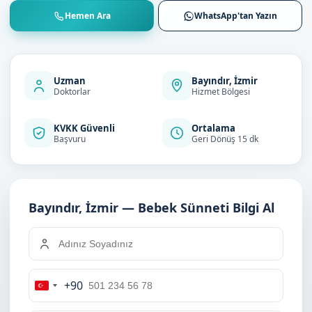
Hemen Ara
WhatsApp'tan Yazın
Uzman
Bayındır, İzmir
Doktorlar
Hizmet Bölgesi
KVKK Güvenli
Ortalama
Başvuru
Geri Dönüş 15 dk
Bayındır, İzmir — Bebek Sünneti Bilgi Al
+90
Turkey
+90