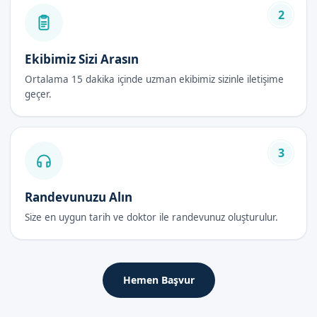
2
Ürolojik sorunların önlenmesi
Bebek Sünneti Fiyatları 2026
Ekibimiz Sizi Arasın
Bebek sünneti fiyatları, 2026 yılı itibarıyla, Sünnetçim olarak
Ortalama 15 dakika içinde uzman ekibimiz sizinle iletişime
sunduğumuz hizmete göre değişebilir. Randevu
geçer.
formumuzdan bize ulaşarak, bebek sünneti fiyatları hakkında
daha详细 bilgi alabilirsiniz.
3
Bebek Sünneti Sonrası Bakım Rehberi
Randevunuzu Alın
İlk 48 Saat
Size en uygun tarih ve doktor ile randevunuz oluşturulur.
Bebek sünneti işleminden sonra, ilk 48 saat içerisinde
bebeklerinizi close takip etmeniz gerekir. Bu dönemde,
bebeklerinizi regular olarak muayene etmeli ve herhangi bir
vấnelden şüpheleniyorsanız, hemen bize ulaşmalısınız.
Hemen Başvur
İyileşme Süreci