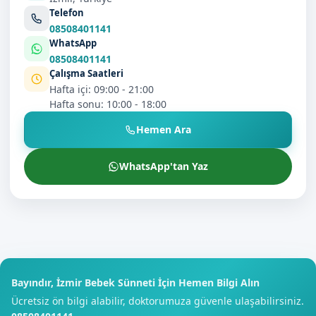
Telefon
08508401141
WhatsApp
08508401141
Çalışma Saatleri
Hafta içi: 09:00 - 21:00
Hafta sonu: 10:00 - 18:00
Hemen Ara
WhatsApp'tan Yaz
Bayındır, İzmir Bebek Sünneti İçin Hemen Bilgi Alın
Ücretsiz ön bilgi alabilir, doktorumuza güvenle ulaşabilirsiniz.