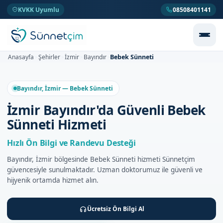
KVKK Uyumlu
08508401141
Bebek Sünneti
Anasayfa
Şehirler
İzmir
Bayındır
>
>
>
>
Bayındır, İzmir — Bebek Sünneti
İzmir Bayındır'da Güvenli Bebek
Sünneti Hizmeti
Hızlı Ön Bilgi ve Randevu Desteği
Bayındır, İzmir bölgesinde Bebek Sünneti hizmeti Sünnetçim
güvencesiyle sunulmaktadır. Uzman doktorumuz ile güvenli ve
hijyenik ortamda hizmet alın.
Ücretsiz Ön Bilgi Al