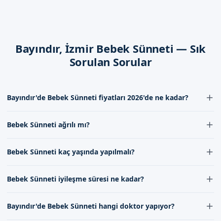
İyileşme süreci, bebek sünneti işleminden sonra başlar. Bu
dönemde, bebeklerinizi regular olarak muayene etmeli ve
onların hijyen ve sağlık açısından daha iyi koşullarda
yetişmelerini sağlamalısınız.
Bayındır, İzmir Bebek Sünneti — Sık
Sorulan Sorular
Dikkat Edilmesi Gerekenler
Bebek sünneti işleminden sonra, bebeklerinizi regular olarak
muayene etmeli ve onların hijyen ve sağlık açısından daha iyi
Bayındır'de Bebek Sünneti fiyatları 2026'de ne kadar?
koşullarda yetişmelerini sağlamalısınız.
Bayındır'de Bebek Sünneti fiyatları 2026'de uzmanlarımızın
İzmir Bayındır'de Sizi Bekliyoruz
Bebek Sünneti ağrılı mı?
değerlendirmesine göre değişmektedir. İletişim formumuz
aracılığıyla bizimle iletişime geçerek güncel fiyat bilgileri
Bebek Sünneti ağrılı bir işlem olabilir, ancak doktorlarımız
İzmir Bayındır'da bebek sünneti hizmeti almak için, Randevu
alabilirsiniz.
Bebek Sünneti kaç yaşında yapılmalı?
tarafından uygulanan lokal anestezi yöntemleri sayesinde ağrı
formumuzdan bize ulaşabilirsiniz. İletişim kanallarımız
minimum seviyeye indirilir. Böylece bebeğiniz işlem sırasında
üzerinden, bebek sünneti hizmeti hakkında daha详细 bilgi
Bebek Sünneti genellikle 7-10 gün ile 1-2 yaş aralığında yapılır.
rahat ve ağrısız bir şekilde sünnet olur.
Bebek Sünneti iyileşme süresi ne kadar?
alabilirsiniz. Sünnetçim olarak, yıllardır güvenle hizmet
Ancak bu süre doktorumuzun değerlendirmesine göre değişebilir.
vermekteyiz.
İdeal yaş aralığını belirlemek için doktorumuzla görüşmeniz
Bebek Sünneti iyileşme süresi genellikle 7-10 gün sürer. Ancak bu
önemlidir.
Bayındır'de Bebek Sünneti hangi doktor yapıyor?
süre bebeğinizin genel sağlığı ve bakımına bağlı olarak değişebilir.
Randevu formumuzdan bize ulaşarak, bebek sünneti hizmeti
Doktorumuzun talimatlarına uyarak bebeğinizin hızlı ve sağlıklı bir
hakkında daha詳細 bilgi alabilirsiniz.