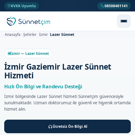
KVKK Uyumlu
08508401141
Lazer Sünnet
Anasayfa
Şehirler
İzmir
>
>
>
İzmir — Lazer Sünnet
İzmir Gaziemir Lazer Sünnet
Hizmeti
Hızlı Ön Bilgi ve Randevu Desteği
İzmir bölgesinde Lazer Sünnet hizmeti Sünnetçim güvencesiyle
sunulmaktadır. Uzman doktorumuz ile güvenli ve hijyenik ortamda
hizmet alın.
Ücretsiz Ön Bilgi Al