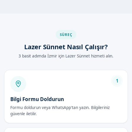
Lazer sünnet, diğer sünnet yöntemlerine göre daha
güvenli
ve
hızlı
bir iyileşme sağlar. Ayrıca,
lokal anestezi
altında
yapıldığı için çocuklar
en az acı
ile sünnet olurlar.
İzmir Gaziemir'de Lazer Sünnet Nasıl
SÜREÇ
Yapılır?
Lazer Sünnet Nasıl Çalışır?
İzmir Gaziemir'de lazer sünnet işlemi, uzman doktorumuz
3 basit adımda İzmir için Lazer Sünnet hizmeti alın.
tarafından
steril
bir ortamda gerçekleştirilir. İşlem,
lokal
anestezi
altında yapılır ve çocuklar
en az acı
ile sünnet olurlar.
İşlem adımları如下:
1
Önce, çocukların
sağlık durumu
değerlendirilir.
Daha sonra,
lokal anestezi
uygulanır.
Bilgi Formu Doldurun
Son olarak, lazer sünnet işlemi yapılır.
Formu doldurun veya WhatsApp'tan yazın. Bilgileriniz
güvenle iletilir.
Lazer Sünnet Avantajları
Lazer sünnet, diğer sünnet yöntemlerine göre birçok avantaja