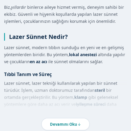
Biz,
yıllardır
binlerce aileye hizmet vermiş, deneyim sahibi bir
ekibiz. Güvenli ve hijyenik koşullarda yapılan lazer sünnet
işlemleri, çocuklarınızın sağlığını korumak için önemlidir.
Lazer Sünnet Nedir?
Lazer sünnet, modern tıbbın sunduğu en yeni ve en gelişmiş
yöntemlerden biridir. Bu yöntem,
lokal anestezi
altında yapılır
ve çocukların
en az acı
ile sünnet olmalarını sağlar.
Tıbbi Tanım ve Süreç
Lazer sünnet, lazer tekniği kullanılarak yapılan bir sünnet
türüdür. İşlem, uzman doktorumuz tarafından
steril
bir
ortamda gerçekleştirilir. Bu yöntem,
klamp
gibi geleneksel
yöntemlere göre daha az acı verir ve
iyileşme süreci
daha
kısadır.
Diğer Yöntemlerle Karşılaştırma
Devamını Oku