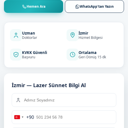
Hemen Ara
WhatsApp'tan Yazın
Uzman
İzmir
Doktorlar
Hizmet Bölgesi
KVKK Güvenli
Ortalama
Başvuru
Geri Dönüş 15 dk
İzmir — Lazer Sünnet Bilgi Al
+90
Turkey
+90