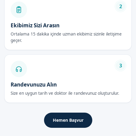
sahiptir. Bu avantajlar如下:
2
Güvenli
ve
hızlı
bir iyileşme
En az acı
ile sünnet olma
Ekibimiz Sizi Arasın
Steril
bir ortamda yapıldığı için
enfeksiyon riski
yok
Ortalama 15 dakika içinde uzman ekibimiz sizinle iletişime
geçer.
Lazer Sünnet Fiyatları 2026
Lazer sünnet fiyatları, 2026 yılında
değişkenlik
gösterebilir.
Ancak, Sünnetçim olarak,
en uygun fiyatlar
ile hizmet vermeye
3
çalışıyoruz.
İzmir Gaziemir'de lazer sünnet hizmeti almak isteyen
Randevunuzu Alın
aileler,
randevu formumuzdan
bize ulaşabilir ve
en uygun
Size en uygun tarih ve doktor ile randevunuz oluşturulur.
fiyatlar
hakkında bilgi alabilir.
Lazer Sünnet Sonrası Bakım Rehberi
Hemen Başvur
İlk 48 Saat
Lazer sünnet sonrası ilk 48 saat,
en önemli
dönemdir. Bu