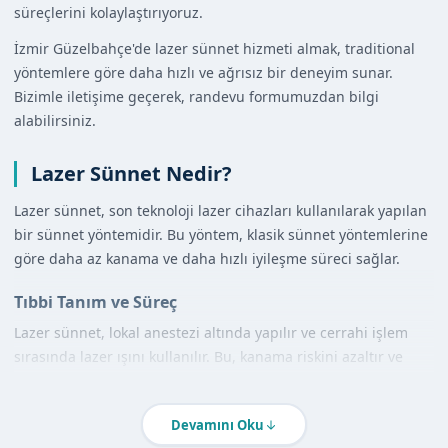
süreçlerini kolaylaştırıyoruz.
İzmir Güzelbahçe'de lazer sünnet hizmeti almak, traditional
yöntemlere göre daha hızlı ve ağrısız bir deneyim sunar.
Bizimle iletişime geçerek, randevu formumuzdan bilgi
alabilirsiniz.
Lazer Sünnet Nedir?
Lazer sünnet, son teknoloji lazer cihazları kullanılarak yapılan
bir sünnet yöntemidir. Bu yöntem, klasik sünnet yöntemlerine
göre daha az kanama ve daha hızlı iyileşme süreci sağlar.
Tıbbi Tanım ve Süreç
Lazer sünnet, lokal anestezi altında yapılır ve cerrahi işlem
sırasında lazer ışını kullanılır. Bu, kanama riskini azaltır ve
daha temiz bir işlem sağlar.
Diğer Yöntemlerle Karşılaştırma
Devamını Oku