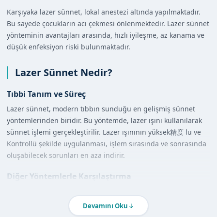
Karşıyaka lazer sünnet, lokal anestezi altında yapılmaktadır.
Bu sayede çocukların acı çekmesi önlenmektedir. Lazer sünnet
yönteminin avantajları arasında, hızlı iyileşme, az kanama ve
düşük enfeksiyon riski bulunmaktadır.
Lazer Sünnet Nedir?
Tıbbi Tanım ve Süreç
Lazer sünnet, modern tıbbın sunduğu en gelişmiş sünnet
yöntemlerinden biridir. Bu yöntemde, lazer ışını kullanılarak
sünnet işlemi gerçekleştirilir. Lazer ışınının yüksek精度 lu ve
Kontrollü şekilde uygulanması, işlem sırasında ve sonrasında
oluşabilecek sorunları en aza indirir.
Diğer Yöntemlerle Karşılaştırma
Lazer sünnet, diğer sünnet yöntemlerine göre daha az
kanama ve daha hızlı iyileşme sağlar. Ayrıca, lazer sünnet
Devamını Oku
yönteminde, lokal anestezi altında yapıldığı için çocukların acı