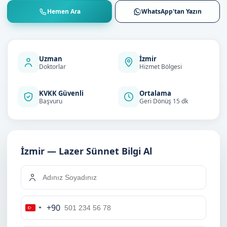
Hemen Ara
WhatsApp'tan Yazın
Uzman
İzmir
Doktorlar
Hizmet Bölgesi
KVKK Güvenli
Ortalama
Başvuru
Geri Dönüş 15 dk
İzmir — Lazer Sünnet Bilgi Al
+90
Turkey
+90