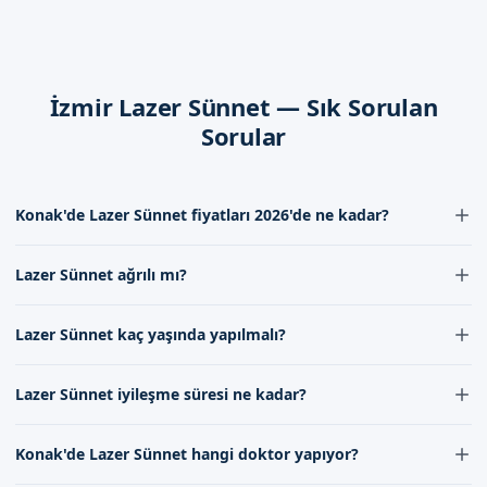
önlem almanız gerekir. Sünnet bölgesini temiz tutmak,
Necessary ilaçları kullanmak ve düzenli olarak takip etmek
önemlidir.
İzmir Lazer Sünnet — Sık Sorulan
Sorular
İzmir Konak'de Sizi Bekliyoruz
İzmir Konak'de lazer sünnet hizmeti almak için randevu
formumuzdan bize ulaşabilirsiniz. İletişim kanallarımızdan
Konak'de Lazer Sünnet fiyatları 2026'de ne kadar?
bize ulaşarak daha detailed bilgi alabilirsiniz. Randevu
formumuzdan bize ulaşmak için tıklayınız.
Konak'de Lazer Sünnet fiyatları 2026'de kişiye göre değişmekle
Lazer Sünnet ağrılı mı?
birlikte, generally uygun fiyatlarla sunulmaktadır. Detaylı bilgi için
iletişim kanallarımız aracılığıyla bizimle iletişime geçebilirsiniz.
Lazer Sünnet işlemi yerel anestezinin uygulanmasıyla ağrısız bir
Lazer Sünnet kaç yaşında yapılmalı?
şekilde gerçekleştirilir. İşlem sırasında ve sonrasında minimal
düzeyde ağrı hissedilebilir, ancak bu genellikle kısa sürer.
Lazer Sünnet işlemi genellikle 3 ila 7 yaş arasındaki çocuklara
Lazer Sünnet iyileşme süresi ne kadar?
uygulanır, ancak bu durum her child için farklı olabilir.
Doktorumuzla consultaasyon yaparak en uygun zamanı
Lazer Sünnet后的 iyileşme süresi genellikle birkaç gün ile bir hafta
belirleyebilirsiniz.
Konak'de Lazer Sünnet hangi doktor yapıyor?
arasında değişir. Bu süre zarfında doktorumuzun tavsiyelerine
uymak önemlidir.