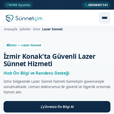
KVKK Uyumlu
08508401141
Lazer Sünnet
Anasayfa
Şehirler
İzmir
>
>
>
İzmir — Lazer Sünnet
İzmir Konak'ta Güvenli Lazer
Sünnet Hizmeti
Hızlı Ön Bilgi ve Randevu Desteği
İzmir bölgesinde Lazer Sünnet hizmeti Sünnetçim güvencesiyle
sunulmaktadır. Uzman doktorumuz ile güvenli ve hijyenik ortamda
hizmet alın.
Ücretsiz Ön Bilgi Al