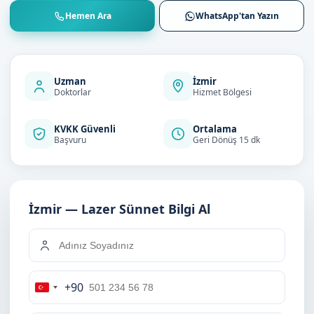
Hemen Ara
WhatsApp'tan Yazın
Uzman
İzmir
Doktorlar
Hizmet Bölgesi
KVKK Güvenli
Ortalama
Başvuru
Geri Dönüş 15 dk
İzmir — Lazer Sünnet Bilgi Al
+90
Turkey
+90