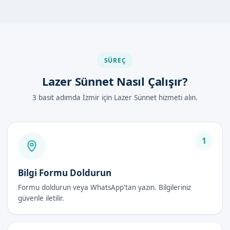
Yapılır?
İzmir Konak'de lazer sünnet hizmeti almak için öncelikle
randevu almanız gerekir. Randevu formumuzdan bize
ulaşabilirsiniz.
SÜREÇ
Sünnet işlemi öncesi, uzman doktorumuz ve ekibimizle birlikte
Lazer Sünnet Nasıl Çalışır?
çocuğunuzun sağlık durumu değerlendirilir. Daha sonra, lokal
3 basit adımda İzmir için Lazer Sünnet hizmeti alın.
anestezi altında lazer sünnet işlemi yapılır.
Lazer Sünnet Avantajları
1
Daha az ağrı
Daha hızlı iyileşme
Bilgi Formu Doldurun
Daha az kanama riski
Güvenli ve hijyenik ortam
Formu doldurun veya WhatsApp'tan yazın. Bilgileriniz
güvenle iletilir.
Lazer Sünnet Fiyatları 2026