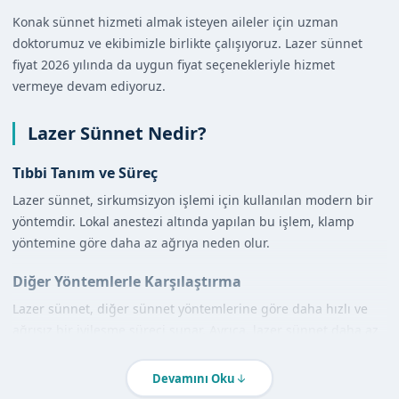
Konak sünnet hizmeti almak isteyen aileler için uzman
doktorumuz ve ekibimizle birlikte çalışıyoruz. Lazer sünnet
fiyat 2026 yılında da uygun fiyat seçenekleriyle hizmet
vermeye devam ediyoruz.
Lazer Sünnet Nedir?
Tıbbi Tanım ve Süreç
Lazer sünnet, sirkumsizyon işlemi için kullanılan modern bir
yöntemdir. Lokal anestezi altında yapılan bu işlem, klamp
yöntemine göre daha az ağrıya neden olur.
Diğer Yöntemlerle Karşılaştırma
Lazer sünnet, diğer sünnet yöntemlerine göre daha hızlı ve
ağrısız bir iyileşme süreci sunar. Ayrıca, lazer sünnet daha az
kanama riski taşır.
Devamını Oku
İzmir Konak'de Lazer Sünnet Nasıl