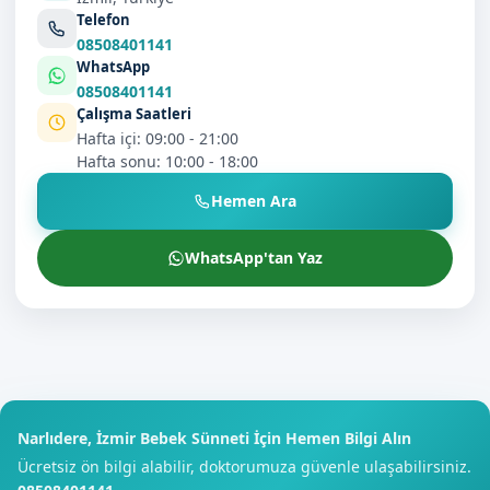
Telefon
08508401141
WhatsApp
08508401141
Çalışma Saatleri
Hafta içi: 09:00 - 21:00
Hafta sonu: 10:00 - 18:00
Hemen Ara
WhatsApp'tan Yaz
Narlıdere, İzmir Bebek Sünneti İçin Hemen Bilgi Alın
Ücretsiz ön bilgi alabilir, doktorumuza güvenle ulaşabilirsiniz.