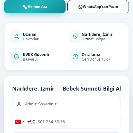
Hemen Ara
WhatsApp'tan Yazın
Uzman
Narlıdere, İzmir
Doktorlar
Hizmet Bölgesi
KVKK Güvenli
Ortalama
Başvuru
Geri Dönüş 15 dk
Narlıdere, İzmir — Bebek Sünneti Bilgi Al
+90
Turkey
+90