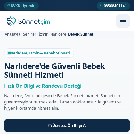
KVKK Uyumlu
08508401141
Bebek Sünneti
Anasayfa
Şehirler
İzmir
Narlıdere
>
>
>
>
Narlıdere, İzmir — Bebek Sünneti
Narlıdere'de Güvenli Bebek
Sünneti Hizmeti
Hızlı Ön Bilgi ve Randevu Desteği
Narlıdere, İzmir bölgesinde Bebek Sünneti hizmeti Sünnetçim
güvencesiyle sunulmaktadır. Uzman doktorumuz ile güvenli ve
hijyenik ortamda hizmet alın.
Ücretsiz Ön Bilgi Al