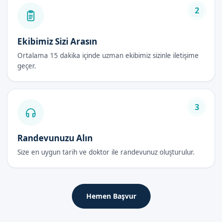
Bebek Sünneti Fiyatları 2026
2
2026 yılı için bebek sünneti fiyatları, bizim uzmanlığımız ve
hizmet kalitemizle uygun bir şekilde belirlenmiştir.
Ekibimiz Sizi Arasın
Fiyatlarımız hakkında daha ayrıntılı bilgi almak için, bizimle
Ortalama 15 dakika içinde uzman ekibimiz sizinle iletişime
iletişime geçebilirsiniz.
geçer.
Bebek Sünneti Sonrası Bakım Rehberi
3
İlk 48 Saat
İlk 48 saat, bebek sünneti后的 bakım açısından çok önemlidir.
Bu süre zarfında, bebeklerinizi takip etmek ve gerekli
Randevunuzu Alın
önlemleri almak, iyileşme sürecini hızlandırır.
Size en uygun tarih ve doktor ile randevunuz oluşturulur.
İyileşme Süreci
İyileşme süreci, bebek sünneti后的 bir süreçtir. Bu süre
Hemen Başvur
zarfında, bebeklerinizi takip etmek ve gerekli önlemleri almak,
iyileşme sürecini hızlandırır.