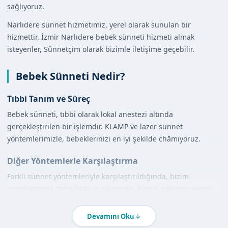
sağlıyoruz.
Narlıdere sünnet hizmetimiz, yerel olarak sunulan bir
hizmettir. İzmir Narlıdere bebek sünneti hizmeti almak
isteyenler, Sünnetçim olarak bizimle iletişime geçebilir.
Bebek Sünneti Nedir?
Tıbbi Tanım ve Süreç
Bebek sünneti, tıbbi olarak lokal anestezi altında
gerçekleştirilen bir işlemdir. KLAMP ve lazer sünnet
yöntemlerimizle, bebeklerinizi en iyi şekilde chămıyoruz.
Diğer Yöntemlerle Karşılaştırma
Farklı sünnet yöntemleriyle karşılaştırıldığında, bizim
uygulamamız daha hızlı ve ağrısızdır. Ayrıca, iyileşme süreci
de diğer yöntemlere göre daha kısadır.
Devamını Oku
İzmir Narlıdere'de Bebek Sünneti Nasıl