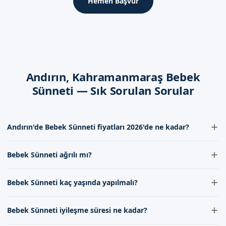
İlk 48 Saat
Hemen Başvur
İşlem后的 ilk 48 saatte, çocuğun sünnet bölgesine dikkat
edilmesi gerekir. Sünnet bölgesinin temiz ve kuru tutulması,
enfeksiyon riskini azaltır.
İyileşme Süreci
Andırın, Kahramanmaraş Bebek
İyileşme süreci, çocuğun yaşına ve işlem sırasında kullanılan
Sünneti — Sık Sorulan Sorular
yönteme göre değişebilir. Genellikle, 7-10 gün içinde iyileşme
süreci tamamlanır.
Dikkat Edilmesi Gerekenler
Andırın'de Bebek Sünneti fiyatları 2026'de ne kadar?
Çocuğun sünnet bölgesine dikkat edilmesi, enfeksiyon riskini
Andırın'de Bebek Sünneti fiyatları 2026'de uzman kadromuzun
azaltır. Ayrıca, çocuğun sünnet bölgesinin temiz ve kuru
Bebek Sünneti ağrılı mı?
değerlendirmelerine göre belirlenmektedir. Fiyatlar, bebeğin
tutulması, iyileşme süresini kısaltır.
yaşına, sünnet yöntemine ve diğer faktörlere göre değişebilir. En
Bebek Sünneti işleminde lokal anestezi uygulanarak ağrı hissi
güncel fiyat bilgisi için iletişimimizle bağlantı kurabilirsiniz.
Bebek Sünneti kaç yaşında yapılmalı?
minimuma indirilir. İşlem sırasında bebeğe hiçbir ağrı
Kahramanmaraş Andırın'de Sizi
hissetmeyeceği şekilde gerekli önlemler alınır.
Bebek Sünneti genellikle 7-10 gün ile 1 yaş arasında
Bekliyoruz
Bebek Sünneti iyileşme süresi ne kadar?
yapılmaktadır. Ancak bu süre doktorumuzun bebeğin genel sağlık
Randevu formumuzdan bize ulaşarak, Kahramanmaraş
durumunu değerlendirmesine göre değişebilir.