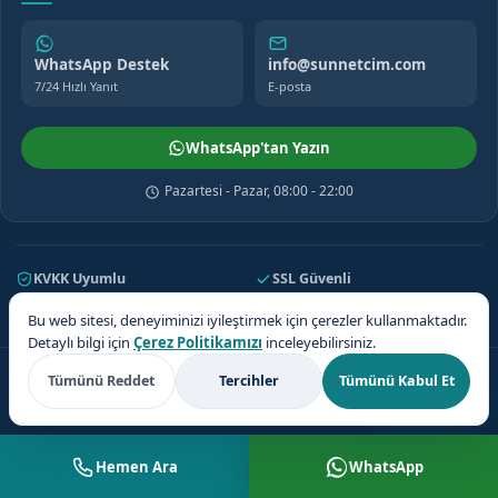
WhatsApp Destek
info@sunnetcim.com
7/24 Hızlı Yanıt
E-posta
WhatsApp'tan Yazın
Pazartesi - Pazar, 08:00 - 22:00
KVKK Uyumlu
SSL Güvenli
7/24 Destek
81 İl Kapsama
Bu web sitesi, deneyiminizi iyileştirmek için çerezler kullanmaktadır.
Detaylı bilgi için
Çerez Politikamızı
inceleyebilirsiniz.
© 2026 Sünnetçim. Tüm hakları saklıdır.
Tümünü Reddet
Tercihler
Tümünü Kabul Et
Teklif Al
KVKK Uyumlu
Hemen Ara
WhatsApp