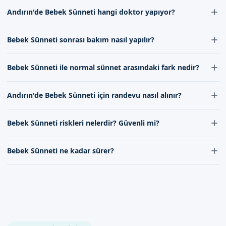
Bebek Sünneti sonrasında iyileşme süreci genellikle 7-10 gün
Andırın bebek sünneti hizmeti hakkında bilgi alabilirsiniz.
Andırın'de Bebek Sünneti hangi doktor yapıyor?
sürer. Bu期间 bebeğin bölgesine gerekli bakım ve hijyen
İletişim kanallarımızdan bize ulaşarak, uzman ekibimizle
uygulanmalıdır.
Andırın'de Bebek Sünneti işlemleri uzman kadromuz tarafından
görüşebilirsiniz. Randevu formumuzdan bize ulaşabilirsiniz.
Bebek Sünneti sonrası bakım nasıl yapılır?
yapılmaktadır. Ekibimiz, experiencia ve tıbbi bilgi birikimi ile
bebeğinizin sağlığını güvence altına alır.
Bebek Sünneti sonrası bölgenin temiz ve kuru tutulması önemlidir.
Bebek Sünneti ile normal sünnet arasındaki fark nedir?
Ayrıca doktorumuzun önerilerine dikkat etmek ve gerekli ilaçları
kullanmak iyileşme sürecini hızlandırır.
Bebek Sünneti, özel olarak bebekler için tasarlanmış bir sünnet
Andırın'de Bebek Sünneti için randevu nasıl alınır?
yöntemidir. Normal sünnetten farklı olarak, daha ince ve özel
aletler kullanılır ve işlemin süresi daha kısadır.
Andırın'de Bebek Sünneti için randevu almak kolaydır. İletişim
Bebek Sünneti riskleri nelerdir? Güvenli mi?
formumuz aracılığıyla veya iletişimimizi arayarak randevunuzu
hızlıca alabilirsiniz.
Bebek Sünneti, uzman ellere bırakıldığında son derece güvenli bir
Bebek Sünneti ne kadar sürer?
işlemdir. Riskler en aza indirilir ve doktorumuz tarafından gerekli
önlemler alınır.
Bebek Sünneti işlemi genellikle 15-30 dakika sürer. İşlem süresini
etkileyen faktörler arasında bebeğin yaşı ve sünnet yöntemi
bulunur.