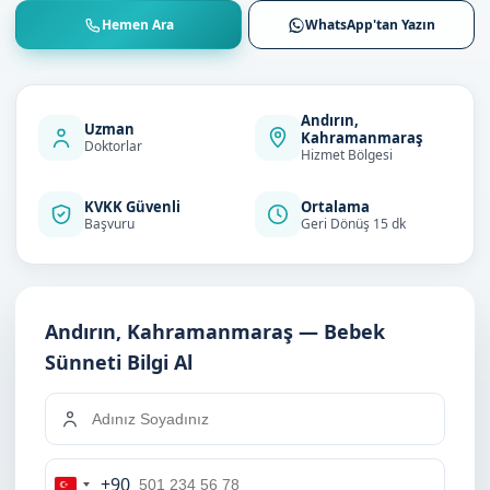
Hemen Ara
WhatsApp'tan Yazın
Andırın,
Uzman
Kahramanmaraş
Doktorlar
Hizmet Bölgesi
KVKK Güvenli
Ortalama
Başvuru
Geri Dönüş 15 dk
Andırın, Kahramanmaraş — Bebek
Sünneti Bilgi Al
+90