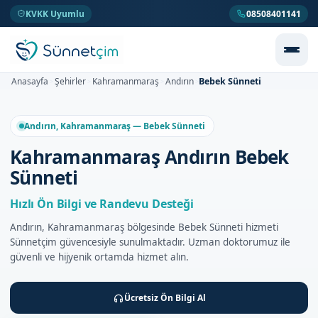
KVKK Uyumlu
08508401141
Bebek Sünneti
Anasayfa
Şehirler
Kahramanmaraş
Andırın
>
>
>
>
Andırın, Kahramanmaraş — Bebek Sünneti
Kahramanmaraş Andırın Bebek
Sünneti
Hızlı Ön Bilgi ve Randevu Desteği
Andırın, Kahramanmaraş bölgesinde Bebek Sünneti hizmeti
Sünnetçim güvencesiyle sunulmaktadır. Uzman doktorumuz ile
güvenli ve hijyenik ortamda hizmet alın.
Ücretsiz Ön Bilgi Al