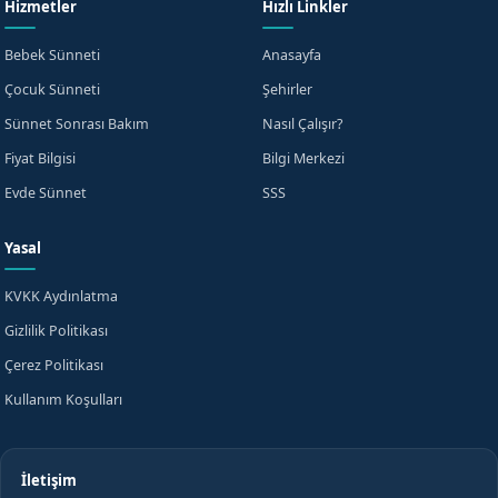
+90
Hizmetler
Hızlı Linkler
Turkey
+90
KVKK aydınlatma metnini
okudum, onaylıyorum.
Bebek Sünneti
Anasayfa
Çocuk Sünneti
Şehirler
Beni Arayın
Sünnet Sonrası Bakım
Nasıl Çalışır?
Fiyat Bilgisi
Bilgi Merkezi
WhatsApp'tan Yazın
veya
Evde Sünnet
SSS
Yasal
KVKK Aydınlatma
Gizlilik Politikası
Çerez Politikası
Kullanım Koşulları
İletişim