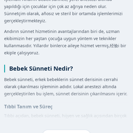
yapıldığı için çocuklar için çok az ağrıya neden olur.
Sünnetçim olarak, añosız ve steril bir ortamda işlemlerimizi
gerçekleştirmekteyiz.
Andırın sünnet hizmetinin avantajlarından biri de, uzman
ekibimizin her yaştan çocuğa uygun yöntem ve teknikler
kullanmasıdır. Yıllardır binlerce aileye hizmet vermiş,经验i bir
ekiple çalışıyoruz.
Bebek Sünneti Nedir?
Bebek sünneti, erkek bebeklerin sünnet derisinin cerrahi
olarak çıkarılması işleminin adıdır. Lokal anestezi altında
gerçekleştirilen bu işlem, sünnet derisinin çıkarılmasını içerir.
Tıbbi Tanım ve Süreç
Tıbbi açıdan, bebek sünneti, hijyen ve sağlık açısından birçok
faydaya sahip bir işlemdir. Bebek sünneti yapılırken, sünnet
derisi çıkarılır ve kanama durdurulur. İşlem, steril bir ortamda