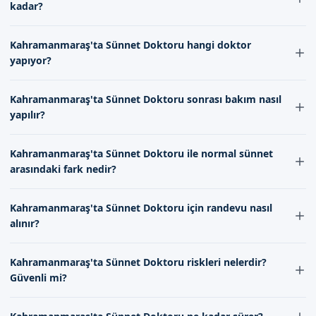
Uzman doktorumuz ve ekibimiz, hijyenik ve steril bir ortamda,
kadar?
ruhsal gelişimine göre değişebilir. Doktorumuz, çocuğun
en güncel yöntemlerle sünnet işlemlerini
durumunu değerlendirerek en uygun zamanı belirler.
Kahramanmaraş'ta Sünnet Doktoru iyileşme süresi genellikle 7-10
gerçekleştirmektedir. Randevu formumuzdan bize
Kahramanmaraş'ta Sünnet Doktoru hangi doktor
gün arasında değişmektedir. Bu süre boyunca, uzman kadromuz
ulaşabilirsiniz.
yapıyor?
tarafından verilen talimatlara uyarak, enfeksiyon riskini azaltabilir
ve iyileşme sürecini hızlandırabilirsiniz.
Kahramanmaraş'ta Sünnet Doktoru, tecrübeli ve uzman
Kahramanmaraş'ta Sünnet Doktoru sonrası bakım nasıl
doktorlarımız tarafından yapılmaktadır. Doktorumuz, sünnet
yapılır?
operasyonunda опыт ve bilgi birikimi ile işlemleri başarılı bir
şekilde gerçekleştirir.
Kahramanmaraş'ta Sünnet Doktoru sonrası bakım, iyileşme
Kahramanmaraş'ta Sünnet Doktoru ile normal sünnet
sürecini hızlandırması açısından önemlidir. Doktorumuz tarafından
arasındaki fark nedir?
verilen talimatlara uyarak, bölgenin temiz tutulması, antibiyotik
merhem kullanılması ve necessary olan durumlarda ağrı kesici
Kahramanmaraş'ta Sünnet Doktoru ile normal sünnet arasındaki
alınması önerilir.
Kahramanmaraş'ta Sünnet Doktoru için randevu nasıl
fark, kullanılan teknik ve malzemelerin kalitesidir. Sünnet Doktoru,
alınır?
daha modern ve güvenli bir teknik ile yapılmaktadır ve bu
nedenle daha az komplikasyon riski taşır.
Kahramanmaraş'ta Sünnet Doktoru için randevu, randevu
Kahramanmaraş'ta Sünnet Doktoru riskleri nelerdir?
formumuz aracılığıyla veya iletişimimizi kurulması 통해 yapılabilir.
Güvenli mi?
Randevu alırken, çocuğun doğum tarihi ve saúde durumu
hakkında bilgi verilmesi gereklidir.
Kahramanmaraş'ta Sünnet Doktoru, tecrübeli doktorlarımız