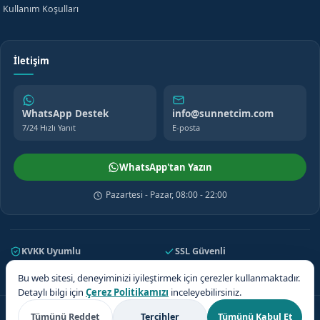
Kullanım Koşulları
İletişim
WhatsApp Destek
info@sunnetcim.com
7/24 Hızlı Yanıt
E-posta
WhatsApp'tan Yazın
Pazartesi - Pazar, 08:00 - 22:00
KVKK Uyumlu
SSL Güvenli
7/24 Destek
81 İl Kapsama
Bu web sitesi, deneyiminizi iyileştirmek için çerezler kullanmaktadır.
Detaylı bilgi için
Çerez Politikamızı
inceleyebilirsiniz.
© 2026 Sünnetçim. Tüm hakları saklıdır.
Tümünü Reddet
Tercihler
Tümünü Kabul Et
Teklif Al