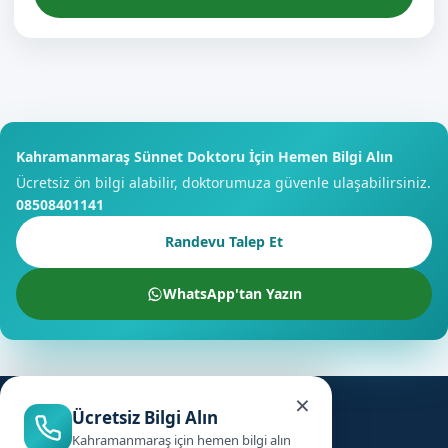
Kahramanmaraş Sünnet Doktoru İçin Hemen Bilgi Alın
Ücretsiz ön bilgi alabilir, doktorumuza güvenle ulaşabilirsiniz.
08508401141
Randevu Talep Et
WhatsApp'tan Yazın
×
Ücretsiz Bilgi Alın
Kahramanmaraş için hemen bilgi alın