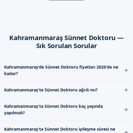
İyileşme Süreci
İyileşme süreci, sünnet doktoru之后, birkaç gün sürebilir. Bu
süre içerisinde, uzman doktorumuz tarafından takip edilir ve
gerekli önlemler alınır.
Kahramanmaraş Sünnet Doktoru —
Sık Sorulan Sorular
Dikkat Edilmesi Gerekenler
Sünnet doktoru sonrası, aşağıdaki hususlara dikkat edilmesi
gerekir:
Kahramanmaraş'de Sünnet Doktoru fiyatları 2026'de ne
kadar?
İşlem bölgesinin temizlenmesi
İyileşme sürecinin takip edilmesi
Kahramanmaraş'de Sünnet Doktoru fiyatları 2026'de genellikle
Kahramanmaraş'te Sünnet Doktoru ağrılı mı?
Uzman doktorumuzun talimatlarına uyulması
1000-2000 TL arasında değişmektedir. Fiyatlar, doktorumuzun
deneyimi ve kullanılan malzemelerin kalitesine göre farklılık
İletişim kanallarımızdan bize ulaşabilirsiniz.
Kahramanmaraş'te Sünnet Doktoru genellikle ağrısız bir işlemdir.
gösterebilir. Detaylı bilgi için iletişimimizi kurulmasını öneririz.
Kahramanmaraş'ta Sünnet Doktoru kaç yaşında
Ekibimiz, lokal anestezi uygulayarak işlem sırasında ağrı
yapılmalı?
hissetmemenizi sağlar. İşlem sonrası hafif bir rahatsızlık
Kahramanmaraş'de Sizi Bekliyoruz
hissedilebilir, ancak bu genellikle kısa sürelidir.
Kahramanmaraş'ta Sünnet Doktoru genellikle 3-7 yaş arasındaki
Kahramanmaraş'da, sünnet doktoru hizmeti sunmaktayız.
Kahramanmaraş'ta Sünnet Doktoru iyileşme süresi ne
çocuklara uygulanır. Ancak bu yaş aralığı, çocuğun fiziksel ve