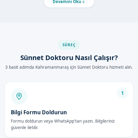
Devamını Oku
güncel yöntemleri kullanarak sünnet işlemlerini gerçekleştirir.
Kahramanmaraş'de Sünnet Doktoru
Nasıl Yapılır?
Sünnet doktoru, Kahramanmaraş'ta以下 adımları takip eder:
SÜREÇ
Hastanın muayenesi yapılır
Sünnet Doktoru Nasıl Çalışır?
İşlem için gerekli önlemler alınır
3 basit adımda Kahramanmaraş için Sünnet Doktoru hizmeti alın.
Lokal anestezi uygulanır
Sünnet işlemi gerçekleştirilir
İyileşme süreci takip edilir
1
Randevu formumuzdan bize ulaşabilirsiniz.
Sünnet Doktoru Avantajları
Bilgi Formu Doldurun
Formu doldurun veya WhatsApp'tan yazın. Bilgileriniz
Sünnet doktorunun avantajları şunlardır:
güvenle iletilir.
Güvenli ve steril bir ortamda işlem yapılır