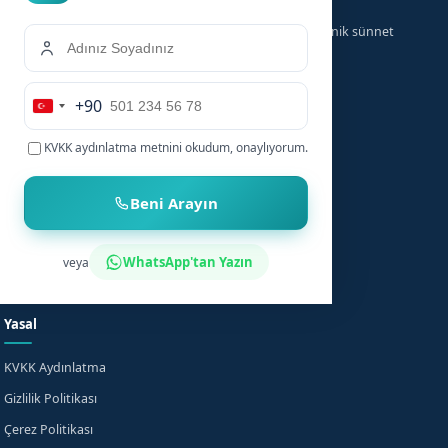
Türkiye genelinde ailelere güvenilir, hızlı ve hijyenik sünnet
hizmeti sunuyoruz.
+90
Hizmetler
Hızlı Linkler
Turkey
+90
KVKK aydınlatma metnini
okudum, onaylıyorum.
Bebek Sünneti
Anasayfa
Çocuk Sünneti
Şehirler
Beni Arayın
Sünnet Sonrası Bakım
Nasıl Çalışır?
Fiyat Bilgisi
Bilgi Merkezi
WhatsApp'tan Yazın
veya
Evde Sünnet
SSS
Yasal
KVKK Aydınlatma
Gizlilik Politikası
Çerez Politikası