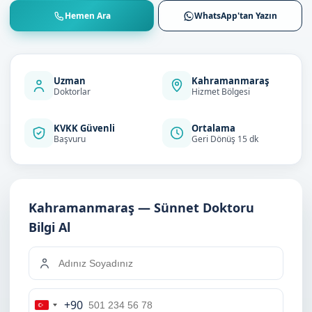
Hemen Ara
WhatsApp'tan Yazın
Uzman
Kahramanmaraş
Doktorlar
Hizmet Bölgesi
KVKK Güvenli
Ortalama
Başvuru
Geri Dönüş 15 dk
Kahramanmaraş — Sünnet Doktoru
Bilgi Al
+90
Turkey