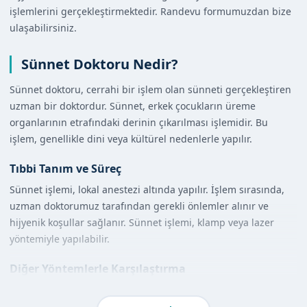
işlemlerini gerçekleştirmektedir. Randevu formumuzdan bize
ulaşabilirsiniz.
Sünnet Doktoru Nedir?
Sünnet doktoru, cerrahi bir işlem olan sünneti gerçekleştiren
uzman bir doktordur. Sünnet, erkek çocukların üreme
organlarının etrafındaki derinin çıkarılması işlemidir. Bu
işlem, genellikle dini veya kültürel nedenlerle yapılır.
Tıbbi Tanım ve Süreç
Sünnet işlemi, lokal anestezi altında yapılır. İşlem sırasında,
uzman doktorumuz tarafından gerekli önlemler alınır ve
hijyenik koşullar sağlanır. Sünnet işlemi, klamp veya lazer
yöntemiyle yapılabilir.
Diğer Yöntemlerle Karşılaştırma
Sünnet doktoru, diğer yöntemlere göre daha güvenli ve etkili
bir seçenektir. Uzman doktorumuz, yılların deneyimiyle, en