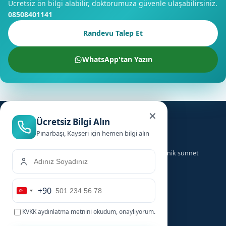
Ücretsiz ön bilgi alabilir, doktorumuza güvenle ulaşabilirsiniz.
08508401141
Randevu Talep Et
WhatsApp'tan Yazın
×
Ücretsiz Bilgi Alın
Pınarbaşı, Kayseri için hemen bilgi alın
Türkiye genelinde ailelere güvenilir, hızlı ve hijyenik sünnet
hizmeti sunuyoruz.
+90
Hizmetler
Hızlı Linkler
Turkey
+90
KVKK aydınlatma metnini
okudum, onaylıyorum.
Bebek Sünneti
Anasayfa