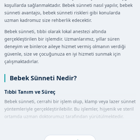
koşullarda sağlanmaktadır. Bebek sünneti nasıl yapılır, bebek
sünneti avantajsı, bebek sünneti riskleri gibi konularda
uzman kadromuz size rehberlik edecektir.
Bebek sünneti, tıbbi olarak lokal anestezi altında
gerçekleştirilen bir işlemdir. Uzmanlarımız, yıllar süren
deneyim ve binlerce aileye hizmet vermiş olmanın verdiği
güvenle, size ve çocuğunuza en iyi hizmeti sunmak için
çalışmaktadırlar.
Bebek Sünneti Nedir?
Tıbbi Tanım ve Süreç
Bebek sünneti, cerrahi bir işlem olup, klamp veya lazer sünnet
yöntemleriyle gerçekleştirilebilir. Bu işlemler, hijyenik ve steril
ortamda uzman doktorumuz tarafından yürütülmektedir.
Diğer Yöntemlerle Karşılaştırma
Farklı sünnet yöntemleri arasındaki avantajlar ve