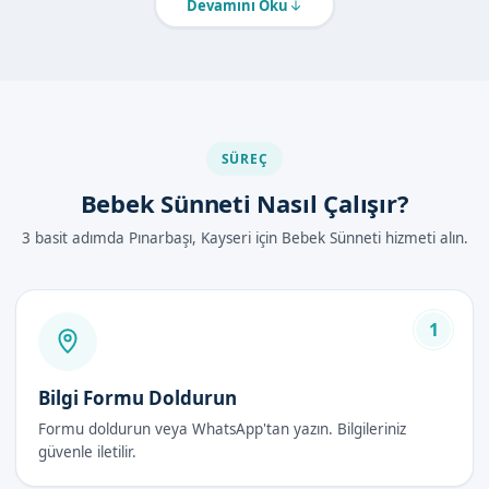
Devamını Oku
dezavantajlar, uzmanlarımız tarafından size ayrıntılı olarak
açıklanacaktır. Güvenli sünnet uygulamaları, ekibimiz
tarafından titizlikle yürütülmektedir.
Kayseri Pınarbaşı'de Bebek Sünneti
Nasıl Yapılır?
SÜREÇ
Bebek Sünneti Nasıl Çalışır?
İşlem, lokal anestezi altında gerçekleştirilir. Anestezi
uygulanmasının ardından, sünnet işlemi başlar ve ortalama
3 basit adımda Pınarbaşı, Kayseri için Bebek Sünneti hizmeti alın.
15-30 dakika sürer. İşlem sırasında, çocuk tamamen uyudur ve
herhangi bir ağrı hissetmez.
1
Bebek Sünneti Avantajları
Sağlık açısından birçok avantajı bulunur.
Bilgi Formu Doldurun
İleride oluşabilecek sağlık sorunlarının önlenmesi.
Formu doldurun veya WhatsApp'tan yazın. Bilgileriniz
Erkek çocuklarının genel sağlığı açısından önemli bir
güvenle iletilir.
uygulamadır.