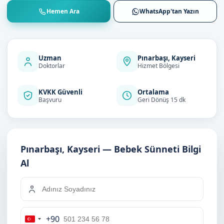
Hemen Ara
WhatsApp'tan Yazın
Uzman
Pınarbaşı, Kayseri
Doktorlar
Hizmet Bölgesi
KVKK Güvenli
Ortalama
Başvuru
Geri Dönüş 15 dk
Pınarbaşı, Kayseri — Bebek Sünneti Bilgi
Al
+90
Turkey