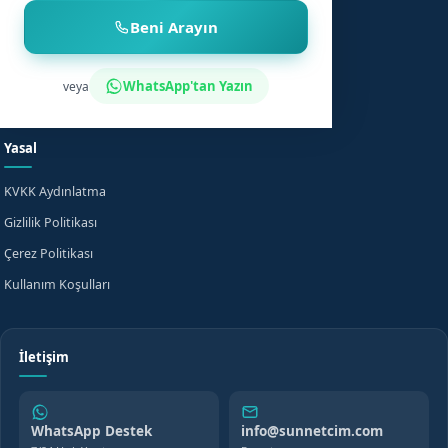
Çocuk Sünneti
Şehirler
Beni Arayın
Sünnet Sonrası Bakım
Nasıl Çalışır?
Fiyat Bilgisi
Bilgi Merkezi
WhatsApp'tan Yazın
veya
Evde Sünnet
SSS
Yasal
KVKK Aydınlatma
Gizlilik Politikası
Çerez Politikası
Kullanım Koşulları
İletişim
WhatsApp Destek
info@sunnetcim.com