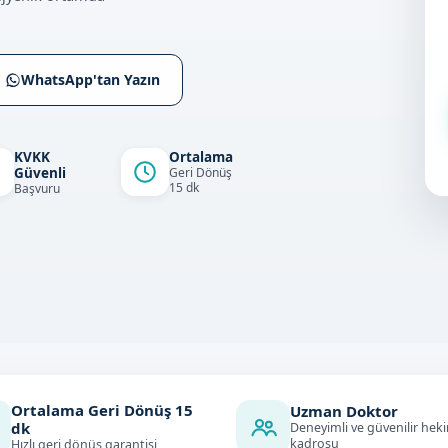
WhatsApp'tan Yazın
KVKK
Ortalama
Güvenli
Geri Dönüş
15 dk
Başvuru
Ortalama Geri Dönüş
15
Uzman Doktor
dk
Deneyimli ve güvenilir hek
kadrosu
Hızlı geri dönüş garantisi