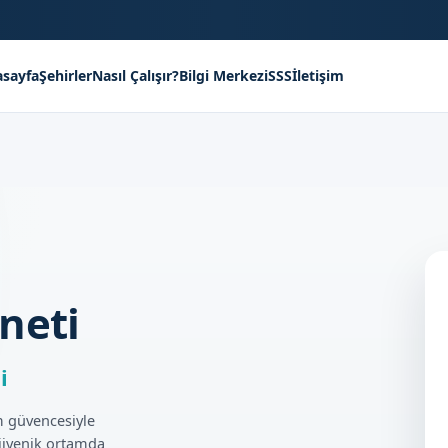
sayfa
Şehirler
Nasıl Çalışır?
Bilgi Merkezi
SSS
İletişim
neti
i
 güvencesiyle
ijyenik ortamda