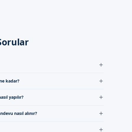
Sorular
 formumuzdan bize
stezi altında yapıldığı için ağrı minimum seviyede
 ne kadar?
resi genellikle 5-7 gün arasında değişmektedir.
sıl yapılır?
si hijyenik bir şekilde temizlenmeli ve doktorun
ndevu nasıl alınır?
u, Sünnetçim'in iletişim kanallarından alınabilir.