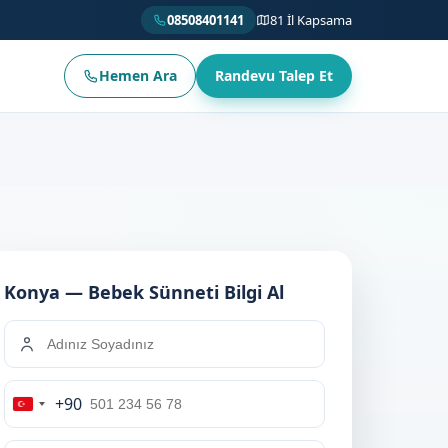
08508401141
81 İl Kapsama
Hemen Ara
Randevu Talep Et
Konya — Bebek Sünneti Bilgi Al
+90
Turkey
+90