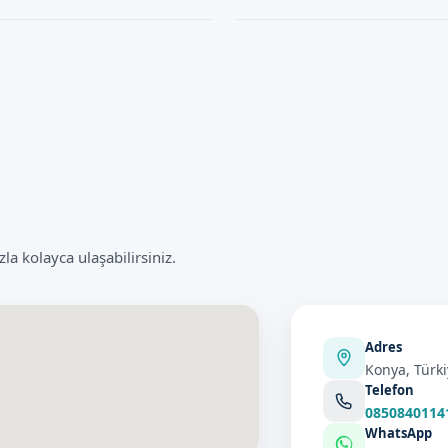
cerrahi müdahale gibi bazı riskler
Bebek Sünneti işlemi, genellikle
 kolayca ulaşabilirsiniz.
Adres
Konya, Türk
Telefon
0850840114
WhatsApp