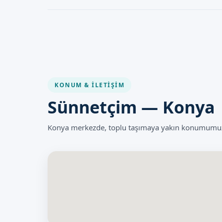
Bebek Sünneti genellikle güvenli bir işlemdir, fakat her 
taşımaktadır.
KONUM & İLETIŞIM
Sünnetçim — Konya
Konya merkezde, toplu taşımaya yakın konumumuzla