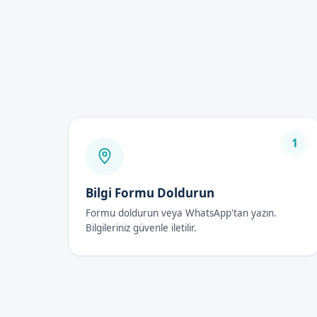
İyileşme süreci hızlıdır.
Gelecekteki bazı sağlık sor
Sünnet, kültürel ve dini bir
Uzman doktorlar tarafından 
Bebek Sünneti Fiya
2026 yılında Konya'da bebek s
1
Detaylı bilgi için randevu for
Bebek Sünneti Son
Bilgi Formu Doldurun
İlk 48 Saat
Formu doldurun veya WhatsApp'tan yazın.
Bilgileriniz güvenle iletilir.
İşlem sonrası ilk 48 saat için
gözlemlendiğinde uzman dokto
İyileşme Süreci
Genel olarak bebekler, sünnet 