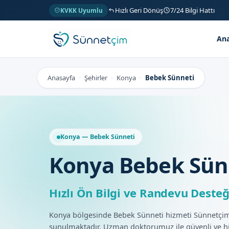
Hızlı Geri Dönüş
7/24 Bilgi Hattı
KVKK Uyumlu
Ana
Anasayfa
Şehirler
Konya
Bebek Sünneti
>
>
>
Konya — Bebek Sünneti
Konya Bebek Sün
Hızlı Ön Bilgi ve Randevu Desteğ
Konya bölgesinde Bebek Sünneti hizmeti Sünnetçim
sunulmaktadır. Uzman doktorumuz ile güvenli ve h