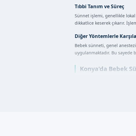
Tıbbi Tanım ve Süreç
Sünnet işlemi, genellikle lok
dikkatlice keserek çıkarır. İ
Diğer Yöntemlerle Karşıl
Bebek sünneti, genel anestezi 
uygulanmaktadır. Bu sayede be
Konya'da Bebek Sün
İlk olarak, bebek mua
Lokal anestezi uygul
Uzman doktorumuz, sün
İşlem sonrası bebekin
Bebek Sünneti Ava
Hijyenik ve steril bir ortamd