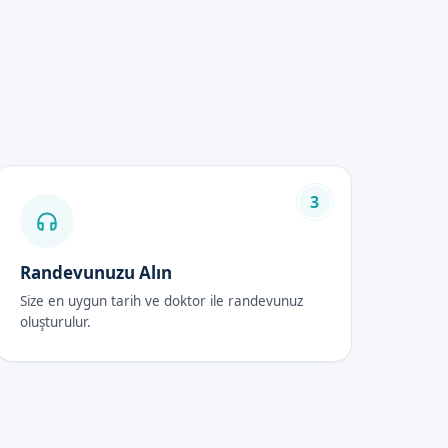
ğişiklik göstermektedir.
3
Randevunuzu Alın
Size en uygun tarih ve doktor ile randevunuz
oluşturulur.
enfeksiyon belirtisi
 süreçte dikkatli olunması