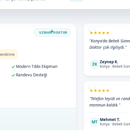
"Konya'da Bebek Sünnet
Doktor çok ilgiliydi."
lendirme
Zeynep K.
ZK
Modern Tıbbi Ekipman
Konya · Bebek Sün
Randevu Desteği
"Telefon teyidi ve ran
memnun kaldık."
Mehmet T.
MT
Konya · Bebek Sün