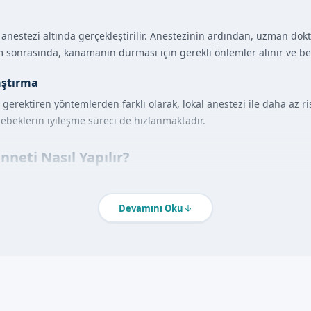
al anestezi altında gerçekleştirilir. Anestezinin ardından, uzman 
şlem sonrasında, kanamanın durması için gerekli önlemler alınır ve 
aştırma
gerektiren yöntemlerden farklı olarak, lokal anestezi ile daha az ris
beklerin iyileşme süreci de hızlanmaktadır.
neti Nasıl Yapılır?
yene edilir ve sağlık durumu değerlendirilir.
anarak bebekin acı hissetmemesi sağlanır.
Devamını Oku
net işlemini steril bir ortamda gerçekleştirir.
 durumu gözlemlenir ve gerekli bakım talimatları verilir.
ntajları
a gerçekleştirilir.