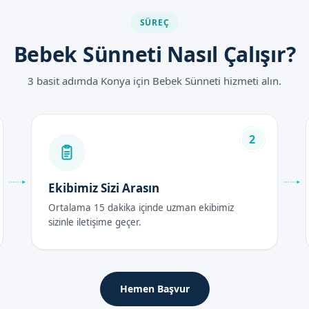
SÜREÇ
unlarının önüne geçebilir.
 ritüel olarak da önemlidir.
Bebek Sünneti Nasıl Çalışır?
yapılması güvenliği artırır.
3 basit adımda Konya için Bebek Sünneti hizmeti alın.
tları 2026
ünneti fiyatları, uygulanan teknik ve doktorun uzmanlığına göre de
2
mumuzdan bize ulaşabilirsiniz.
rası Bakım Rehberi
Ekibimiz Sizi Arasın
Ortalama 15 dakika içinde uzman ekibimiz
sizinle iletişime geçer.
de bebeğin durumu dikkatle izlenmelidir. Herhangi bir kanama veya 
rumuzla iletişime geçilmelidir.
Hemen Başvur
sonrası 5-7 gün içinde normal aktivitelerine dönebilirler. Ancak bu