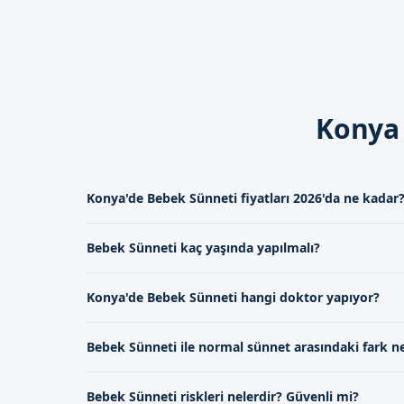
önemlidir.
Dikkat Edilmesi Gerekenl
İşlem sonrası bebekin cinse
Yara bölgesinin hijyeni sağ
Uzman doktorun önerilerine
Konya 
Konya'da Sizi Bekl
Konya'de Bebek Sünneti fiyatları 2026'da ne kadar
Bebeklerin sağlığı bizim önce
ulaşabilirsiniz. Uzman doktorla
2026 yılında Konya'da Bebek Sünneti fiyatları, uygulan
Bebek Sünneti kaç yaşında yapılmalı?
göre değişiklik göstermektedir.
Bebek Sünneti, genellikle 0-2 yaş arasında yapılması öner
Konya'de Bebek Sünneti hangi doktor yapıyor?
Konya'da Bebek Sünneti, Sünnetçim uzman doktorları tar
Bebek Sünneti ile normal sünnet arasındaki fark n
Bebek Sünneti, daha küçük yaşlarda yapılan ve genellikle
Bebek Sünneti riskleri nelerdir? Güvenli mi?
gerçekleştirilen bir işlemdir.