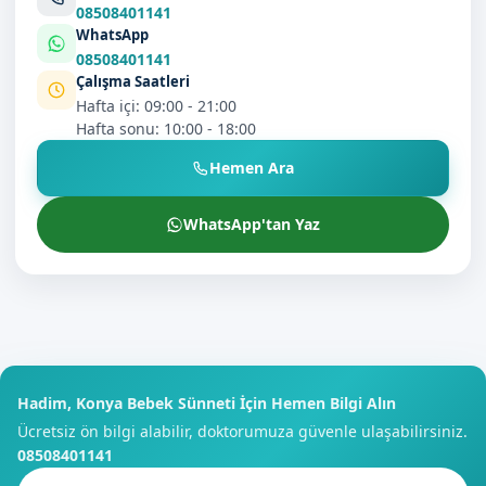
08508401141
WhatsApp
08508401141
Çalışma Saatleri
Hafta içi: 09:00 - 21:00
Hafta sonu: 10:00 - 18:00
Hemen Ara
WhatsApp'tan Yaz
Hadim, Konya Bebek Sünneti İçin Hemen Bilgi Alın
Ücretsiz ön bilgi alabilir, doktorumuza güvenle ulaşabilirsiniz.
08508401141