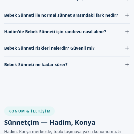
ve randevu oluşturmak için iletişim kanallarımızı kullanarak
bize ulaşabilirsiniz. Uzman kadromuz, sağlıklı ve güvenli bir
Bebek sünneti sonrası bakım, genital bölgenin temiz ve kuru
Bebek Sünneti ile normal sünnet arasındaki fark nedir?
tutulması ile dikkatli bir şekilde yapılmalıdır.
sünnet deneyimi sunmak için buradadır.
Bebek sünneti, genellikle daha az risk taşıyan ve hızlı iyileşen bir
Hadim'de Bebek Sünneti için randevu nasıl alınır?
yöntemdir.
Hadim'de bebek sünneti için randevu almak için iletişim
Bebek Sünneti riskleri nelerdir? Güvenli mi?
kanallarımızdan bize ulaşabilirsiniz.
Bebek sünneti, uzman doktorlarımız tarafından yapıldığında
Bebek Sünneti ne kadar sürer?
genellikle güvenli bir işlemdir.
Bebek sünneti işlemi genellikle 15-30 dakika arasında
tamamlanmaktadır.
KONUM & İLETIŞIM
Sünnetçim — Hadim, Konya
Hadim, Konya merkezde, toplu taşımaya yakın konumumuzla