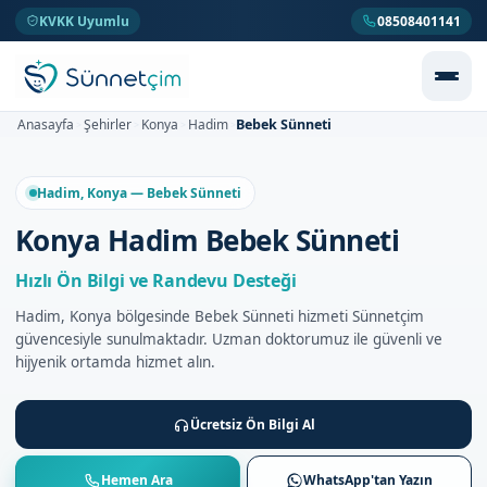
KVKK Uyumlu
08508401141
Bebek Sünneti
Anasayfa
Şehirler
Konya
Hadim
>
>
>
>
Hadim, Konya — Bebek Sünneti
Konya Hadim Bebek Sünneti
Hızlı Ön Bilgi ve Randevu Desteği
Hadim, Konya bölgesinde Bebek Sünneti hizmeti Sünnetçim
güvencesiyle sunulmaktadır. Uzman doktorumuz ile güvenli ve
hijyenik ortamda hizmet alın.
Ücretsiz Ön Bilgi Al
Hemen Ara
WhatsApp'tan Yazın