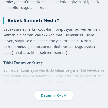
profesyonel sünnet hizmeti, ailelerimizin güvenliği için titiz
bir şekilde uygulanmaktadır.
Bebek Sünneti Nedir?
Bebek sünneti, erkek çocukların prepusyum adı verilen deri
katmanının cerrahi olarak çıkarılması işlemidir. Bu işlem,
hijyen, sağlık ve dini nedenlerle yapılmaktadır. Uzman
doktorlarımız, işlem sırasında lokal anestezi uygulayarak
bebeğin rahatsızlık hissetmemesini sağlar.
Tıbbi Tanım ve Süreç
Sünnet, sirkumsizyon olarak da bilinir ve genellikle bebeklerin
doğumdan sonraki dönemde, 0-2 yaş arasında gerçekleştirilir.
Operasyon sırasında, steril bir ortamda, bebeğin genital
bölgesi lokal anestezi ile uyuşturulur ve prepusyum dikkatlice
çıkarılır.
Devamını Oku
Diğer Yöntemlerle Karşılaştırma