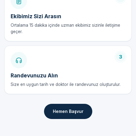
tamamlanır.
İyileşme:
İşlem sonrası çocuk, belirli bir süre
Ekibimiz Sizi Arasın
gözlem altında tutulur. İyileşme süreci hızlıdır.
Ortalama 15 dakika içinde uzman ekibimiz sizinle iletişime
geçer.
Lazer Sünnet Avantajları
Ağrısız ve konforlu bir süreç sunar.
Kanama riski minimum seviyeye indirilir.
3
Hızlı iyileşme süresi sağlar.
Enfeksiyon riski daha düşüktür.
Randevunuzu Alın
Estetik sonuçlar genellikle daha iyidir.
Size en uygun tarih ve doktor ile randevunuz oluşturulur.
Lazer Sünnet Fiyatları 2026
2026 yılında Hadim'de lazer sünnet fiyatları, sağlık hizmetleri ve
Hemen Başvur
kullanılan malzemelere göre değişiklik göstermektedir.
Randevu formumuzdan detaylı bilgi alarak güncel fiyatları
öğrenebilirsiniz.