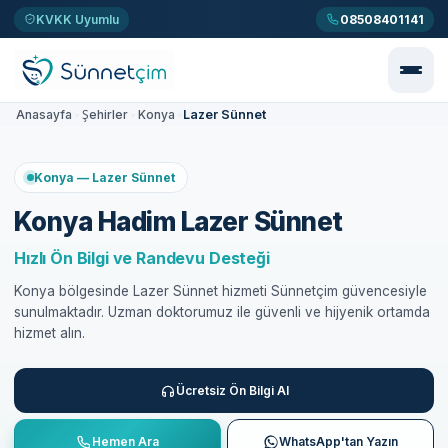
KVKK Uyumlu
08508401141
Lazer Sünnet
Anasayfa
Şehirler
Konya
>
>
>
Konya — Lazer Sünnet
Konya Hadim Lazer Sünnet
Hızlı Ön Bilgi ve Randevu Desteği
Konya bölgesinde Lazer Sünnet hizmeti Sünnetçim güvencesiyle
sunulmaktadır. Uzman doktorumuz ile güvenli ve hijyenik ortamda
hizmet alın.
Ücretsiz Ön Bilgi Al
Hemen Ara
WhatsApp'tan Yazın