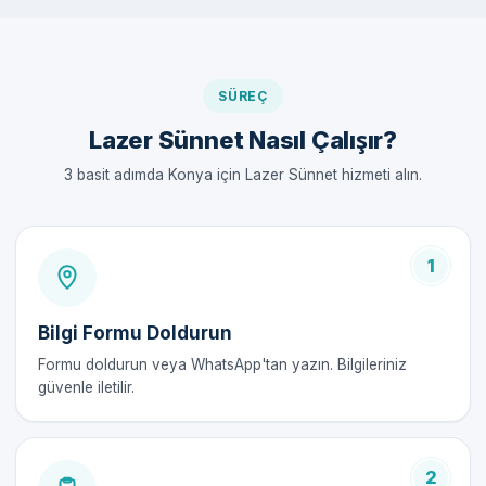
Klasik sünnet yöntemlerinde genellikle kesme ve dikiş işlemleri
gerekmektedir. Ancak lazer sünnette bu işlemler minimum
düzeye indirilir. Hem ağrı hem de iyileşme süresi açısından lazer
yöntemi, geleneksel yöntemlere kıyasla birçok avantaj
SÜREÇ
sunmaktadır.
Lazer Sünnet Nasıl Çalışır?
Konya Hadim'de Lazer Sünnet Nasıl
3 basit adımda Konya için Lazer Sünnet hizmeti alın.
Yapılır?
Lazer sünnet işlemi, uzman doktorumuz tarafından aşağıdaki
1
adımlarla gerçekleştirilir:
Hazırlık:
Çocuk, işlemin yapılacağı gün gelmeden
Bilgi Formu Doldurun
önce bilgilendirilir. Anestezi uygulanmadan önce
Formu doldurun veya WhatsApp'tan yazın. Bilgileriniz
doktorumuzla gerekli değerlendirme yapılır.
güvenle iletilir.
Anestezi:
İşlem öncesinde lokal anestezi
uygulanarak çocuğun konforu sağlanır.
Lazer Uygulaması:
Lazer kullanılarak sünnet
2
derisi kesilir. İşlem birkaç dakika içerisinde