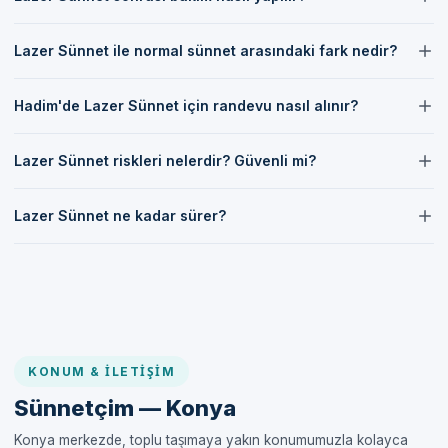
İlk birkaç gün yüzme ve banyo yapmaktan kaçının.
Lazer Sünnet sonrası bakım, bölgenin temiz tutulması ve doktor
Herhangi bir anormallik durumunda hemen doktorunuza
Lazer Sünnet ile normal sünnet arasındaki fark nedir?
önerilerine uyulması ile yapılmalıdır.
başvurun.
Lazer Sünnet, klasik yönteme göre daha az invazivdir ve daha az
Hadim'de Lazer Sünnet için randevu nasıl alınır?
Konya Hadim'de Sizi Bekliyoruz
ağrı ile daha hızlı iyileşme sağlar.
Hadim'de Lazer Sünnet için randevu almak için iletişim
Hadim'de sunduğumuz lazer sünnet hizmeti ile çocuklarınızın
Lazer Sünnet riskleri nelerdir? Güvenli mi?
kanallarımızı kullanarak bize ulaşabilirsiniz.
sağlığını ön planda tutarak güvenli bir hizmet sunuyoruz. Uzman
doktorlarımızla sağlıklı bir sünnet deneyimi için randevu
Lazer Sünnet, uzman doktorlar tarafından yapıldığında oldukça
Lazer Sünnet ne kadar sürer?
güvenli bir yöntemdir ve riskleri minimum düzeydedir.
formumuzdan bize ulaşın.
Lazer Sünnet işlemi genellikle 10-15 dakika içinde tamamlanır.
KONUM & İLETIŞIM
Sünnetçim — Konya
Konya merkezde, toplu taşımaya yakın konumumuzla kolayca