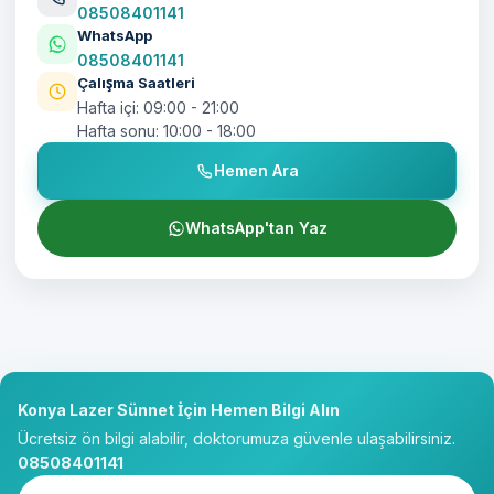
08508401141
WhatsApp
08508401141
Çalışma Saatleri
Hafta içi: 09:00 - 21:00
Hafta sonu: 10:00 - 18:00
Hemen Ara
WhatsApp'tan Yaz
Konya Lazer Sünnet İçin Hemen Bilgi Alın
Ücretsiz ön bilgi alabilir, doktorumuza güvenle ulaşabilirsiniz.
08508401141