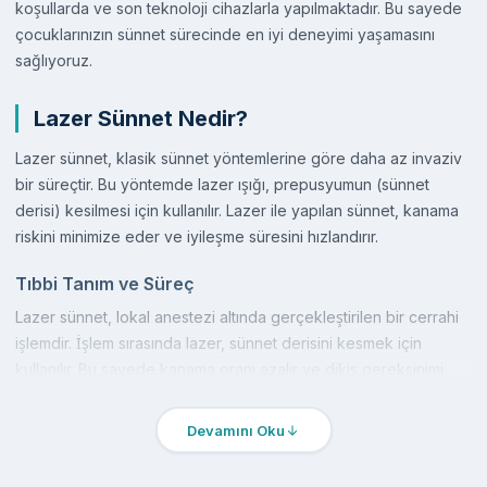
koşullarda ve son teknoloji cihazlarla yapılmaktadır. Bu sayede
çocuklarınızın sünnet sürecinde en iyi deneyimi yaşamasını
sağlıyoruz.
Lazer Sünnet Nedir?
Lazer sünnet, klasik sünnet yöntemlerine göre daha az invaziv
bir süreçtir. Bu yöntemde lazer ışığı, prepusyumun (sünnet
derisi) kesilmesi için kullanılır. Lazer ile yapılan sünnet, kanama
riskini minimize eder ve iyileşme süresini hızlandırır.
Tıbbi Tanım ve Süreç
Lazer sünnet, lokal anestezi altında gerçekleştirilen bir cerrahi
işlemdir. İşlem sırasında lazer, sünnet derisini kesmek için
kullanılır. Bu sayede kanama oranı azalır ve dikiş gereksinimi
ortadan kalkar. Ayrıca, lazerin etkisiyle çevre dokulara zarar
verilmez, bu da iyileşme sürecini hızlandırır.
Devamını Oku
Diğer Yöntemlerle Karşılaştırma