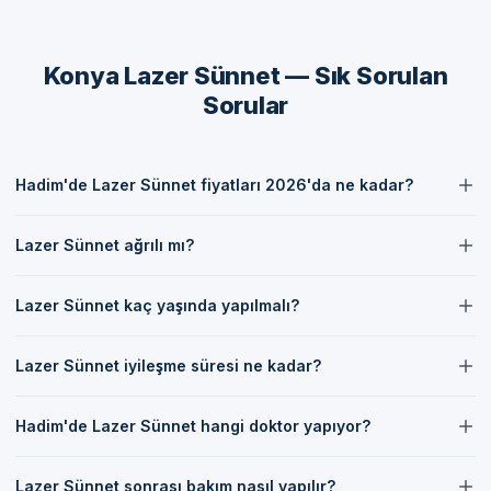
Lazer Sünnet Sonrası Bakım Rehberi
İşlem sonrası bakım, iyileşme sürecinin sağlıklı geçmesi için
Konya Lazer Sünnet — Sık Sorulan
oldukça önemlidir.
Sorular
İlk 48 Saat
İlk 48 saat içinde çocuğunuzun dinlenmesi sağlanmalıdır. Ağrı
Hadim'de Lazer Sünnet fiyatları 2026'da ne kadar?
hissi minimal düzeyde olacaktır. Gerekirse doktor önerisi ile ağrı
Hadim'de Lazer Sünnet fiyatları 2026 yılında sağlık hizmetleri ve
kesici kullanılabilir.
Lazer Sünnet ağrılı mı?
kullanılan malzemelere göre değişiklik göstermektedir.
İyileşme Süreci
Lazer Sünnet işlemi, lokal anestezi altında yapıldığı için ağrısız bir
Lazer Sünnet kaç yaşında yapılmalı?
süreçtir.
İyileşme süreci genellikle hızlıdır ve 1 hafta içerisinde normal
aktivitelerine dönebilir. Ancak bu süreçte doktor önerilerine
Lazer Sünnet genellikle 1-5 yaş arasında yapılması önerilmektedir,
dikkat edilmelidir.
Lazer Sünnet iyileşme süresi ne kadar?
ancak yaşa bağlı olarak değişiklik gösterebilir.
Lazer Sünnet sonrası iyileşme süresi genellikle 1 hafta içerisinde
Dikkat Edilmesi Gerekenler
Hadim'de Lazer Sünnet hangi doktor yapıyor?
tamamlanmaktadır.
İşlem sonrası bölgeyi temiz ve kuru tutun.
Hadim'de Lazer Sünnet uzman doktorlarımız tarafından
Dar ve sıkı giysilerden kaçının.
Lazer Sünnet sonrası bakım nasıl yapılır?
gerçekleştirilmektedir.