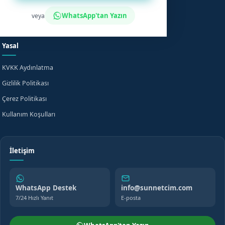
Fiyat Bilgisi
Bilgi Merkezi
WhatsApp'tan Yazın
veya
Evde Sünnet
SSS
Yasal
KVKK Aydınlatma
Gizlilik Politikası
Çerez Politikası
Kullanım Koşulları
İletişim
WhatsApp Destek
info@sunnetcim.com
7/24 Hızlı Yanıt
E-posta