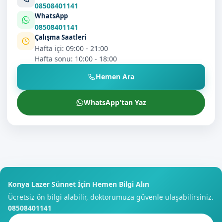
08508401141
WhatsApp
08508401141
Çalışma Saatleri
Hafta içi: 09:00 - 21:00
Hafta sonu: 10:00 - 18:00
Hemen Ara
WhatsApp'tan Yaz
Konya Lazer Sünnet İçin Hemen Bilgi Alın
Ücretsiz ön bilgi alabilir, doktorumuza güvenle ulaşabilirsiniz.
08508401141