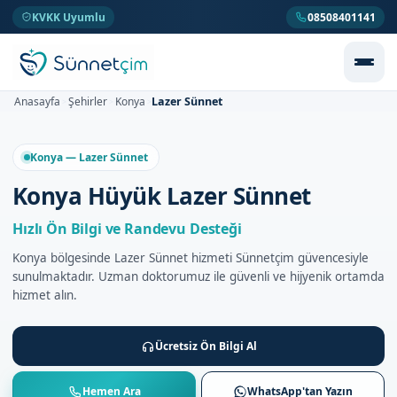
KVKK Uyumlu
08508401141
Lazer Sünnet
Anasayfa
Şehirler
Konya
>
>
>
Konya — Lazer Sünnet
Konya Hüyük Lazer Sünnet
Hızlı Ön Bilgi ve Randevu Desteği
Konya bölgesinde Lazer Sünnet hizmeti Sünnetçim güvencesiyle
sunulmaktadır. Uzman doktorumuz ile güvenli ve hijyenik ortamda
hizmet alın.
Ücretsiz Ön Bilgi Al
Hemen Ara
WhatsApp'tan Yazın