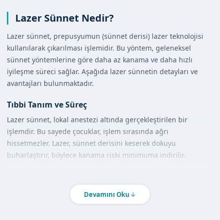
Lazer Sünnet Nedir?
Lazer sünnet, prepusyumun (sünnet derisi) lazer teknolojisi
kullanılarak çıkarılması işlemidir. Bu yöntem, geleneksel
sünnet yöntemlerine göre daha az kanama ve daha hızlı
iyileşme süreci sağlar. Aşağıda lazer sünnetin detayları ve
avantajları bulunmaktadır.
Tıbbi Tanım ve Süreç
Lazer sünnet, lokal anestezi altında gerçekleştirilen bir
işlemdir. Bu sayede çocuklar, işlem sırasında ağrı
hissetmezler. Lazer, sünnet derisini keserek dokuyu
buharlaştırır, böylece kanama riski minimuma indirilir.
Diğer Yöntemlerle Karşılaştırma
Geleneksel sünnet yöntemleriyle karşılaştırıldığında, lazer
Devamını Oku
sünnet daha az invaziv bir seçenek sunar. Diğer yöntemlerde
dikiş atılması gerekebilirken, lazerle yapılan sünnette