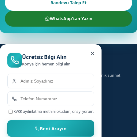
Randevu Talep Et
WhatsApp'tan Yazın
×
Ücretsiz Bilgi Alın
Konya için hemen bilgi alın
Türkiye genelinde ailelere güvenilir, hızlı ve hijyenik sünnet
hizmeti sunuyoruz.
Hizmetler
Hızlı Linkler
KVKK aydınlatma metnini
okudum, onaylıyorum.
Bebek Sünneti
Anasayfa
Çocuk Sünneti
Şehirler
Beni Arayın
Sünnet Sonrası Bakım
Nasıl Çalışır?