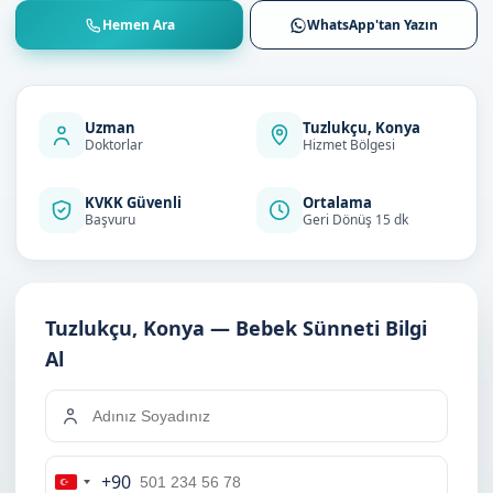
Hemen Ara
WhatsApp'tan Yazın
Uzman
Tuzlukçu, Konya
Doktorlar
Hizmet Bölgesi
KVKK Güvenli
Ortalama
Başvuru
Geri Dönüş 15 dk
Tuzlukçu, Konya — Bebek Sünneti Bilgi
Al
+90
Turkey