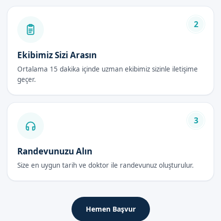
Bebek sünneti, aşağıdaki avantajlara sahiptir:
Erkek bebeklerin sağlığı ve hijyeni için önemlidir
2
Güvenli ve steril bir ortamda uygulanmaktadır
Uzman doktorumuz tarafından yapılmaktadır
Ekibimiz Sizi Arasın
İşlem sonrası bakım ve takip yapılmaktadır
Ortalama 15 dakika içinde uzman ekibimiz sizinle iletişime
geçer.
Bebek Sünneti Fiyatları 2026
Bebek sünneti fiyatları, aşağıdaki faktörlere bağlı olarak
değişmektedir:
3
Fiyatlar hakkında daha fazla bilgi almak için, randevu
formumuzdan bize ulaşabilirsiniz.
Randevunuzu Alın
Size en uygun tarih ve doktor ile randevunuz oluşturulur.
Bebek Sünneti Sonrası Bakım Rehberi
İlk 48 Saat
Hemen Başvur
İşlem sonrası, bebeklerinizi güvende tutmak için gerekli tüm