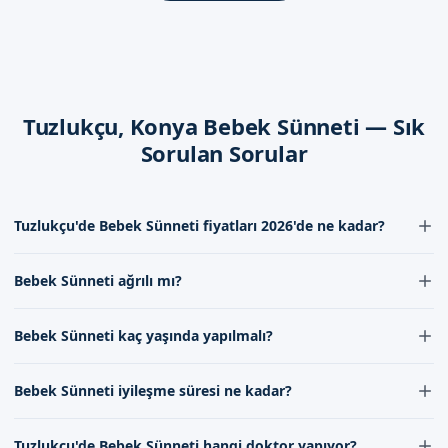
önlemleri almaktayız.
İyileşme Süreci
İyileşme süreci, aşağıdaki faktörlere bağlı olarak
değişmektedir:
Tuzlukçu, Konya Bebek Sünneti — Sık
Uzman doktorumuz, bebeklerinizi güvende tutmak için gerekli
Sorulan Sorular
tüm önlemleri almaktadır.
Dikkat Edilmesi Gerekenler
Tuzlukçu'de Bebek Sünneti fiyatları 2026'de ne kadar?
İşlem sonrası,以下 faktörlere dikkat edilmesi gerekmektedir:
Tuzlukçu'de Bebek Sünneti fiyatları 2026'de uzman kadromuzun
Bebeklerinizi güvende tutmak için gerekli tüm önlemleri
Bebek Sünneti ağrılı mı?
değerlendirmesine göre değişmektedir. İletişim formumuz
almak
aracılığıyla bizimle iletişime geçerek güncel fiyat bilgisini
Bebek Sünneti lokal anestezi altında yapıldığı için ağrılı değildir.
Uzman doktorumuzun talimatlarına uymak
alabilirsiniz.
Bebek Sünneti kaç yaşında yapılmalı?
İşlem sırasında bebek hiçbir ağrı hissetmez. İşlem sonrası
doktorumuzun önerileri doğrultusunda ağrı kesici kullanımıyla
Konya Tuzlukçu'de Sizi Bekliyoruz
Bebek Sünneti genellikle 7-10 gün ile 1-2 yaş arasında
rahat bir iyileşme süreci sağlanabilir.
Bebek Sünneti iyileşme süresi ne kadar?
yapılmaktadır. Ancak bu süre doktorumuzun bebeğin sağlık
Randevu formumuzdan bize ulaşabilirsiniz. İletişim
durumunu değerlendirerek karar verdiği süredir.
Bebek Sünneti sonrası iyileşme süresi genellikle 7-10 gün sürer. Bu
kanallarımız aracılığıyla, size yardımcı olmaktan memnuniyet
Tuzlukçu'de Bebek Sünneti hangi doktor yapıyor?