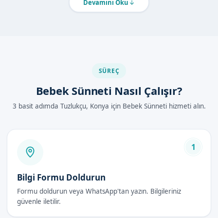
Devamını Oku
Bebek sünneti, diğer sünnet yöntemlerine göre daha güvenli
ve steril bir ortamda uygulanmaktadır. Uzman doktorumuz,
bebeklerinizi güvende tutmak için gerekli tüm önlemleri
almaktadır.
Konya Tuzlukçu'de Bebek Sünneti Nasıl
SÜREÇ
Yapılır?
Bebek Sünneti Nasıl Çalışır?
Bebek sünneti, aşağıdaki adımlarla yapılmaktadır:
3 basit adımda Tuzlukçu, Konya için Bebek Sünneti hizmeti alın.
Lokal anestezi uygulaması
Klamp veya lazer sünnet yöntemiyle sünnet bölgesinin
düzeltilmesi
1
İşlem后的 bakım ve takip
Uzman doktorumuz, bebeklerinizi güvende tutmak için gerekli
Bilgi Formu Doldurun
tüm önlemleri almaktadır.
Formu doldurun veya WhatsApp'tan yazın. Bilgileriniz
güvenle iletilir.
Bebek Sünneti Avantajları