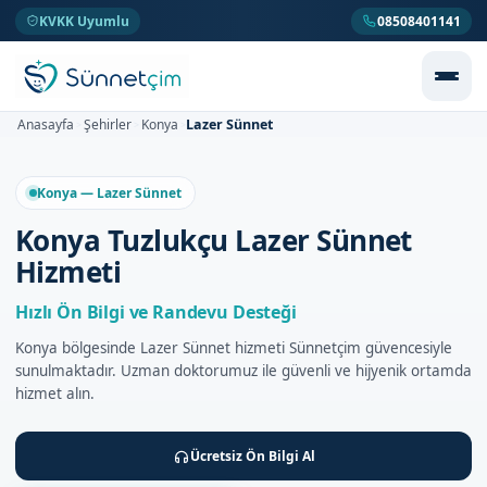
KVKK Uyumlu
08508401141
Lazer Sünnet
Anasayfa
Şehirler
Konya
>
>
>
Konya — Lazer Sünnet
Konya Tuzlukçu Lazer Sünnet
Hizmeti
Hızlı Ön Bilgi ve Randevu Desteği
Konya bölgesinde Lazer Sünnet hizmeti Sünnetçim güvencesiyle
sunulmaktadır. Uzman doktorumuz ile güvenli ve hijyenik ortamda
hizmet alın.
Ücretsiz Ön Bilgi Al