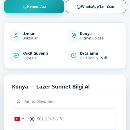
Hemen Ara
WhatsApp'tan Yazın
Uzman
Konya
Doktorlar
Hizmet Bölgesi
KVKK Güvenli
Ortalama
Başvuru
Geri Dönüş 15 dk
Konya — Lazer Sünnet Bilgi Al
+90
Turkey
+90