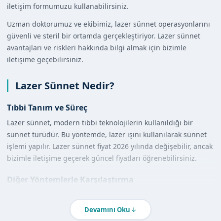
iletişim formumuzu kullanabilirsiniz.
Uzman doktorumuz ve ekibimiz, lazer sünnet operasyonlarını
güvenli ve steril bir ortamda gerçekleştiriyor. Lazer sünnet
avantajları ve riskleri hakkında bilgi almak için bizimle
iletişime geçebilirsiniz.
Lazer Sünnet Nedir?
Tıbbi Tanım ve Süreç
Lazer sünnet, modern tıbbi teknolojilerin kullanıldığı bir
sünnet türüdür. Bu yöntemde, lazer ışını kullanılarak sünnet
işlemi yapılır. Lazer sünnet fiyat 2026 yılında değişebilir, ancak
bizimle iletişime geçerek güncel fiyatları öğrenebilirsiniz.
Diğer Yöntemlerle Karşılaştırma
Lazer sünnet, diğer sünnet yöntemlerine göre daha az ağrı ve
daha hızlı iyileşme süreci sunar. Ayrıca, lazer sünnet daha
Devamını Oku
steril bir ortamda yapılır, bu da enfeksiyon riskini azaltır.