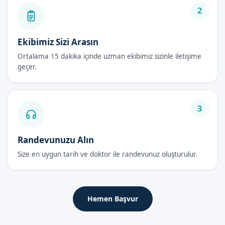
Lazer Sünnet Fiyatları 2026
2
Lazer sünnet fiyatları 2026 yılında değişebilir. Ancak, bizimle
iletişime geçerek güncel fiyatları öğrenebilirsiniz. Randevu
Ekibimiz Sizi Arasın
formumuzdan bize ulaşabilirsiniz.
Ortalama 15 dakika içinde uzman ekibimiz sizinle iletişime
geçer.
Lazer Sünnet Sonrası Bakım Rehberi
İlk 48 Saat
3
Lazer sünnet之后, ilk 48 saat içinde sünnet bölgesine dikkat
etmeniz gerekir. Sünnet bölgesini temiz tutmalı ve doktorun
önerilerine uymalısınız.
Randevunuzu Alın
İyileşme Süreci
Size en uygun tarih ve doktor ile randevunuz oluşturulur.
Lazer sünnet iyileşme süreci, diğer sünnet yöntemlerine göre
daha hızlıdır. Ancak, doktorun önerilerine uymak ve sünnet
bölgesine dikkat etmek önemlidir.
Hemen Başvur
Dikkat Edilmesi Gerekenler