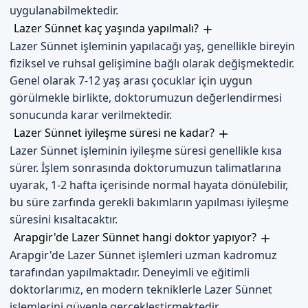
uygulanabilmektedir.
bizimle iletişime geçebilir. Randevu formumuzdan bize
Lazer Sünnet kaç yaşında yapılmalı?
ulaşabilirsiniz. İletişim kanallarımız aracılığıyla, en güncel
Lazer Sünnet işleminin yapılacağı yaş, genellikle bireyin
bilgiler hakkında bilgi alabilirsiniz. Randevu formumuzdan
fiziksel ve ruhsal gelişimine bağlı olarak değişmektedir.
bize ulaşarak, en iyi hizmeti alabilirsiniz.
Genel olarak 7-12 yaş arası çocuklar için uygun
görülmekle birlikte, doktorumuzun değerlendirmesi
sonucunda karar verilmektedir.
Lazer Sünnet iyileşme süresi ne kadar?
Lazer Sünnet işleminin iyileşme süresi genellikle kısa
sürer. İşlem sonrasında doktorumuzun talimatlarına
uyarak, 1-2 hafta içerisinde normal hayata dönülebilir,
bu süre zarfında gerekli bakımların yapılması iyileşme
süresini kısaltacaktır.
Arapgir'de Lazer Sünnet hangi doktor yapıyor?
Arapgir'de Lazer Sünnet işlemleri uzman kadromuz
tarafından yapılmaktadır. Deneyimli ve eğitimli
doktorlarımız, en modern tekniklerle Lazer Sünnet
işlemlerini güvenle gerçekleştirmektedir.