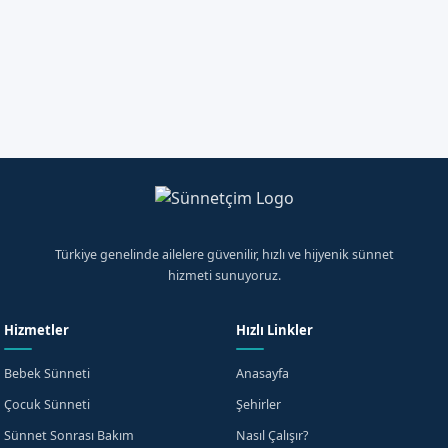
08508401141
Randevu Talep Et
WhatsApp'tan Yazın
Türkiye genelinde ailelere güvenilir, hızlı ve hijyenik sünnet
hizmeti sunuyoruz.
Hizmetler
Hızlı Linkler
Bebek Sünneti
Anasayfa
Çocuk Sünneti
Şehirler
Sünnet Sonrası Bakım
Nasıl Çalışır?