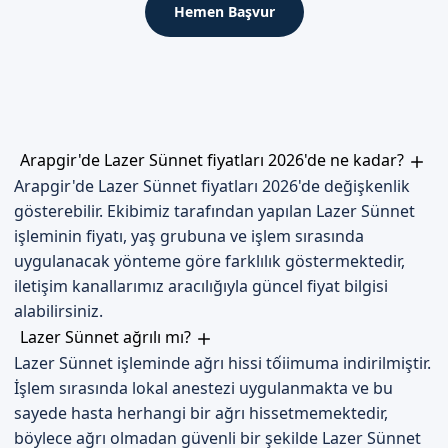
Hemen Başvur
İlk 48 Saat
Lazer sünnet sonrası ilk 48 saat, çocuğun bakımı için çok
önemlidir. Uzman doktorumuz, gerekli talimatları verir ve
çocuğun sağlığı hakkında bilgi sağlar.
İyileşme Süreci
Arapgir'de Lazer Sünnet fiyatları 2026'de ne kadar?
İyileşme süreci, lazer sünnet uygulamasından sonra birkaç
Arapgir'de Lazer Sünnet fiyatları 2026'de değişkenlik
gün sürebilir. Bu süreçte, çocuğun hijyenine dikkat etmek ve
gösterebilir. Ekibimiz tarafından yapılan Lazer Sünnet
uzman doktorun talimatlarına uymak önemlidir.
işleminin fiyatı, yaş grubuna ve işlem sırasında
uygulanacak yönteme göre farklılık göstermektedir,
Dikkat Edilmesi Gerekenler
iletişim kanallarımız aracılığıyla güncel fiyat bilgisi
Lazer sünnet sonrası, çocuğun sağlığı hakkında herhangi bir
alabilirsiniz.
sorun yaşarsanız, hemen uzman doktorumuza başvurunuz.
Lazer Sünnet ağrılı mı?
Bizimle iletişime geçerek, en iyi hizmeti alabilirsiniz.
Lazer Sünnet işleminde ağrı hissi tốiimuma indirilmiştir.
İşlem sırasında lokal anestezi uygulanmakta ve bu
Malatya Arapgir'de Sizi Bekliyoruz
sayede hasta herhangi bir ağrı hissetmemektedir,
böylece ağrı olmadan güvenli bir şekilde Lazer Sünnet
Malatya Arapgir'de lazer sünnet hizmeti almak isteyenler,