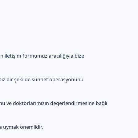
sı önemlidir.
n iletişim formumuz aracılığıyla bize
kanallarımızdan bize ulaşın
ekibimiz size en uygun
ısız bir şekilde sünnet operasyonunu
rumu ve doktorlarımızın değerlendirmesine bağlı
ra uymak önemlidir.