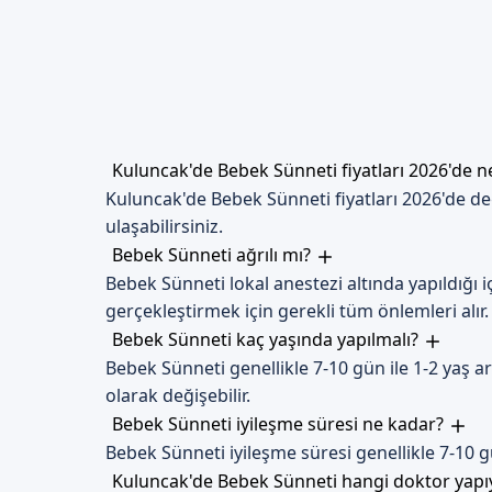
alınır.
Dikkat Edilmesi Gerekenl
İyileşme süreci boyunca, bebek
Malatya Kuluncak'd
Kuluncak'de Bebek Sünneti fiyatları 2026'de 
Kuluncak'de Bebek Sünneti fiyatları 2026'de değ
Randevu formumuzdan bize ula
ulaşabilirsiniz.
ve bebek sünneti hizmeti hakkı
Bebek Sünneti ağrılı mı?
Randevu formumuzdan bize ula
Bebek Sünneti lokal anestezi altında yapıldığı
zamanı belirleyerek görüşme a
gerçekleştirmek için gerekli tüm önlemleri alır.
Bebek Sünneti kaç yaşında yapılmalı?
Bebek Sünneti genellikle 7-10 gün ile 1-2 yaş 
olarak değişebilir.
Bebek Sünneti iyileşme süresi ne kadar?
Bebek Sünneti iyileşme süresi genellikle 7-10 
Kuluncak'de Bebek Sünneti hangi doktor yap