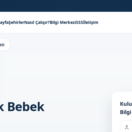
ayfa
Şehirler
Nasıl Çalışır?
Bilgi Merkezi
SSS
İletişim
eti
k Bebek
Kulu
Bilgi