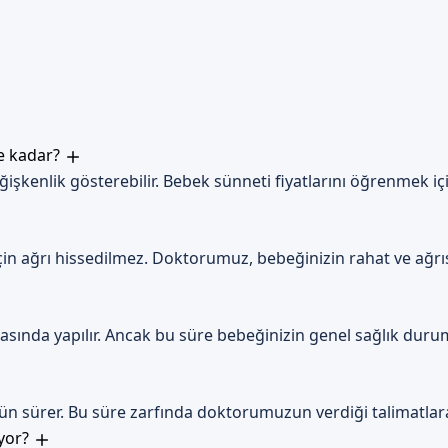
er
lerin Hijyen koşullarına dikkat edilmesi ve gerekli bakımın yapılma
e Sizi Bekliyoruz
ne kadar?
işkenlik gösterebilir. Bebek sünneti fiyatlarını öğrenmek içi
şabilir, uzman doktorumuzla görüşme ayarlayabilirsiniz. İletişim 
nda daha fazla bilgi alın.
şabilirsiniz. Randevu formumuzdan bilgi aldıktan sonra, uzman 
 için ağrı hissedilmez. Doktorumuz, bebeğinizin rahat ve ağr
yarlayacaktır.
arasında yapılır. Ancak bu süre bebeğinizin genel sağlık du
gün sürer. Bu süre zarfında doktorumuzun verdiği talimatla
ıyor?