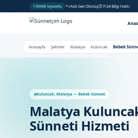
Hızlı Geri Dönüş
7/24 Bilgi Hattı
KVKK Uyumlu
Anas
Anasayfa
Şehirler
Malatya
Kuluncak
Bebek Sünn
>
>
>
>
Kuluncak, Malatya — Bebek Sünneti
Malatya Kulunca
Sünneti Hizmeti