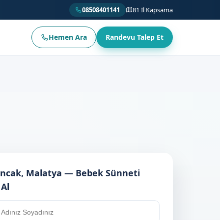
08508401141
81 İl Kapsama
Hemen Ara
Randevu Talep Et
ncak, Malatya — Bebek Sünneti
 Al