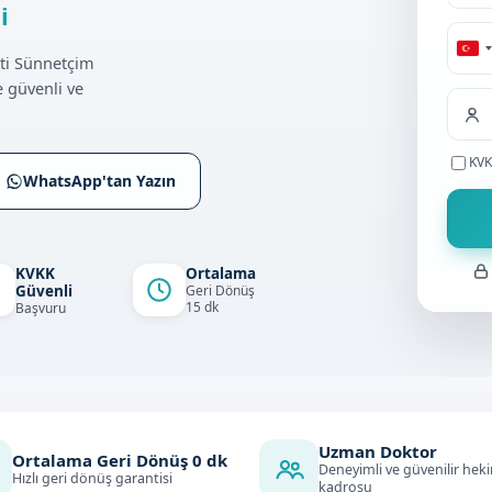
i
Tu
ti Sünnetçim
+9
 güvenli ve
KVK
WhatsApp'tan Yazın
KVKK
Ortalama
Güvenli
Geri Dönüş
15 dk
Başvuru
Uzman Doktor
Ortalama Geri Dönüş
0
dk
Deneyimli ve güvenilir hek
Hızlı geri dönüş garantisi
kadrosu