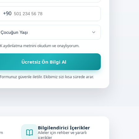
+90
rkey
0
K aydınlatma metnini
okudum ve onaylıyorum.
Ücretsiz Ön Bilgi Al
Formunuz güvenle iletilir. Ekibimiz sizi kısa sürede arar.
Bilgilendirici İçerikler
im
Aileler için rehber ve yararlı
içerikler