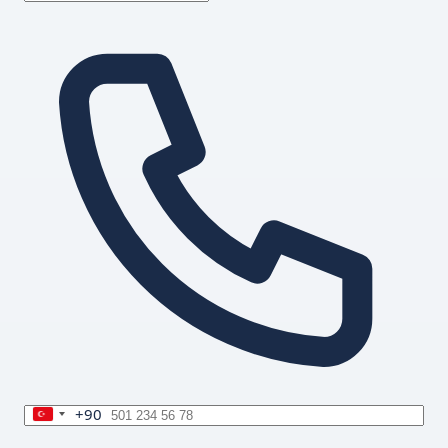
+90
Turkey
+90