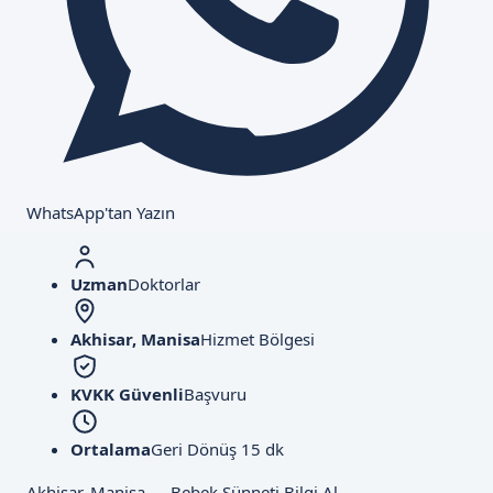
WhatsApp'tan Yazın
Uzman
Doktorlar
Akhisar, Manisa
Hizmet Bölgesi
KVKK Güvenli
Başvuru
Ortalama
Geri Dönüş 15 dk
Akhisar, Manisa — Bebek Sünneti Bilgi Al