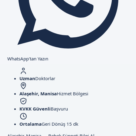
WhatsApp'tan Yazın
Uzman
Doktorlar
Alaşehir, Manisa
Hizmet Bölgesi
KVKK Güvenli
Başvuru
Ortalama
Geri Dönüş 15 dk
Alaşehir, Manisa — Bebek Sünneti Bilgi Al