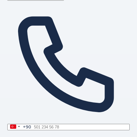
+90
Turkey
+90