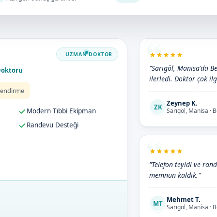
"Sarıgöl, Manisa'da Be
Doktoru
ilerledi. Doktor çok ilg
lendirme
Zeynep K.
ZK
Modern Tıbbi Ekipman
Sarıgöl, Manisa · 
Randevu Desteği
"Telefon teyidi ve ran
memnun kaldık."
Mehmet T.
MT
Sarıgöl, Manisa · 