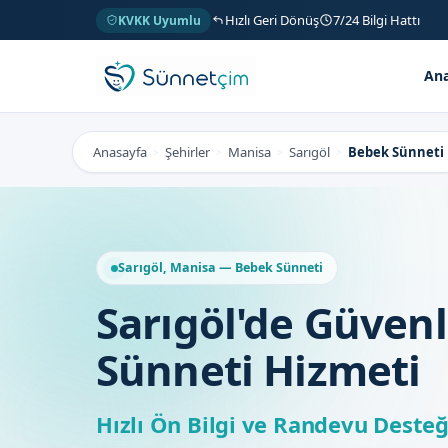
Hızlı Geri Dönüş
7/24 Bilgi Hattı
KVKK Uyumlu
Ana
Anasayfa
Şehirler
Manisa
Sarıgöl
Bebek Sünneti
>
>
>
>
Sarıgöl, Manisa — Bebek Sünneti
Sarıgöl'de Güven
Sünneti Hizmeti
Hızlı Ön Bilgi ve Randevu Desteğ