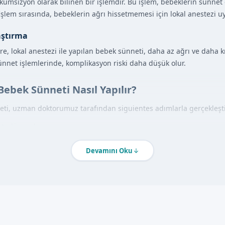
rkumsizyon olarak bilinen bir işlemdir. Bu işlem, bebeklerin sünnet 
. İşlem sırasında, bebeklerin ağrı hissetmemesi için lokal anestezi u
aştırma
, lokal anestezi ile yapılan bebek sünneti, daha az ağrı ve daha kı
ünnet işlemlerinde, komplikasyon riski daha düşük olur.
Bebek Sünneti Nasıl Yapılır?
ti, uzman doktorumuz tarafından siguientes adımlarla gerçekleştir
rolü yapılır.
Devamını Oku
çıkarılır.
 rahat ve güvende hissetmeleri için gerekli tüm önlemler alınır.
ntajları