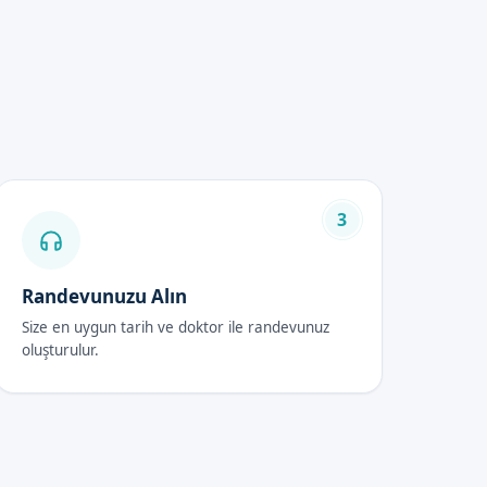
en uygun fiyatlarla en iyi
3
Randevunuzu Alın
ir.
Size en uygun tarih ve doktor ile randevunuz
oluşturulur.
e kuru tutulması, komplikasyon