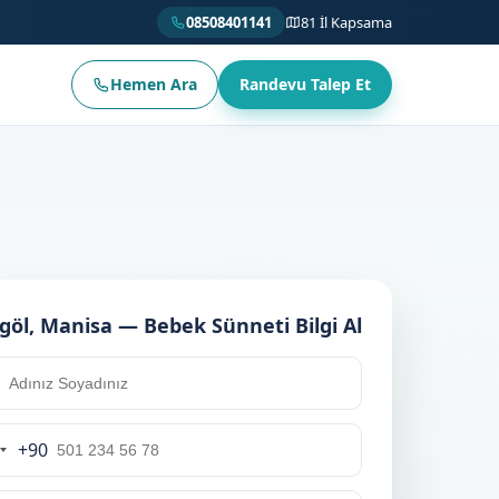
08508401141
81 İl Kapsama
Hemen Ara
Randevu Talep Et
ıgöl, Manisa — Bebek Sünneti Bilgi Al
+90
urkey
90