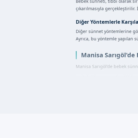
Bebek sünneti, tıbbi olarak si
çıkarılmasıyla gerçekleştirilir
Diğer Yöntemlerle Karşıl
Diğer sünnet yöntemlerine göre
Ayrıca, bu yöntemle yapılan s
Manisa Sarıgöl'de 
Manisa Sarıgöl'de bebek sünne
Bebeklerin genel sağlık kont
Lokal anestezi uygulanır.
Sünnet derisi cerrahi olarak 
İşlem sırasında, bebeklerin
Bebek Sünneti Ava
İyileşme süresi kısadır.
Ağrı hissi minimumdur.