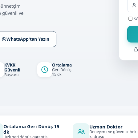
 Sünnetçim
 güvenli ve
KV
WhatsApp'tan Yazın
KVKK
Ortalama
Güvenli
Geri Dönüş
15 dk
Başvuru
Ortalama Geri Dönüş
15
Uzman Doktor
dk
Deneyimli ve güvenilir hek
kadrosu
Hızlı geri dönüş garantisi