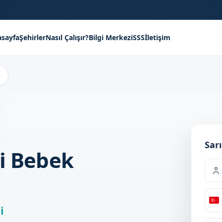
sayfa
Şehirler
Nasıl Çalışır?
Bilgi Merkezi
SSS
İletişim
Sar
li Bebek
T
i
+