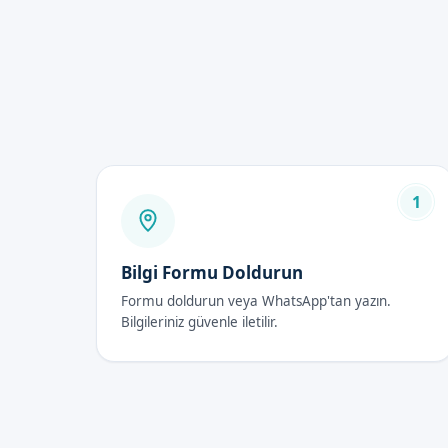
Komplikasyon riski düşüktü
Uzman doktorumuz tarafında
Bebek Sünneti Fiya
Bebek sünneti fiyatları, işlem
hizmeti sunmayı amaçlıyoruz.
1
Bebek Sünneti Son
İlk 48 Saat
Bilgi Formu Doldurun
İşlemden sonra, bebeklerin ilk
Formu doldurun veya WhatsApp'tan yazın.
Bilgileriniz güvenle iletilir.
İyileşme Süreci
İyileşme süresi, genellikle 7
riskini azaltır.
Dikkat Edilmesi Gerekenl