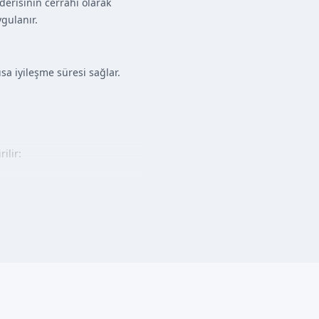
derisinin cerrahi olarak
ygulanır.
sa iyileşme süresi sağlar.
ilir: