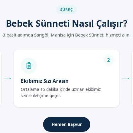
r.
SÜREÇ
n gerçekleştirilir.
Bebek Sünneti Nasıl Çalışır?
tları 2026
3 basit adımda Sarıgöl, Manisa için Bebek Sünneti hizmeti alın.
 türüne ve doktorun deneyimine göre değişebilir. Sünnetçim olarak, 
2
rası Bakım Rehberi
Ekibimiz Sizi Arasın
 48 saat içinde, sünnet bölgesinin temiz ve kuru tutulması önemlid
Ortalama 15 dakika içinde uzman ekibimiz
sizinle iletişime geçer.
-10 gün sürer. Bu süre içinde, bebeklerin sünnet bölgesinin temiz v
Hemen Başvur
er