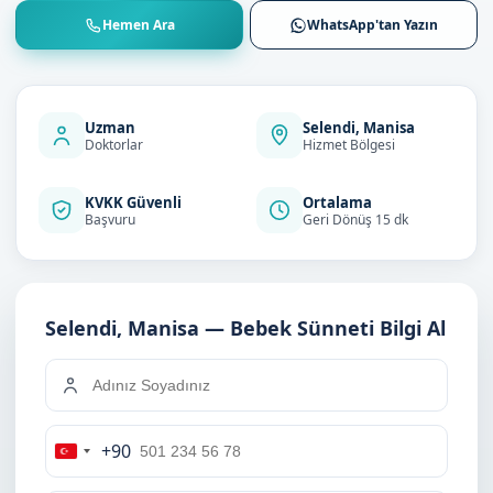
Hemen Ara
WhatsApp'tan Yazın
Uzman
Selendi, Manisa
Doktorlar
Hizmet Bölgesi
KVKK Güvenli
Ortalama
Başvuru
Geri Dönüş 15 dk
Selendi, Manisa — Bebek Sünneti Bilgi Al
+90
Turkey
+90