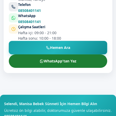
Telefon
08508401141
WhatsApp
08508401141
Çalışma Saatleri
Hafta içi: 09:00 - 21:00
Hafta sonu: 10:00 - 18:00
Hemen Ara
WhatsApp'tan Yaz
Selendi, Manisa Bebek Sünneti İçin Hemen Bilgi Alın
Ücretsiz ön bilgi alabilir, doktorumuza güvenle ulaşabilirsiniz.