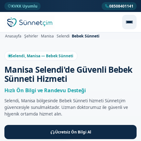
KVKK Uyumlu
08508401141
Bebek Sünneti
Anasayfa
Şehirler
Manisa
Selendi
>
>
>
>
Selendi, Manisa — Bebek Sünneti
Manisa Selendi'de Güvenli Bebek
Sünneti Hizmeti
Hızlı Ön Bilgi ve Randevu Desteği
Selendi, Manisa bölgesinde Bebek Sünneti hizmeti Sünnetçim
güvencesiyle sunulmaktadır. Uzman doktorumuz ile güvenli ve
hijyenik ortamda hizmet alın.
Ücretsiz Ön Bilgi Al