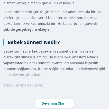
hizmet vermiş olmanın gururunu yaşıyoruz.
Bebek sünneti bir çocuk için önemli bir adım olmakla birlikte
aileler için de endişe verici bir süreç olabilir. Ancak uzman
doktorlarımız ve kadromuzla birlikte bu süreci en güvenli
şekilde gerçekleştirmekteyiz.
Bebek Sünneti Nedir?
Bebek sünneti, erkek bebeklerin sünnet derisinin cerrahi
olarak çıkarılması işlemidir. Bu işlem lokal anestezi altında
yapılmaktadır. Bebek sünneti avantajları arasında hijyenik
ortamın sağlanması, future sağlık sorunlarının önlenmesi gibi
nedenler yer almaktadır.
Tıbbi Tanım ve Süreç
Bebek sünneti tıbbi bir işlem olarak kabul edilmektedir. İşlem
sırasında bebeklere lokal anestezi uygulanmaktadır. Bu
Devamını Oku
sayede bebeklerin işlem sırasında herhangi bir acı