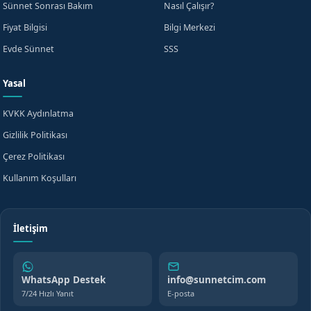
×
Sünnet Sonrası Bakım
Nasıl Çalışır?
Ücretsiz Bilgi Alın
Fiyat Bilgisi
Bilgi Merkezi
Midyat, Mardin için hemen bilgi alın
Evde Sünnet
SSS
Yasal
+90
KVKK Aydınlatma
Turkey
+90
Gizlilik Politikası
KVKK aydınlatma metnini
okudum, onaylıyorum.
Çerez Politikası
Kullanım Koşulları
Beni Arayın
WhatsApp'tan Yazın
veya
İletişim
WhatsApp Destek
info@sunnetcim.com
7/24 Hızlı Yanıt
E-posta