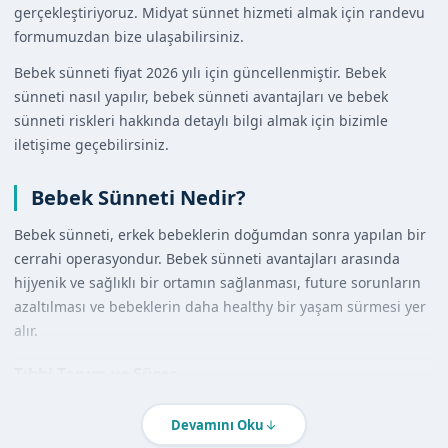
gerçekleştiriyoruz. Midyat sünnet hizmeti almak için randevu
formumuzdan bize ulaşabilirsiniz.
Bebek sünneti fiyat 2026 yılı için güncellenmiştir. Bebek
sünneti nasıl yapılır, bebek sünneti avantajları ve bebek
sünneti riskleri hakkında detaylı bilgi almak için bizimle
iletişime geçebilirsiniz.
Bebek Sünneti Nedir?
Bebek sünneti, erkek bebeklerin doğumdan sonra yapılan bir
cerrahi operasyondur. Bebek sünneti avantajları arasında
hijyenik ve sağlıklı bir ortamın sağlanması, future sorunların
azaltılması ve bebeklerin daha healthy bir yaşam sürmesi yer
alır.
Tıbbi Tanım ve Süreç
Bebek sünneti tıbbi olarak lokal anestezi altında yapılan bir
Devamını Oku
işlemdir. İşlem sırasında bebeklerin ağrı hissetmemesi için