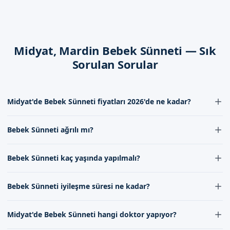
İyileşme Süreci
Bebek sünneti iyileşme süreci kısa sürer ve bebeklerin günlük
Midyat, Mardin Bebek Sünneti — Sık
hayatlarına nhanh bir şekilde dönmelerine olanak tanır.
Bebeklerin sağlık durumu yakından takip edilir ve gerekli
Sorulan Sorular
önlemler alınır.
Dikkat Edilmesi Gerekenler
Midyat'de Bebek Sünneti fiyatları 2026'de ne kadar?
Bebek sünneti sonrası dikkat edilmesi gerekenler arasında
Midyat'de Bebek Sünneti fiyatları 2026'de deneyim ve hizmet
bebeklerin sağlık durumunu yakından takip etmek, bebeklerin
Bebek Sünneti ağrılı mı?
kalitesine göre değişmekle birlikte, bizim ekibimiz ile iletişime
ağrı hissetmemesi için gerekli önlemleri almak ve bebeklerin
geçerek güncel fiyat bilgilerini alabilirsiniz. Bizim öncelikimiz, her
günlük hayatlarına nhanh bir şekilde dönmelerine olanak
Bebek Sünneti işleminin ağrılı olup olmadığı konusunda endişeler
aileye uygun ve sağlık standartlarına uygun hizmet sunmaktır.
Bebek Sünneti kaç yaşında yapılmalı?
tanımak yer alır.
olabilir, ancak bizim uzman kadromuz tarafından uygulanan
yöntemler ve ağrı yönetimi teknikleri, bebeğinizin konforunu
Bebek Sünneti genellikle 7-10 gün ile 1-2 yaş arasında yapılabilir,
sağlar. İşlem sırasında ve sonrasında ağrı yönetimi için gerekli
Mardin Midyat'de Sizi Bekliyoruz
Bebek Sünneti iyileşme süresi ne kadar?
ancak bizim doktorumuz ile yapılan değerlendirme sonrasında,
önlemler alınır.
bebeğinizin sağlık durumu ve gelişimi dikkate alınarak en uygun
Bebek Sünneti iyileşme süresi genellikle birkaç gün içinde
Mardin Midyat'de sünnet hizmeti almak isteyen aileler için
zaman belirlenir. Her bebek farklıdır ve bu nedenle
Midyat'de Bebek Sünneti hangi doktor yapıyor?
tamamlanır, ancak tam iyileşme 7-10 gün sürebilir. Bizim ekibimiz,
Sünnetçim olarak yıllardır hizmet vermekteyiz. Randevu
kişiselleştirilmiş bir yaklaşım uygulanır.
bebeğinizin hızlı ve sağlıklı bir şekilde iyileşmesi için必要 olan tüm