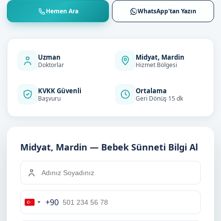
Hemen Ara
WhatsApp'tan Yazın
Uzman
Midyat, Mardin
Doktorlar
Hizmet Bölgesi
KVKK Güvenli
Ortalama
Başvuru
Geri Dönüş 15 dk
Midyat, Mardin — Bebek Sünneti Bilgi Al
+90
Turkey
+90