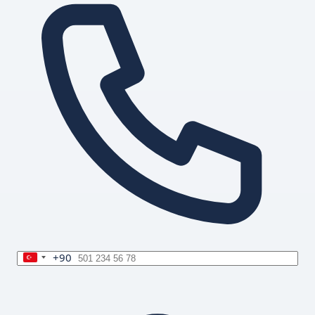
+90
Turkey
+90