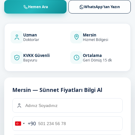
Hemen Ara
WhatsApp'tan Yazın
Uzman
Mersin
Doktorlar
Hizmet Bölgesi
KVKK Güvenli
Ortalama
Başvuru
Geri Dönüş 15 dk
Mersin — Sünnet Fiyatları Bilgi Al
+90
Turkey
+90