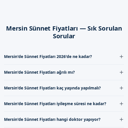
bizim kullandığımız yöntemler, daha kısa ve daha rahat
iyileşme süreci sunuyor.
Dikkat Edilmesi Gerekenler
Mersin Sünnet Fiyatları — Sık Sorulan
İşlem sonrası, dikkat edilmesi gerekenler hakkında bilgi
Sorular
veriyoruz. Bu bilgiler, iyileşme sürecini daha rahat ve daha
kısa hale getiriyor.
Mersin'de Sünnet Fiyatları 2026'de ne kadar?
Mersin'de Sizi Bekliyoruz
Mersin'de Sünnet Fiyatları 2026'de yaklaşık 500-2000 TL arasında
Randevu formumuzdan bize ulaşarak, Mersin sünnet fiyatları
Mersin'de Sünnet Fiyatları ağrılı mı?
değişebilir. Fiyatlar, doktorumuzun değerlendirmesine ve gerekli
hakkında bilgi alabilirsiniz. İletişim kanallarımızdan bize
olan işlemlere göre belirlenir. Detaylı bilgi için iletişim formumuz
Mersin'de Sünnet Fiyatları işleminden önce lokal anestezi
ulaşarak, en güvenli ve en hijyenik sünnet hizmeti sunuyoruz.
aracılığıyla bize ulaşabilirsiniz.
Mersin'de Sünnet Fiyatları kaç yaşında yapılmalı?
uygulanır, bu nedenle ağrı hissi minimum düzeydedir. İşlem
Randevu formumuzdan bize ulaşabilirsiniz. Randevu
sonrası doktorumuzun tavsiye ettiği ağrı kesiciler ile ağrı kontrolü
Mersin'de Sünnet Fiyatları genellikle 4-12 yaş arasındaki çocuklara
formumuzdan bilgi alın.
sağlanabilir.
Mersin'de Sünnet Fiyatları iyileşme süresi ne kadar?
uygulanır. Ancak bu yaş aralığı, doktorumuzun değerlendirmesine
göre değişebilir. Her çocuğun gelişimi farklı olduğu için yaş değil,
Mersin'de Sünnet Fiyatları后的 iyileşme süresi genellikle 7-10 gün
bireysel gelişim dikkate alınır.
Mersin'de Sünnet Fiyatları hangi doktor yapıyor?
arasında değişir. Bu süre zarfında doktorumuzun tavsiyelerine
uymak ve gerekli bakımı sağlamak önemlidir.