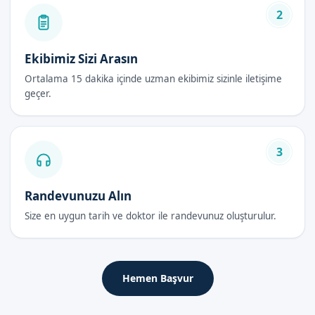
En son teknolojik cihazlar
2
Kısa ve rahat iyileşme süreci
Ekibimiz Sizi Arasın
Sünnet Fiyatları Fiyatları 2026
Ortalama 15 dakika içinde uzman ekibimiz sizinle iletişime
Sünnet fiyatları 2026 yılında, kullanılan yönteme ve işlem
geçer.
süresine göre değişebiliyor. Ancak bizim öncelikğimiz, her
zaman en güvenli ve en hijyenik hizmeti sunmak.
3
Sünnet Fiyatları Sonrası Bakım Rehberi
Randevunuzu Alın
İlk 48 Saat
Size en uygun tarih ve doktor ile randevunuz oluşturulur.
İşlem sonrası, ilk 48 saat çok önemli. Bu süre içerisinde,
gerekli olan tüm bakım ve dikkat edilmesi gerekenler
hakkında bilgi veriyoruz.
Hemen Başvur
İyileşme Süreci
İyileşme süreci, kullanılan yönteme göre değişebiliyor. Ancak