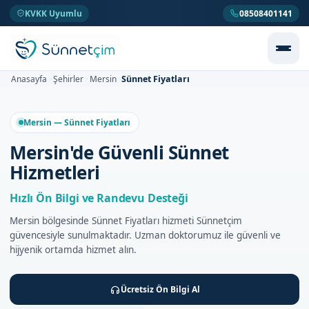
KVKK Uyumlu
08508401141
Sünnet Fiyatları
Anasayfa
Şehirler
Mersin
>
>
>
Mersin — Sünnet Fiyatları
Mersin'de Güvenli Sünnet
Hizmetleri
Hızlı Ön Bilgi ve Randevu Desteği
Mersin bölgesinde Sünnet Fiyatları hizmeti Sünnetçim
güvencesiyle sunulmaktadır. Uzman doktorumuz ile güvenli ve
hijyenik ortamda hizmet alın.
Ücretsiz Ön Bilgi Al