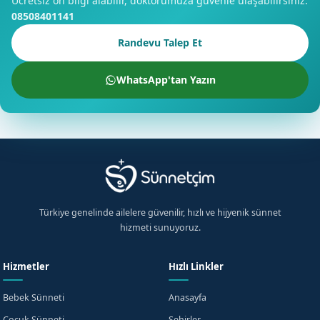
Ücretsiz ön bilgi alabilir, doktorumuza güvenle ulaşabilirsiniz.
08508401141
Randevu Talep Et
WhatsApp'tan Yazın
Türkiye genelinde ailelere güvenilir, hızlı ve hijyenik sünnet
hizmeti sunuyoruz.
Hizmetler
Hızlı Linkler
Bebek Sünneti
Anasayfa
Çocuk Sünneti
Şehirler