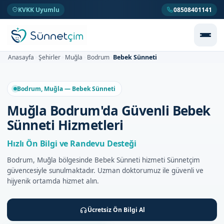
KVKK Uyumlu
08508401141
Bebek Sünneti
Anasayfa
Şehirler
Muğla
Bodrum
>
>
>
>
Bodrum, Muğla — Bebek Sünneti
Muğla Bodrum'da Güvenli Bebek
Sünneti Hizmetleri
Hızlı Ön Bilgi ve Randevu Desteği
Bodrum, Muğla bölgesinde Bebek Sünneti hizmeti Sünnetçim
güvencesiyle sunulmaktadır. Uzman doktorumuz ile güvenli ve
hijyenik ortamda hizmet alın.
Ücretsiz Ön Bilgi Al