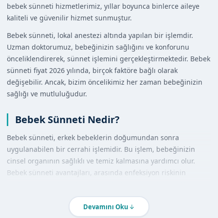
bebek sünneti hizmetlerimiz, yıllar boyunca binlerce aileye
kaliteli ve güvenilir hizmet sunmuştur.
Bebek sünneti, lokal anestezi altında yapılan bir işlemdir.
Uzman doktorumuz, bebeğinizin sağlığını ve konforunu
önceliklendirerek, sünnet işlemini gerçekleştirmektedir. Bebek
sünneti fiyat 2026 yılında, birçok faktöre bağlı olarak
değişebilir. Ancak, bizim öncelikimiz her zaman bebeğinizin
sağlığı ve mutluluğudur.
Bebek Sünneti Nedir?
Bebek sünneti, erkek bebeklerin doğumundan sonra
uygulanabilen bir cerrahi işlemidir. Bu işlem, bebeğinizin
cinsel organının sağlıklı ve temiz kalmasına yardımcı olur.
Bebek sünneti avantajları, arasında enfeksiyon riskinin
azalması, temizlik ve hijyenin kolaylaşması ve bazı sağlık
sorunlarının önlenmesi yer alır.
Devamını Oku
Tıbbi Tanım ve Süreç