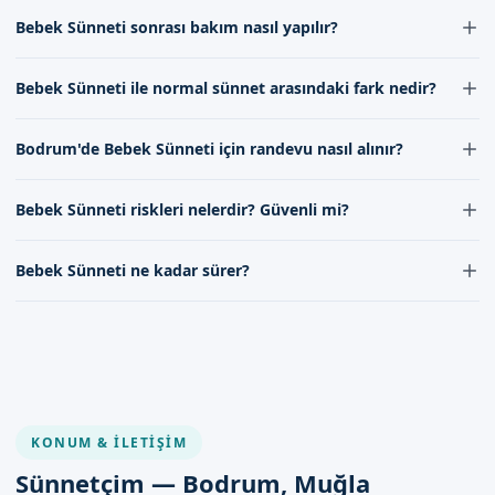
Bodrum'de Bebek Sünneti işlemleri deneyimli ve uzman
ziyaretleri yapılır.
Bebek Sünneti sonrası bakım nasıl yapılır?
doktorumuz tarafından yapılmaktadır, böylece bebekleriniz
güvende ve sağlıklı bir şekilde sünnet edilir.
Dikkat Edilmesi Gerekenler
Bebek Sünneti sonrası bakım, doktorumuzun talimatlarına göre
Bebek Sünneti ile normal sünnet arasındaki fark nedir?
yapılmalıdır, bu da genellikle sünnet bölgesinin temiz tutulması ve
Bebek sünneti sonrası, bazı dikkat edilmesi gerekenler vardır.
necessary ilaçların düzenli olarak uygulanmasıdır.
Bebeğinizin hijyenine dikkat edilmesi, bebeğinizin ağrı
Bebek Sünneti ile normal sünnet arasındaki fark, Bebek
Bodrum'de Bebek Sünneti için randevu nasıl alınır?
Sünneti'nin daha genç yaşta ve özel tekniklerle yapılmasıdır, bu da
hissetmemesi için, bazı ağrı kesiciler verilmesi ve bebeğinizin
daha az ağrı ve daha hızlı iyileşme süresi anlamına gelir.
durumuna göre, bazı takip ziyaretleri yapılması önemlidir.
Bodrum'de Bebek Sünneti için randevu, randevu formumuz
Bebek Sünneti riskleri nelerdir? Güvenli mi?
aracılığıyla veya iletişim kanallarımız üzerinden kolayca alınabilir,
Muğla Bodrum'de Sizi Bekliyoruz
böylece bebeğinizin sünneti için zaman kaybetmeden randevu
Bebek Sünneti riskleri, her cerrahi işleminde olduğu gibi
alabilirsiniz.
Bebek Sünneti ne kadar sürer?
mevcuttur, ancak uzman kadromuz tarafından alınan önlemler ve
Muğla Bodrum'da bebek sünneti hizmeti sunan Sünnetçim,
kullanılan malzemeler sayesinde风险ler minimuma indirilir ve
uzman doktorumuzla güvenli ve hijyenik bir ortamda
Bebek Sünneti işlemi genellikle 10-15 dakika sürer, ancak bu süre
güvenle yapılır.
uygulanmasını sağlar. Randevu formumuzdan bize
bebeklerin rahatlaması ve doktorumuzun işlemin başarılı geçmesi
için gerekli olan süreye göre değişebilir.
ulaşabilirsiniz. İletişim kanallarımız aracılığıyla, bebeğinizin
sağlığı ve mutluluğu hakkında daha fazla bilgi alabilirsiniz.
Randevu formumuzdan bize ulaşarak, bebeğinizin sağlığı ve
mutluluğu hakkında daha fazla bilgi alabilirsiniz.
KONUM & İLETIŞIM
Sünnetçim — Bodrum, Muğla