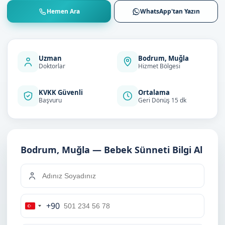
Hemen Ara
WhatsApp'tan Yazın
Uzman
Bodrum, Muğla
Doktorlar
Hizmet Bölgesi
KVKK Güvenli
Ortalama
Başvuru
Geri Dönüş 15 dk
Bodrum, Muğla — Bebek Sünneti Bilgi Al
+90
Turkey
+90