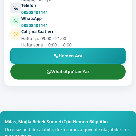
Telefon
08508401141
WhatsApp
08508401141
Çalışma Saatleri
Hafta içi: 09:00 - 21:00
Hafta sonu: 10:00 - 18:00
Hemen Ara
WhatsApp'tan Yaz
Milas, Muğla Bebek Sünneti İçin Hemen Bilgi Alın
Ücretsiz ön bilgi alabilir, doktorumuza güvenle ulaşabilirsiniz.