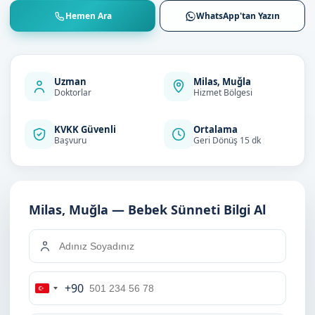
Hemen Ara
WhatsApp'tan Yazın
Uzman
Milas, Muğla
Doktorlar
Hizmet Bölgesi
KVKK Güvenli
Ortalama
Başvuru
Geri Dönüş 15 dk
Milas, Muğla — Bebek Sünneti Bilgi Al
+90
Turkey
+90