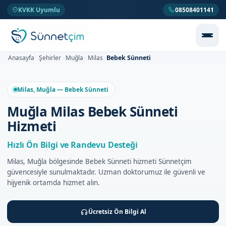
KVKK Uyumlu
08508401141
Bebek Sünneti
Anasayfa
Şehirler
Muğla
Milas
>
>
>
>
Milas, Muğla — Bebek Sünneti
Muğla Milas Bebek Sünneti
Hizmeti
Hızlı Ön Bilgi ve Randevu Desteği
Milas, Muğla bölgesinde Bebek Sünneti hizmeti Sünnetçim
güvencesiyle sunulmaktadır. Uzman doktorumuz ile güvenli ve
hijyenik ortamda hizmet alın.
Ücretsiz Ön Bilgi Al