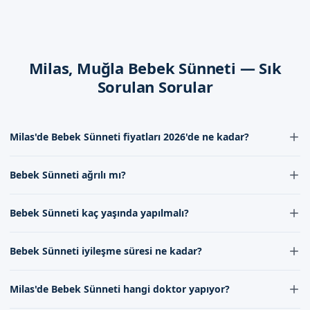
dikkat edilmesi gereken bir süredir. Sünnetçim olarak, bebek
sünneti sonrası iyileşme sürecinde bebeklerin sağlığına dikkat
edilmesi gerekenleri sunmaktayız.
Milas, Muğla Bebek Sünneti — Sık
Dikkat Edilmesi Gerekenler
Sorulan Sorular
Bebek sünneti sonrası dikkat edilmesi gerekenler, bebeklerin
sağlığına dikkat edilmesi gereken hususlardır. Sünnetçim
olarak, bebek sünneti sonrası dikkat edilmesi gerekenleri
Milas'de Bebek Sünneti fiyatları 2026'de ne kadar?
sunmaktayız.
Milas'de Bebek Sünneti fiyatları 2026'de uzman kadromuzun
Bebek Sünneti ağrılı mı?
experience ve kullanılan malzemelerin kalitesine göre
Muğla Milas'de Sizi Bekliyoruz
değişmektedir. Bebek Sünneti fiyatları hakkında detaylı bilgi almak
Bebek Sünneti lokal anestezi altında yapıldığı için ağrısız bir
için iletişim formumuz aracılığıyla bize ulaşabilirsiniz.
Muğla Milas'da bebek sünneti hizmeti sunan Sünnetçim,
Bebek Sünneti kaç yaşında yapılmalı?
işlemdir. Bebek Sünneti sırasında ve sonrasında ağrı oluşmaması
uzman doktorumuz ve hijyenik ortamımızla ailelerin güvenini
için doktorumuz gerekli önlemleri almaktadır.
Bebek Sünneti genellikle 7-10 gün ile 1-2 yaş arasında
kazanmaktadır. Randevu formumuzdan bize ulaşabilirsiniz.
Bebek Sünneti iyileşme süresi ne kadar?
yapılmaktadır. Ancak bu süre doktorumuzun değerlendirmesine
İletişim kanallarımızdan bilgi alabilirsiniz.
göre değişebilir. Bebek Sünneti için en uygun yaş hakkında detaylı
Bebek Sünneti iyileşme süresi genellikle 7-10 gün sürmektedir.
bilgi almak için randevu formumuz aracılığıyla randevu
Milas'de Bebek Sünneti hangi doktor yapıyor?
Bebek Sünneti之后 Necessary bakım ve hijyen koşullarına dikkat
alabilirsiniz.
edildiğinde iyileşme süreci hızlanacaktır.