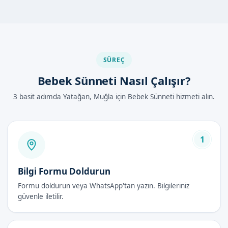
Klamp ve lazer sünnet gibi modern yöntemler, geleneksel
yöntemlere göre daha az ağrı ve kanama gâyarak, daha hızlı
iyileşme sağlar.
Muğla Yatağan'de Bebek Sünneti Nasıl
SÜREÇ
Yapılır?
Bebek Sünneti Nasıl Çalışır?
Bebek sünneti işlemi, aşağıdaki adımlarla uygulanır:
3 basit adımda Yatağan, Muğla için Bebek Sünneti hizmeti alın.
Hastanın muayenesi ve değerlendirmesi yapılır.
Lokal anestezi uygulanır.
Sünnet derisi çıkarılır.
1
Yara yeri kapatılır ve pansuman yapılır.
Bilgi Formu Doldurun
Bebek Sünneti Avantajları
Formu doldurun veya WhatsApp'tan yazın. Bilgileriniz
İnfeksiyon riskini azaltır.
güvenle iletilir.
Ürolojik sorunlara karşı korur.
Erkek sağlığına katkı sağlar.