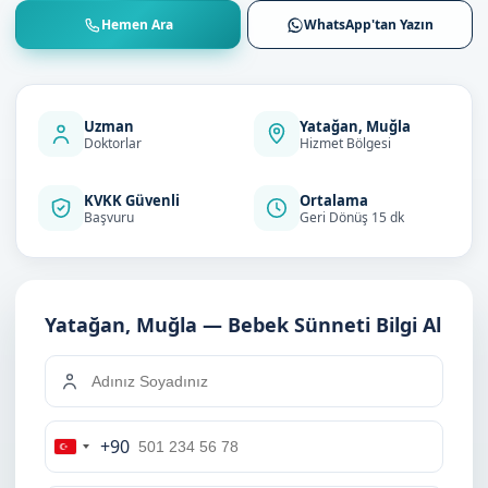
Hemen Ara
WhatsApp'tan Yazın
Uzman
Yatağan, Muğla
Doktorlar
Hizmet Bölgesi
KVKK Güvenli
Ortalama
Başvuru
Geri Dönüş 15 dk
Yatağan, Muğla — Bebek Sünneti Bilgi Al
+90
Turkey
+90