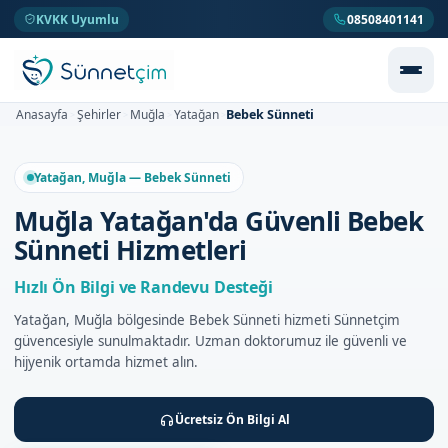
KVKK Uyumlu
08508401141
Bebek Sünneti
Anasayfa
Şehirler
Muğla
Yatağan
>
>
>
>
Yatağan, Muğla — Bebek Sünneti
Muğla Yatağan'da Güvenli Bebek
Sünneti Hizmetleri
Hızlı Ön Bilgi ve Randevu Desteği
Yatağan, Muğla bölgesinde Bebek Sünneti hizmeti Sünnetçim
güvencesiyle sunulmaktadır. Uzman doktorumuz ile güvenli ve
hijyenik ortamda hizmet alın.
Ücretsiz Ön Bilgi Al