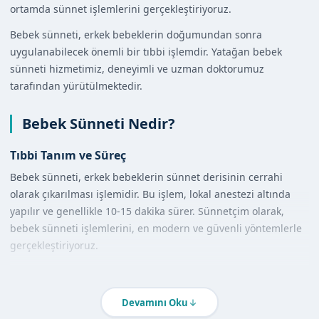
ortamda sünnet işlemlerini gerçekleştiriyoruz.
Bebek sünneti, erkek bebeklerin doğumundan sonra
uygulanabilecek önemli bir tıbbi işlemdir. Yatağan bebek
sünneti hizmetimiz, deneyimli ve uzman doktorumuz
tarafından yürütülmektedir.
Bebek Sünneti Nedir?
Tıbbi Tanım ve Süreç
Bebek sünneti, erkek bebeklerin sünnet derisinin cerrahi
olarak çıkarılması işlemidir. Bu işlem, lokal anestezi altında
yapılır ve genellikle 10-15 dakika sürer. Sünnetçim olarak,
bebek sünneti işlemlerini, en modern ve güvenli yöntemlerle
gerçekleştiriyoruz.
Diğer Yöntemlerle Karşılaştırma
Bebek sünneti, çeşitli yöntemlerle uygulanabilir. Ancak,
Devamını Oku
Sünnetçim olarak, en güvenli ve etkili yöntemleri kullanıyoruz.