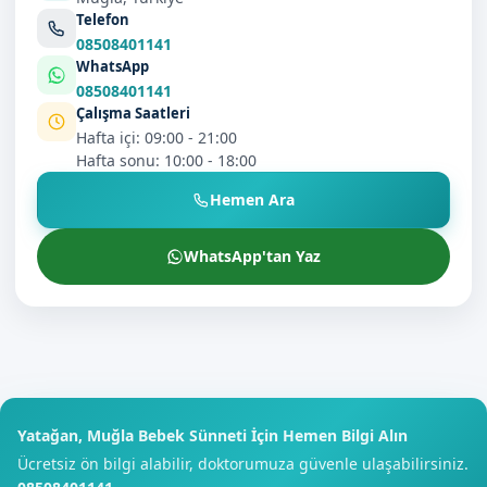
Telefon
08508401141
WhatsApp
08508401141
Çalışma Saatleri
Hafta içi: 09:00 - 21:00
Hafta sonu: 10:00 - 18:00
Hemen Ara
WhatsApp'tan Yaz
Yatağan, Muğla Bebek Sünneti İçin Hemen Bilgi Alın
Ücretsiz ön bilgi alabilir, doktorumuza güvenle ulaşabilirsiniz.