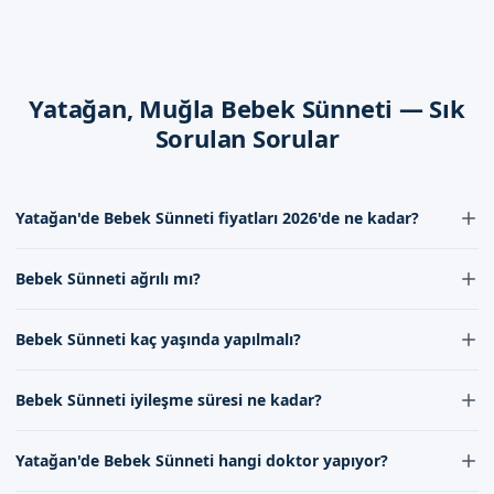
sürer. Bu süre zarfında, bebeğin yarasına dikkat etmek ve
pansuman yapmak önemlidir.
Dikkat Edilmesi Gerekenler
Yatağan, Muğla Bebek Sünneti — Sık
Bebek sünneti sonrası, bebeğin yarasına dikkat etmek,
Sorulan Sorular
pansuman yapmak ve bebeğin rahatını sağlamak önemlidir.
Ayrıca, bebeğin ateşini takip etmek ve必要 olduğunda
doktorunuzla iletişime geçmek önemlidir.
Yatağan'de Bebek Sünneti fiyatları 2026'de ne kadar?
Muğla Yatağan'de Sizi Bekliyoruz
Yatağan'de Bebek Sünneti fiyatları 2026'de doktorumuzun
Bebek Sünneti ağrılı mı?
deneyimi ve kullanılan malzemelerin kalitesine göre
Sünnetçim olarak, Muğla Yatağan'da bebek sünneti hizmeti
değişmektedir. Detaylı bilgi için iletişim formumuz aracılığıyla bize
sunuyoruz. Randevu formumuzdan bize ulaşabilirsiniz.
Bebek Sünneti sırasında ağrı hissi en aza indirilmektedir. Bebek
ulaşabilirsiniz.
Bebek Sünneti kaç yaşında yapılmalı?
İletişim kanallarımız aracılığıyla, uzman doktorumuzla
Sünneti işlemi lokal anestezi altında yapıldığı için ağrı hissedilmez.
İşlem sonrası ağrı kesici usage edilebilir.
görüşme sağlayabilirsiniz. Randevu formumuzdan bize
Bebek Sünneti genellikle 7-10 gün ile 1-2 yaş arasında yapılabilir.
ulaşabilirsiniz.
Bebek Sünneti iyileşme süresi ne kadar?
Ancak bu süre doktorumuzun bebeklerin sağlık durumuna göre
değişebilir.
Bebek Sünneti后的 iyileşme süresi genellikle 7-10 gündür. Bu期间
Yatağan'de Bebek Sünneti hangi doktor yapıyor?
bebeklerin temizliği ve bakımından dikkat etmek gerekir.