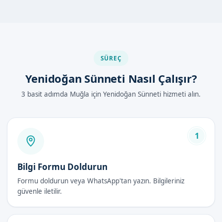
Diğer sünnet yöntemleriyle karşılaştırıldığında, yenidoğan
sünneti daha avantajlıdır. Bu yöntemle yapılan sünnet,
bebeğin daha az acı çekmesini sağlar ve iyileşme süreci daha
kısadır.
SÜREÇ
Muğla'de Yenidoğan Sünneti Nasıl
Yenidoğan Sünneti Nasıl Çalışır?
Yapılır?
3 basit adımda Muğla için Yenidoğan Sünneti hizmeti alın.
Muğla'de yenidoğan sünneti, uzman doktorlarımız tarafından
siguientes adımlarla yapılır:
Bebeğin muayenesi yapılır.
1
Lokal anestezi uygulanır.
Sünnet işlemi yapılır.
Bilgi Formu Doldurun
Bebeğin bakımı yapılır.
Formu doldurun veya WhatsApp'tan yazın. Bilgileriniz
güvenle iletilir.
Yenidoğan Sünneti Avantajları
Güvenli uygulama