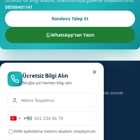
Ücretsiz ön bilgi alabilir, doktorumuza güvenle ulaşabilirsiniz.
08508401141
Randevu Talep Et
WhatsApp'tan Yazın
×
Ücretsiz Bilgi Alın
Muğla için hemen bilgi alın
Türkiye genelinde ailelere güvenilir, hızlı ve hijyenik sünnet
hizmeti sunuyoruz.
+90
Hizmetler
Hızlı Linkler
Turkey
+90
KVKK aydınlatma metnini
okudum, onaylıyorum.
Bebek Sünneti
Anasayfa
Çocuk Sünneti
Şehirler