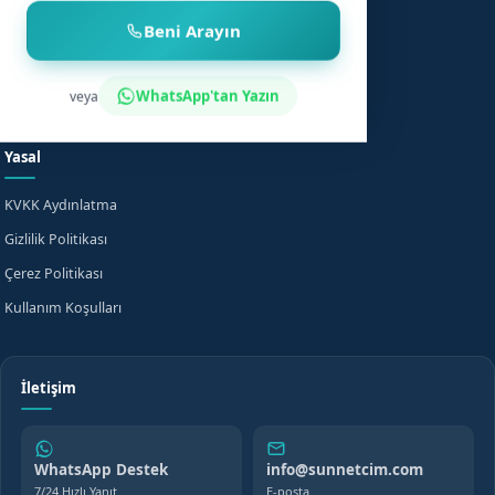
Beni Arayın
Sünnet Sonrası Bakım
Nasıl Çalışır?
Fiyat Bilgisi
Bilgi Merkezi
WhatsApp'tan Yazın
veya
Evde Sünnet
SSS
Yasal
KVKK Aydınlatma
Gizlilik Politikası
Çerez Politikası
Kullanım Koşulları
İletişim
WhatsApp Destek
info@sunnetcim.com
7/24 Hızlı Yanıt
E-posta