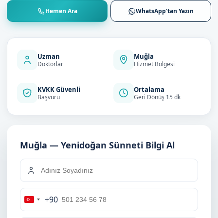
Hemen Ara
WhatsApp'tan Yazın
Uzman
Muğla
Doktorlar
Hizmet Bölgesi
KVKK Güvenli
Ortalama
Başvuru
Geri Dönüş 15 dk
Muğla — Yenidoğan Sünneti Bilgi Al
+90
Turkey
+90