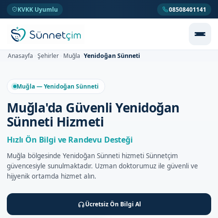
KVKK Uyumlu
08508401141
Yenidoğan Sünneti
Anasayfa
Şehirler
Muğla
>
>
>
Muğla — Yenidoğan Sünneti
Muğla'da Güvenli Yenidoğan
Sünneti Hizmeti
Hızlı Ön Bilgi ve Randevu Desteği
Muğla bölgesinde Yenidoğan Sünneti hizmeti Sünnetçim
güvencesiyle sunulmaktadır. Uzman doktorumuz ile güvenli ve
hijyenik ortamda hizmet alın.
Ücretsiz Ön Bilgi Al