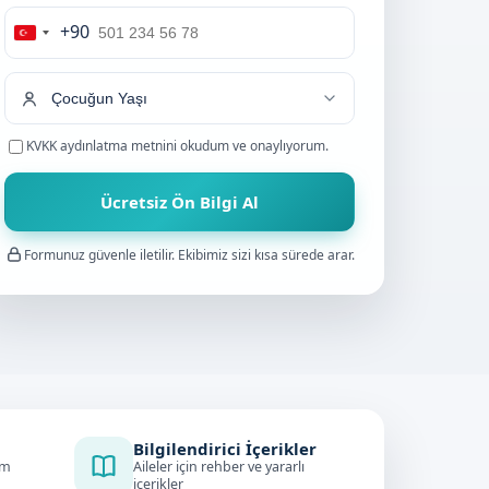
+90
Turkey
+90
KVKK aydınlatma metnini
okudum ve onaylıyorum.
Ücretsiz Ön Bilgi Al
Formunuz güvenle iletilir. Ekibimiz sizi kısa sürede arar.
Bilgilendirici İçerikler
im
Aileler için rehber ve yararlı
içerikler