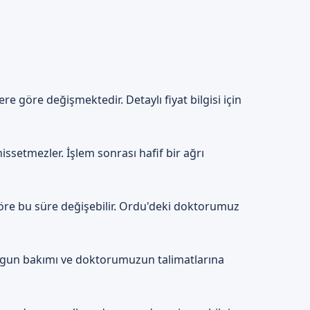
ek sünneti sonrası, bebeklerin
göre değişmektedir. Detaylı fiyat bilgisi için
dır. Bebek sünneti sonrası,
ssetmezler. İşlem sonrası hafif bir ağrı
mini güvenle deneyebilir.
göre bu süre değişebilir. Ordu'deki doktorumuz
sünneti, bebeklerin sağlığını
uygun bakımı ve doktorumuzun talimatlarına