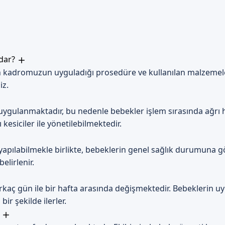
e süreci, bebeklerin sağlığını koruma açısından çok önemlidir. Beb
 gerekir.
adar?
er
 kadromuzun uyguladığı prosedüre ve kullanılan malzemelere 
erin sağlığını koruma açısından bazı dikkat edilmesi gerekenler var
iz.
mek ve iyileşme sürecini takip etmek gerekir.
ygulanmaktadır, bu nedenle bebekler işlem sırasında ağrı hi
yoruz
kesiciler ile yönetilebilmektedir.
i arayan aileler, Sünnetçim olarak kadromuzun uzmanlık ve deneyi
bilirsiniz. İletişim kanallarımız üzerinden bilgi alabilirsiniz.
 yapılabilmekle birlikte, bebeklerin genel sağlık durumuna 
elirlenir.
zman doktorumuz tarafından güvenli bir şekilde uygulanır. Bebek 
orunlarını önler. Randevu formumuzdan bize ulaşabilirsiniz.
rkaç gün ile bir hafta arasında değişmektedir. Bebeklerin 
r şekilde ilerler.
?