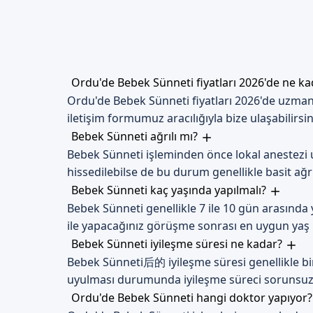
İyileşme Süreci
Bebek sünneti sonrası iyileşm
iyileşme sürecine dikkat etmek
Ordu'de Bebek Sünneti fiyatları 2026'de ne k
Dikkat Edilmesi Gerekenl
Ordu'de Bebek Sünneti fiyatları 2026'de uzman
Bebek sünneti sonrası, bebekl
iletişim formumuz aracılığıyla bize ulaşabilirsin
bebeklerin hijyenine dikkat et
Bebek Sünneti ağrılı mı?
Bebek Sünneti işleminden önce lokal anestezi u
Ordu'de Sizi Bekli
hissedilebilse de bu durum genellikle basit ağrı 
Ordu'de bebek sünneti hizmet
Bebek Sünneti kaç yaşında yapılmalı?
Randevu formumuzdan bize ulaşa
Bebek Sünneti genellikle 7 ile 10 gün arasında
ile yapacağınız görüşme sonrası en uygun yaş b
Ordu bebek sünneti hizmeti, u
Bebek Sünneti iyileşme süresi ne kadar?
korur ve gelecekteki sağlık s
Bebek Sünneti后的 iyileşme süresi genellikle bi
uyulması durumunda iyileşme süreci sorunsuz bi
Ordu'de Bebek Sünneti hangi doktor yapıyor