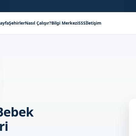
ayfa
Şehirler
Nasıl Çalışır?
Bilgi Merkezi
SSS
İletişim
 Bebek
ri