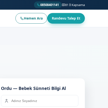
08508401141
81 İl Kapsama
Hemen Ara
Randevu Talep Et
Ordu — Bebek Sünneti Bilgi Al