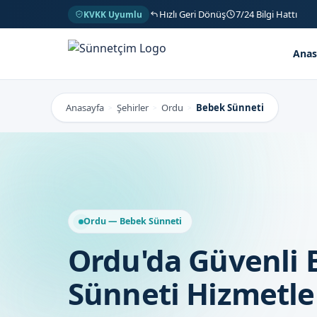
Hızlı Geri Dönüş
7/24 Bilgi Hattı
KVKK Uyumlu
Anas
Anasayfa
Şehirler
Ordu
Bebek Sünneti
>
>
>
Ordu — Bebek Sünneti
Ordu'da Güvenli
Sünneti Hizmetle