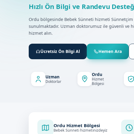
Hızlı Ön Bilgi ve Randevu Desteğ
Ordu bölgesinde Bebek Sünneti hizmeti Sünnetçim 
sunulmaktadır. Uzman doktorumuz ile güvenli ve h
hizmet alın.
Ücretsiz Ön Bilgi Al
Hemen Ara
Ordu
Uzman
Hizmet
Doktorlar
Bölgesi
Ordu Hizmet Bölgesi
Bebek Sünneti hizmetinizdeyiz