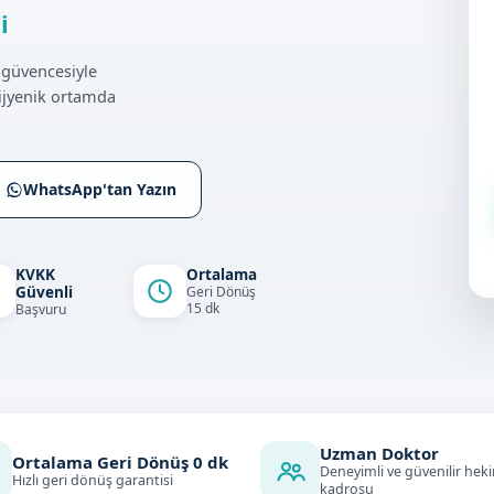
i
güvencesiyle
ijyenik ortamda
WhatsApp'tan Yazın
KVKK
Ortalama
Güvenli
Geri Dönüş
15 dk
Başvuru
Uzman Doktor
Ortalama Geri Dönüş
0
dk
Deneyimli ve güvenilir hek
Hızlı geri dönüş garantisi
kadrosu