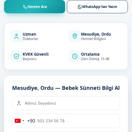
Hemen Ara
WhatsApp'tan Yazın
Uzman
Mesudiye, Ordu
Doktorlar
Hizmet Bölgesi
KVKK Güvenli
Ortalama
Başvuru
Geri Dönüş 15 dk
Mesudiye, Ordu — Bebek Sünneti Bilgi Al
+90
Turkey
+90