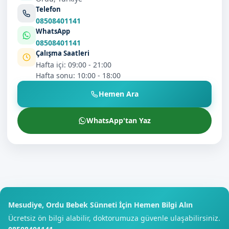
Telefon
08508401141
WhatsApp
08508401141
Çalışma Saatleri
Hafta içi: 09:00 - 21:00
Hafta sonu: 10:00 - 18:00
Hemen Ara
WhatsApp'tan Yaz
Mesudiye, Ordu Bebek Sünneti İçin Hemen Bilgi Alın
Ücretsiz ön bilgi alabilir, doktorumuza güvenle ulaşabilirsiniz.