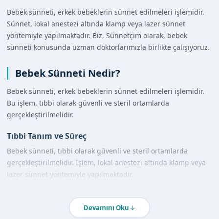
Bebek sünneti, erkek bebeklerin sünnet edilmeleri işlemidir.
Sünnet, lokal anestezi altında klamp veya lazer sünnet
yöntemiyle yapılmaktadır. Biz, Sünnetçim olarak, bebek
sünneti konusunda uzman doktorlarımızla birlikte çalışıyoruz.
Bebek Sünneti Nedir?
Bebek sünneti, erkek bebeklerin sünnet edilmeleri işlemidir.
Bu işlem, tıbbi olarak güvenli ve steril ortamlarda
gerçekleştirilmelidir.
Tıbbi Tanım ve Süreç
Bebek sünneti, tıbbi olarak güvenli ve steril ortamlarda
gerçekleştirilmelidir. İşlem, lokal anestezi altında klamp veya
lazer sünnet yöntemiyle yapılmaktadır.
Diğer Yöntemlerle Karşılaştırma
Devamını Oku
Bebek sünneti, diğer sünnet yöntemlerine göre daha güvenli