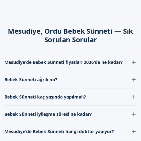
İyileşme süreci, bebek sünneti bakımından çok önemlidir. Bu
dönemde, bebeklerin düzenli olarak takip edilmesi ve gerekli
önlemler alınması gerekmektedir.
Mesudiye, Ordu Bebek Sünneti — Sık
Dikkat Edilmesi Gerekenler
Sorulan Sorular
Bebek sünneti sonrası bakım, çok önemlidir. Bebeklerin
düzenli olarak takip edilmesi ve necessary önlemler alınması
gerekmektedir.
Mesudiye'de Bebek Sünneti fiyatları 2026'de ne kadar?
Ordu Mesudiye'de Sizi Bekliyoruz
Mesudiye'de Bebek Sünneti fiyatları 2026'de deneyim ve hizmet
Bebek Sünneti ağrılı mı?
kalitesine göre değişmektedir. İletişim formumuz aracılığıyla
Randevu formumuzdan bize ulaşabilirsiniz. İletişim
bizimle iletişime geçerek güncel fiyat bilgileri alabilirsiniz.
Bebek Sünneti işlemleri lokal anestezi altında yapıldığı için ağrı
kanallarımız aracılığıyla, bebek sünneti hakkında daha fazla
Bebek Sünneti kaç yaşında yapılmalı?
hissedilmez. İşlem sırasında bebeklerin rahat olması için gereken
bilgi alabilirsiniz. Randevu formumuzdan bize ulaşarak,
tüm önlemler alınır.
bebek sünneti hizmeti hakkında daha fazla bilgi alabilirsiniz.
Bebek Sünneti genellikle bebekler 7-10 gün yaşadığında yapılır,
Bebek Sünneti iyileşme süresi ne kadar?
ancak bu süre doktorumuzun değerlendirmesine göre değişebilir.
Doktorumuzla görüşerek en uygun zamanı belirleyebilirsiniz.
Bebek Sünneti后的 iyileşme süresi genellikle birkaç gün ile bir
Mesudiye'de Bebek Sünneti hangi doktor yapıyor?
hafta arasında değişir. Bu süreçte bebeklerin temizliği ve bakımı
önemlidir, uzman kadromuz sizin için gerekli tüm bilgileri