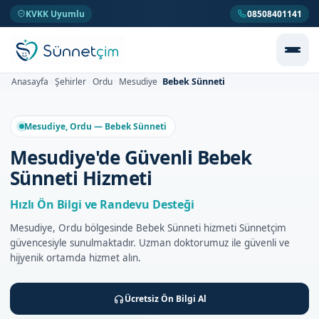
KVKK Uyumlu
08508401141
Bebek Sünneti
Anasayfa
Şehirler
Ordu
Mesudiye
>
>
>
>
Mesudiye, Ordu — Bebek Sünneti
Mesudiye'de Güvenli Bebek
Sünneti Hizmeti
Hızlı Ön Bilgi ve Randevu Desteği
Mesudiye, Ordu bölgesinde Bebek Sünneti hizmeti Sünnetçim
güvencesiyle sunulmaktadır. Uzman doktorumuz ile güvenli ve
hijyenik ortamda hizmet alın.
Ücretsiz Ön Bilgi Al