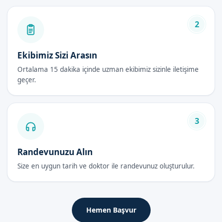
Sünnet derisi çıkarılmaktadır.
Son olarak, sünnet bölgesine pansuman yapılmaktadır.
2
Bebek Sünneti Avantajları
Ekibimiz Sizi Arasın
Bebek sünneti avantajları:
Ortalama 15 dakika içinde uzman ekibimiz sizinle iletişime
geçer.
İnfeksiyon riskinin azalması
İdrar yolu enfeksiyonlarının azalması
Cinsel yolla bulaşan hastalıklara karşı koruma
3
Temizlik ve hijyenin kolaylaştırılması
Bebek Sünneti Fiyatları 2026
Randevunuzu Alın
Size en uygun tarih ve doktor ile randevunuz oluşturulur.
Fiyatlarımız, sünnet yöntemine göre farklılık göstermektedir.
Ancak Sünnetçim olarak, ailelerimize en uygun fiyatları
sunmaya özen göstermekteyiz.
Hemen Başvur
Bebek Sünneti Sonrası Bakım Rehberi