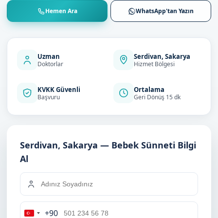
Hemen Ara
WhatsApp'tan Yazın
Uzman
Serdivan, Sakarya
Doktorlar
Hizmet Bölgesi
KVKK Güvenli
Ortalama
Başvuru
Geri Dönüş 15 dk
Serdivan, Sakarya — Bebek Sünneti Bilgi
Al
+90
Turkey