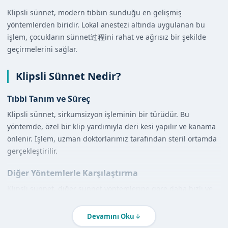
Klipsli sünnet, modern tıbbın sunduğu en gelişmiş
yöntemlerden biridir. Lokal anestezi altında uygulanan bu
işlem, çocukların sünnet过程ini rahat ve ağrısız bir şekilde
geçirmelerini sağlar.
Klipsli Sünnet Nedir?
Tıbbi Tanım ve Süreç
Klipsli sünnet, sirkumsizyon işleminin bir türüdür. Bu
yöntemde, özel bir klip yardımıyla deri kesi yapılır ve kanama
önlenir. İşlem, uzman doktorlarımız tarafından steril ortamda
gerçekleştirilir.
Diğer Yöntemlerle Karşılaştırma
Klipsli sünnet, diğer sünnet yöntemlerine göre daha hızlı ve
daha az kanamaya neden olur. Ayrıca, iyileşme süreci de daha
kısadır.
Devamını Oku