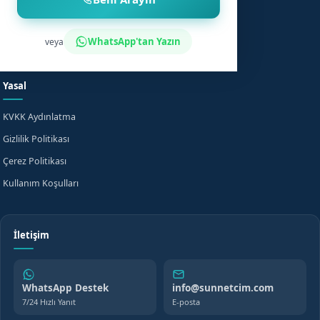
Sünnet Sonrası Bakım
Nasıl Çalışır?
Fiyat Bilgisi
Bilgi Merkezi
WhatsApp'tan Yazın
veya
Evde Sünnet
SSS
Yasal
KVKK Aydınlatma
Gizlilik Politikası
Çerez Politikası
Kullanım Koşulları
İletişim
WhatsApp Destek
info@sunnetcim.com
7/24 Hızlı Yanıt
E-posta