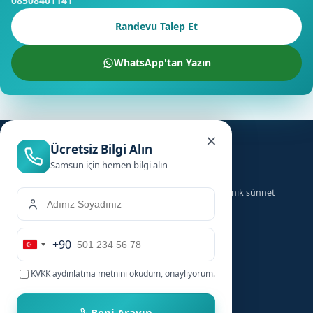
08508401141
Randevu Talep Et
WhatsApp'tan Yazın
×
Ücretsiz Bilgi Alın
Samsun için hemen bilgi alın
Türkiye genelinde ailelere güvenilir, hızlı ve hijyenik sünnet
hizmeti sunuyoruz.
+90
Hizmetler
Hızlı Linkler
Turkey
+90
KVKK aydınlatma metnini
okudum, onaylıyorum.
Bebek Sünneti
Anasayfa
Çocuk Sünneti
Şehirler
Beni Arayın