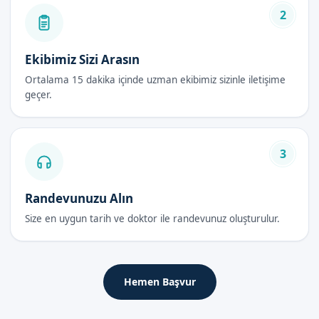
bilgileri alabilirsiniz.
2
Klipsli Sünnet Sonrası Bakım Rehberi
Ekibimiz Sizi Arasın
İlk 48 Saat
Ortalama 15 dakika içinde uzman ekibimiz sizinle iletişime
geçer.
İşlem sonrası ilk 48 saat, sünnet bölgesinin temiz tutulması ve
Necessary bakımların yapılması önemlidir.
İyileşme Süreci
3
İyileşme süreci, genellikle birkaç gün sürer. Bu süre zarfında,
sünnet bölgesinin temiz ve kuru tutulması önemlidir.
Randevunuzu Alın
Dikkat Edilmesi Gerekenler
Size en uygun tarih ve doktor ile randevunuz oluşturulur.
İyileşme sürecinde, sünnet bölgesine dikkat etmek önemlidir.
Necessary bakımların yapılması ve bölgenin temiz tutulması,
hızlı iyileşmeyi sağlar.
Hemen Başvur
Samsun'da Sizi Bekliyoruz