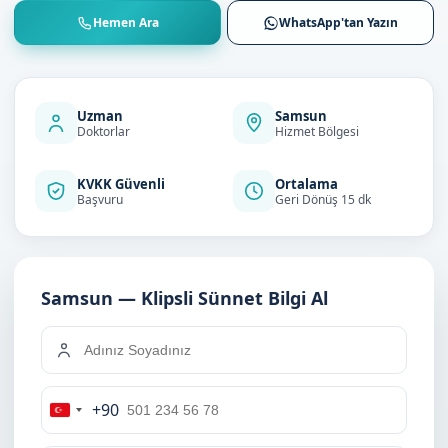
Hemen Ara
WhatsApp'tan Yazın
Uzman
Samsun
Doktorlar
Hizmet Bölgesi
KVKK Güvenli
Ortalama
Başvuru
Geri Dönüş 15 dk
Samsun — Klipsli Sünnet Bilgi Al
+90
Turkey
+90