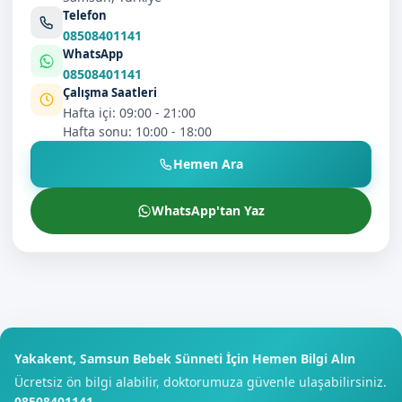
Telefon
08508401141
WhatsApp
08508401141
Çalışma Saatleri
Hafta içi: 09:00 - 21:00
Hafta sonu: 10:00 - 18:00
Hemen Ara
WhatsApp'tan Yaz
Yakakent, Samsun Bebek Sünneti İçin Hemen Bilgi Alın
Ücretsiz ön bilgi alabilir, doktorumuza güvenle ulaşabilirsiniz.
08508401141