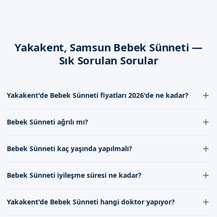
İşlem sonrası, bebeklerin sünnet bölgesine dikkat edilmesi ve
gerekli bakımın yapılması gerekir. Aileler, randevu
formumuzdan bize ulaşarak daha detaylı bilgi alabilirler.
Yakakent, Samsun Bebek Sünneti —
Samsun Yakakent'de Sizi Bekliyoruz
Sık Sorulan Sorular
Samsun Yakakent'de sünnet hizmeti almak isteyen aileler,
bizimle iletişime geçerek randevu formumuzdan bilgi
alabilirler. İletişim kanallarımızdan bize ulaşarak, bebek
Yakakent'de Bebek Sünneti fiyatları 2026'de ne kadar?
sünneti hizmeti hakkında daha detaylı bilgi alabilirsiniz.
Yakakent'de Bebek Sünneti fiyatları 2026'de doktorumuzun
Randevu formumuzdan bize ulaşabilirsiniz.
Bebek Sünneti ağrılı mı?
experiencia ve kullanılan malzemelere göre değişebilir. En güncel
fiyat bilgisi için iletişim formumuzdan bize ulaşabilirsiniz. Fiyatlar
Bebek Sünneti sırasında ağrı hissedilmesini önlemek için lokal
hakkında detaylı bilgi alabilmek için uzman kadromuzdan destek
Bebek Sünneti kaç yaşında yapılmalı?
anestezi uygulanır. Bu sayede bebeğiniz procedür sırasında ağrı
alabilirsiniz.
hissetmez. Doktorumuz, bebeklerin rahatlaması için gerekli tüm
Bebek Sünneti genellikle 7 ila 10 gün arasında yapılabilir, ancak bu
önlemleri alır.
Bebek Sünneti iyileşme süresi ne kadar?
süre doktorunuzun değerlendirmesine göre değişebilir. Erken
yaşta yapılan sünnet, bebeklerin daha hızlı iyileşmesini sağlar.
Bebek Sünneti后的 iyileşme süresi genellikle 7 ila 10 gün arasında
Yakakent'de Bebek Sünneti hangi doktor yapıyor?
değişir. Bu süre zarfında doktorumuzun talimatlarına uymak
önemlidir. Uzman kadromuz, bebeğinizin iyileşme sürecini