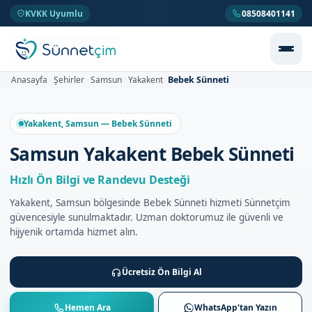
KVKK Uyumlu
08508401141
Bebek Sünneti
Anasayfa
Şehirler
Samsun
Yakakent
>
>
>
>
Yakakent, Samsun — Bebek Sünneti
Samsun Yakakent Bebek Sünneti
Hızlı Ön Bilgi ve Randevu Desteği
Yakakent, Samsun bölgesinde Bebek Sünneti hizmeti Sünnetçim
güvencesiyle sunulmaktadır. Uzman doktorumuz ile güvenli ve
hijyenik ortamda hizmet alın.
Ücretsiz Ön Bilgi Al
Hemen Ara
WhatsApp'tan Yazın