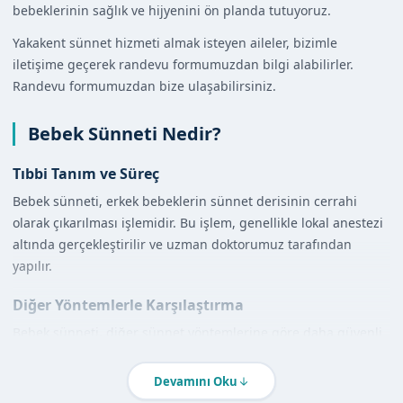
bebeklerinin sağlık ve hijyenini ön planda tutuyoruz.
Yakakent sünnet hizmeti almak isteyen aileler, bizimle
iletişime geçerek randevu formumuzdan bilgi alabilirler.
Randevu formumuzdan bize ulaşabilirsiniz.
Bebek Sünneti Nedir?
Tıbbi Tanım ve Süreç
Bebek sünneti, erkek bebeklerin sünnet derisinin cerrahi
olarak çıkarılması işlemidir. Bu işlem, genellikle lokal anestezi
altında gerçekleştirilir ve uzman doktorumuz tarafından
yapılır.
Diğer Yöntemlerle Karşılaştırma
Bebek sünneti, diğer sünnet yöntemlerine göre daha güvenli
ve hijyeniktir. Uzman doktorumuz, klamp ve lazer sünnet
yöntemlerini kullanarak işlemleri gerçekleştirir.
Devamını Oku