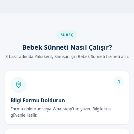
Samsun Yakakent'de Bebek Sünneti
Nasıl Yapılır?
Sünnet işlemi, aşağıdaki adımlarla gerçekleştirilir:
SÜREÇ
Öncelikle, bebek hazırlanır ve lokal anestezi uygulanır.
Sünnet derisi çıkarılır ve gerekli işlemler yapılır.
Bebek Sünneti Nasıl Çalışır?
Son olarak, bebek bakımı ve sünnet sonrası chăm sóc
3 basit adımda Yakakent, Samsun için Bebek Sünneti hizmeti alın.
hakkında ailelere bilgi verilir.
Bebek Sünneti Avantajları
1
Bebek sünneti avantajları şunlardır:
Güvenli ve hijyenik bir ortamda gerçekleştirilir.
Bilgi Formu Doldurun
Uzman doktorumuz tarafından yapılır.
Formu doldurun veya WhatsApp'tan yazın. Bilgileriniz
İşlem sonrası bakım ve chiaroscuro hakkında ailelere bilgi
güvenle iletilir.
verilir.