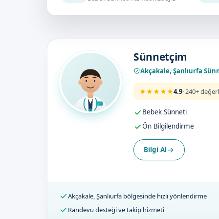
Doktorumuz
Sünnetçim
Akçakale, Şanlıurfa Sün
4.9
· 240+ değer
Bebek Sünneti
Ön Bilgilendirme
Bilgi Al
Akçakale, Şanlıurfa bölgesinde hızlı yönlendirme
Randevu desteği ve takip hizmeti