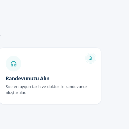
.
ntem ve diğer faktörlere göre
3
Randevunuzu Alın
Size en uygun tarih ve doktor ile randevunuz
Necessary ilaçları uygulamak
oluşturulur.
 tamamlanır.