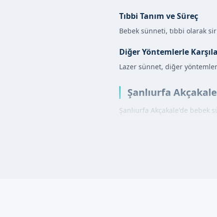
Tıbbi Tanım ve Süreç
Bebek sünneti, tıbbi olarak sir
Diğer Yöntemlerle Karşıl
Lazer sünnet, diğer yöntemler
Şanlıurfa Akçakale
Şanlıurfa Akçakale'de bebek 
Lokal anestezi uygulanır.
Klamp veya lazer yöntemiyle
İyileşme süreci başlar.
Bebek Sünneti Ava
Bebek sünneti avantajları şunl
İyileşme süreci kısadır.