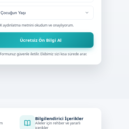
0
K aydınlatma metnini
okudum ve onaylıyorum.
Ücretsiz Ön Bilgi Al
Formunuz güvenle iletilir. Ekibimiz sizi kısa sürede arar.
Bilgilendirici İçerikler
im
Aileler için rehber ve yararlı
içerikler