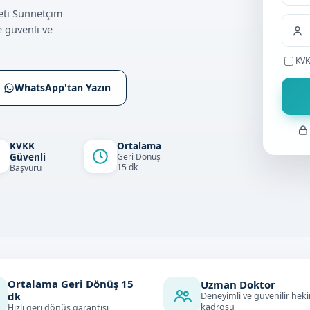
+9
eti Sünnetçim
 güvenli ve
KVK
WhatsApp'tan Yazın
KVKK
Ortalama
Güvenli
Geri Dönüş
15 dk
Başvuru
Ortalama Geri Dönüş
15
Uzman Doktor
dk
Deneyimli ve güvenilir hek
kadrosu
Hızlı geri dönüş garantisi