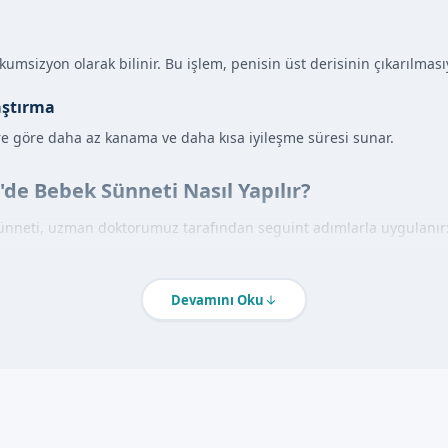
kumsizyon olarak bilinir. Bu işlem, penisin üst derisinin çıkarılmasıyl
aştırma
e göre daha az kanama ve daha kısa iyileşme süresi sunar.
'de Bebek Sünneti Nasıl Yapılır?
sünneti, uzman doktorumuz tarafından seguint adımlarla uygulanır
 sünnet işlemi gerçekleştirilir.
Devamını Oku
ntajları
ardır: