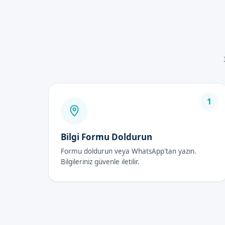
Ağrı hissedilmez.
İnfeksiyon riski azdır.
Güvenli ve hijyenik ortamd
Bebek Sünneti Fiya
Bebek sünneti fiyatları 2026 y
değişebilir. Randevu formumuzd
1
Bebek Sünneti Son
Bilgi Formu Doldurun
İlk 48 Saat
Formu doldurun veya WhatsApp'tan yazın.
İlk 48 saatte, bebek sünneti 
Bilgileriniz güvenle iletilir.
gerekir.
İyileşme Süreci
İyileşme süreci, applied yönte