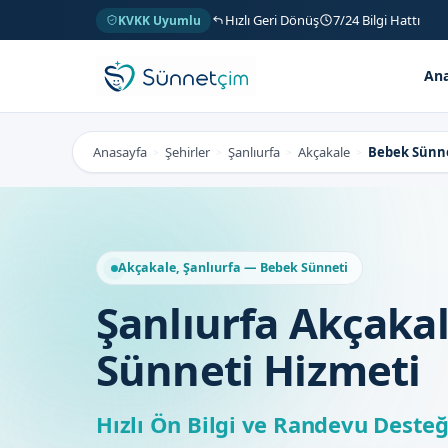
Hızlı Geri Dönüş
7/24 Bilgi Hattı
KVKK Uyumlu
Ana
Anasayfa
Şehirler
Şanlıurfa
Akçakale
Bebek Sünn
>
>
>
>
Akçakale, Şanlıurfa — Bebek Sünneti
Şanlıurfa Akçaka
Sünneti Hizmeti
Hızlı Ön Bilgi ve Randevu Desteğ