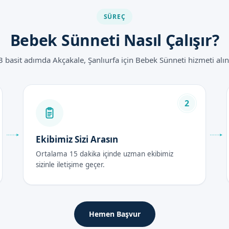
SÜREÇ
Bebek Sünneti Nasıl Çalışır?
a uygulanır.
3 basit adımda Akçakale, Şanlıurfa için Bebek Sünneti hizmeti alın
tları 2026
ılında uzman doktorumuz tarafından belirlenir. Fiyatlar, applied yö
an bize ulaşarak fiyat bilgileri alabilirsiniz.
2
rası Bakım Rehberi
Ekibimiz Sizi Arasın
Ortalama 15 dakika içinde uzman ekibimiz
sonrası bakımı önemlidir. Bebeğin penis bölgesini temiz tutmak ve 
sizinle iletişime geçer.
me göre değişebilir. Genel olarak, 1-2 hafta içinde iyileşme süreci
Hemen Başvur