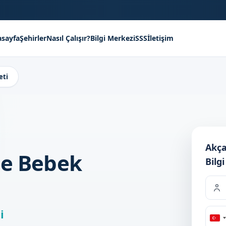
sayfa
Şehirler
Nasıl Çalışır?
Bilgi Merkezi
SSS
İletişim
eti
Akça
le Bebek
Bilgi
i
Tu