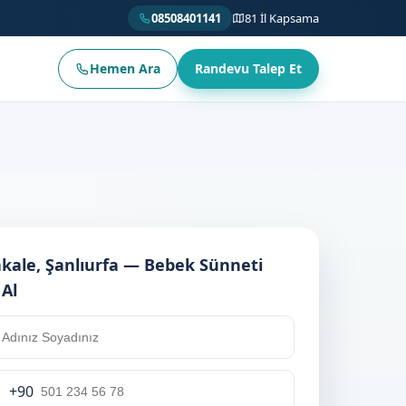
08508401141
81 İl Kapsama
Hemen Ara
Randevu Talep Et
kale, Şanlıurfa — Bebek Sünneti
 Al
+90
rkey