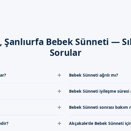
er
erin penis bölgesine dikkat etmek gerekir. Bebekleri, sünnet sonra
'de Sizi Bekliyoruz
, Şanlıurfa Bebek Sünneti — Sı
ünneti hizmeti almak için, randevu formumuzdan bize ulaşabilirsini
Sorular
zla görüşerek bilgi alabilirsiniz. Randevu formumuzdan bize ulaş
lirsiniz.
ar?
Bebek Sünneti ağrılı mı?
romuzun tecrübesi ve kullanılan
Bebek Sünneti işleminin ağrılı o
Bebek Sünneti iyileşme süresi
 İletişim formumuz aracılığıyla
duymaktadır. Bebek Sünneti sıras
irsiniz.
kadromuz tarafından ağrının min
lerde uygulanmaktadır, ancak bu
Bebek Sünneti后的 iyileşme süresi g
Bebek Sünneti sonrası bakım na
 Her bebek farklı olduğundan,
değişmektedir. Uzman kadromuzun 
r.
hızlandırabilir ve komplikasyon risk
li doktorumuz tarafından
Bebek Sünneti sonrası bakım, işle
edir?
Akçakale'de Bebek Sünneti için
mak için her türlü önlemi
Doktorumuzun talimatlarına uyara
değiştirmek ve gerekli ilaçları z