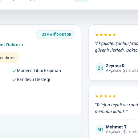
"Akçakale, Şanlıurfa'd
net Doktoru
güvenli ilerledi. Doktor
lendirme
Zeynep K.
ZK
Modern Tıbbi Ekipman
Akçakale, Şanlıurf
Randevu Desteği
"Telefon teyidi ve ran
memnun kaldık."
Mehmet T.
MT
Akçakale, Şanlıurf