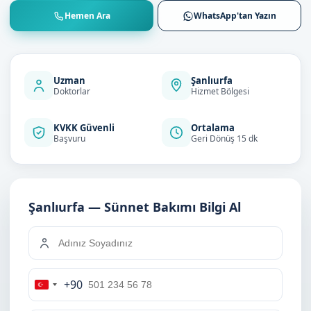
Hemen Ara
WhatsApp'tan Yazın
Uzman
Şanlıurfa
Doktorlar
Hizmet Bölgesi
KVKK Güvenli
Ortalama
Başvuru
Geri Dönüş 15 dk
Şanlıurfa — Sünnet Bakımı Bilgi Al
+90
Turkey
+90