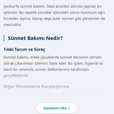
Şanlıurfa sünnet bakımı, lokal anestezi altında yapılan bir
işlemdir. Bu sayede çocuklar işlemden sonra minimum ağrı
hisseder. Ayrıca, klamp veya lazer sünnet gibi yöntemler de
mevcuttur.
Sünnet Bakımı Nedir?
Tıbbi Tanım ve Süreç
Sünnet bakımı, erkek çocuklarda sünnet derisinin cerrahi
olarak çıkarılması işlemini ifade eder. Bu işlem, hijyenik ve
steril bir ortamda uzman doktorlarımız tarafından
gerçekleştirilir.
Diğer Yöntemlerle Karşılaştırma
Sünnet bakımı, diğer cerrahi işlemlere göre daha basit ve
ağrısız bir işlemdir. Ayrıca, işlemin ardından çocukların
günlük aktivitelerine hızla dönebilmesi de önemli bir
Devamını Oku
avantajdır.