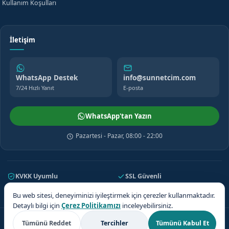
Kullanım Koşulları
İletişim
WhatsApp Destek
info@sunnetcim.com
7/24 Hızlı Yanıt
E-posta
WhatsApp'tan Yazın
Pazartesi - Pazar, 08:00 - 22:00
KVKK Uyumlu
SSL Güvenli
7/24 Destek
81 İl Kapsama
Bu web sitesi, deneyiminizi iyileştirmek için çerezler kullanmaktadır.
Detaylı bilgi için
Çerez Politikamızı
inceleyebilirsiniz.
© 2026 Sünnetçim. Tüm hakları saklıdır.
Tümünü Reddet
Tercihler
Tümünü Kabul Et
Teklif Al